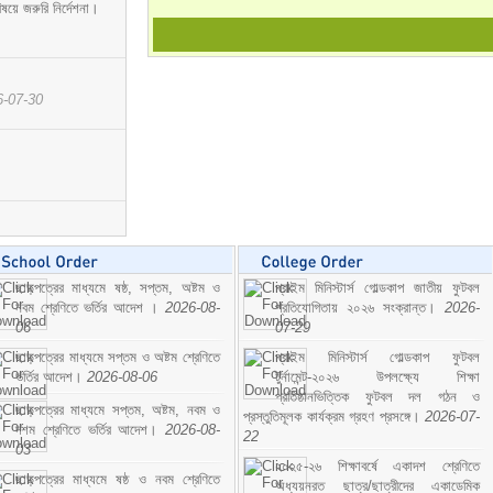
ষয়ে জরুরি নির্দেশনা।
6-07-30
ছাড়পত্রের মাধ্যমে ষষ্ঠ, সপ্তম, অষ্টম ও
প্রাইম মিনিস্টার্স গোল্ডকাপ জাতীয় ফুটবল
নবম শ্রেণিতে ভর্তির আদেশ ।
2026-08-
প্রতিযোগিতায় ২০২৬ সংক্রান্ত।
2026-
06
07-29
ছাড়পত্রের মাধ্যমে সপ্তম ও অষ্টম শ্রেণিতে
প্রাইম মিনিস্টার্স গোল্ডকাপ ফুটবল
ভর্তির আদেশ।
2026-08-06
টুর্নামেন্ট-২০২৬ উপলক্ষ্যে শিক্ষা
প্রতিষ্ঠানভিত্তিক ফুটবল দল গঠন ও
ছাড়পত্রের মাধ্যমে সপ্তম, অষ্টম, নবম ও
প্রস্তুতিমূলক কার্যক্রম গ্রহণ প্রসঙ্গে।
2026-07-
দশম শ্রেণিতে ভর্তির আদেশ।
2026-08-
22
03
২০২৫-২৬ শিক্ষাবর্ষে একাদশ শ্রেণিতে
ছাড়পত্রের মাধ্যমে ষষ্ঠ ও নবম শ্রেণিতে
অধ্যয়নরত ছাত্র/ছাত্রীদের একাডেমিক