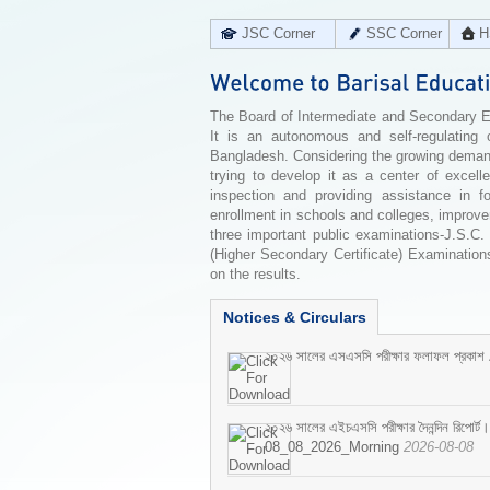
JSC Corner
SSC Corner
H
The Board of Intermediate and Secondary Edu
It is an autonomous and self-regulating 
Bangladesh. Considering the growing demand 
trying to develop it as a center of excell
inspection and providing assistance in f
enrollment in schools and colleges, improv
three important public examinations-J.S.C.
(Higher Secondary Certificate) Examinations
on the results.
Notices & Circulars
২০২৬ সালের এসএসসি পরীক্ষার ফলাফল প্রকাশ
২০২৬ সালের এইচএসসি পরীক্ষার দৈনন্দিন রিপোর্ট।
08_08_2026_Morning
2026-08-08