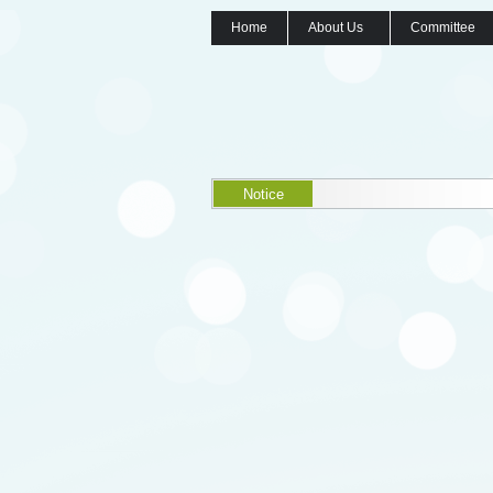
Home
About Us
Committee
Notice