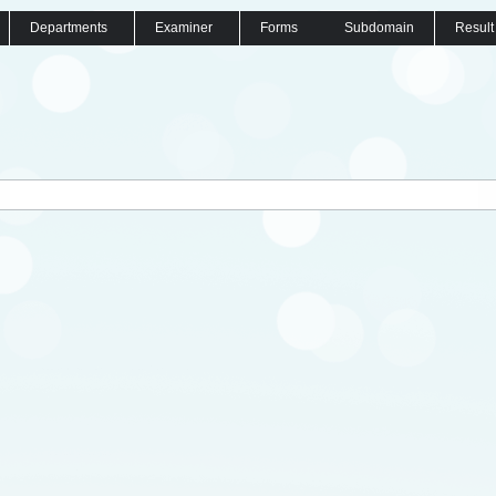
Departments
Examiner
Forms
Subdomain
Result