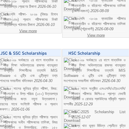
এইচএসসি -২০২৬ ব্যবহারিক পরীক্ষার
কোড-১৩৮ প্রধান পরীক্ষকদের নিকট
অভ্যন্তরীন ও বহিরাগত পরীক্ষকদের তালিকা
উত্তরপত্র প্রেরণের ঠিকানা
2026-06-10
(জেলা-বরগুনা)
2026-08-09
এসএসসি পরীক্ষা- ২০২৬ (বিষয়ঃ হিসাব
এইচএসসি -২০২৬ ব্যবহারিক পরীক্ষার
বিজ্ঞান-১৪৬) প্রধান পরীক্ষকদের নিকট
অভ্যন্তরীন ও বহিরাগত পরীক্ষকদের তালিকা
উত্তরপত্র পাঠাবার ঠিকানা
2026-06-10
(জেলা-(পটুয়াখালী)
2026-08-09
View more
View more
২০২৫-২৬ অর্থবছরে ২য় ধাপে মাধ্যমিক ও
২০২৫-২৬ অর্থবছরে ২য় ধাপে মাধ্যমিক ও
উচ্চ শিক্ষা অধিদপ্তরের রাজস্ব খাতভুক্ত
উচ্চ শিক্ষা অধিদপ্তরের রাজস্ব খাতভুক্ত
উপবৃত্তি শিক্ষার্থীদের তত্যাদি MIS
উপবৃত্তি শিক্ষার্থীদের তত্যাদি MIS
ftware এ এন্ট্রি এবং এন্ট্রিকৃত তথ্য
Software এ এন্ট্রি এবং এন্ট্রিকৃত তথ্য
শোধনের সময়সীমা বর্ধিতকরন
2026-04-30
সংশোধনের সময়সীমা বর্ধিতকরন
2026-04-30
২০২৫ সালের জুনিয়র বৃত্তি পরীক্ষা, বিষয়:
২০২৫ সালে অনুষ্ঠিত এসএসসি/এইচএসসি/
বাংলাদেশ ও বিশ্ব পরিচয় (১৫০) উত্তরপত্র
সমমান পরীক্ষায় জিপিএ-৫ প্রাপ্ত মেধাবী
মূল্যায়নের জন্য নমুনা উত্তরমালা।
স্কাউট ও রোভার স্কাউটদের স্বীকৃতি প্রদান
ল্যায়নের সাথে সংশ্লিষ্ট পরীক্ষক ও প্রধান
সম্পর্কীয়
2025-12-29
ীক্ষকগণ।
2026-01-06
HSC-2025 Scholarship List
২০২৫ সালের জুনিয়র বৃত্তি পরীক্ষায় প্রধান
2025-12-07
পরীক্ষকদের অধীন পরীক্ষকদের তালিকা, বিষয়
রাজস্ব খাত ভুক্ত বিভিন্ন শ্রেনীতে বৃত্তি
বাংলাদেশ ও বিশ্বপরিচয়; কোড- ১৫০