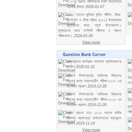
- ১০৭) প্রধান পরীক্ষকদের নিকট উত্তরপত্র
পাঠাবার ঠিকানা
2026-01-07
২০২৫ সালের জুনিয়র বৃত্তি পরীক্ষা, বিষয়:
বাংলাদেশ ও বিশ্ব পরিচয় (১৫০) উত্তরপত্র
মূল্যায়নের জন্য নমুনা উত্তরমালা।
মূল্যায়নের সাথে সংশ্লিষ্ট পরীক্ষক ও প্রধান
পরীক্ষকগণ।
2026-01-06
View more
প্রশ্নব্যাংক কার্যক্রম আপাতত স্থগিতকরণের
নোটিশ
2020-01-22
বরিশাল শিক্ষাবোর্ডের অধীনস্থ বিদ্যালয়
So
সমূহের জন্য অভ্যন্তরীণ পরীক্ষা-২০২০ এর
সং
সিলেবাস প্রকাশ
2019-12-28
বরিশাল শিক্ষাবোর্ডের অধীনস্থ বিদ্যালয়
সমূহের জন্য অভ্যন্তরীণ পরীক্ষা-২০২০ এর
সিলেবাস প্রকাশ
2019-12-28
মূ
পর
প্রশ্ন ব্যাংক হতে ২০১৯ সালের বার্ষিক
পরীক্ষার প্রশ্নপত্র ডাউনলোডের ম্যানুয়াল
প্রকাশ
2019-11-24
View more