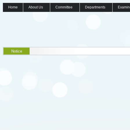
Home
About Us
Committee
Departments
Examin
Notice