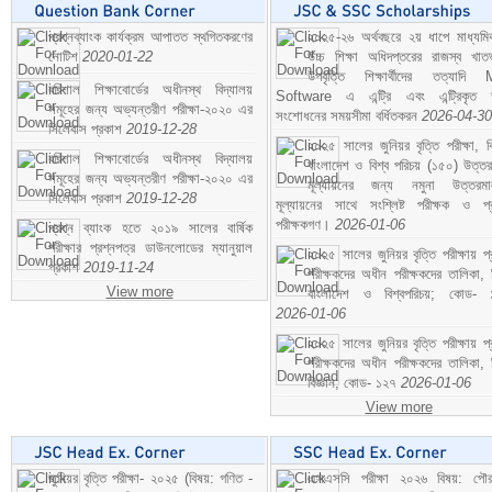
প্রশ্নব্যাংক কার্যক্রম আপাতত স্থগিতকরণের
২০২৫-২৬ অর্থবছরে ২য় ধাপে মাধ্যম
নোটিশ
2020-01-22
উচ্চ শিক্ষা অধিদপ্তরের রাজস্ব খাতভ
উপবৃত্তি শিক্ষার্থীদের তত্যাদি
বরিশাল শিক্ষাবোর্ডের অধীনস্থ বিদ্যালয়
Software এ এন্ট্রি এবং এন্ট্রিকৃত 
সমূহের জন্য অভ্যন্তরীণ পরীক্ষা-২০২০ এর
সংশোধনের সময়সীমা বর্ধিতকরন
2026-04-30
সিলেবাস প্রকাশ
2019-12-28
২০২৫ সালের জুনিয়র বৃত্তি পরীক্ষা, ব
বরিশাল শিক্ষাবোর্ডের অধীনস্থ বিদ্যালয়
বাংলাদেশ ও বিশ্ব পরিচয় (১৫০) উত্তর
সমূহের জন্য অভ্যন্তরীণ পরীক্ষা-২০২০ এর
মূল্যায়নের জন্য নমুনা উত্তরম
সিলেবাস প্রকাশ
2019-12-28
মূল্যায়নের সাথে সংশ্লিষ্ট পরীক্ষক ও প্
পরীক্ষকগণ।
2026-01-06
প্রশ্ন ব্যাংক হতে ২০১৯ সালের বার্ষিক
পরীক্ষার প্রশ্নপত্র ডাউনলোডের ম্যানুয়াল
২০২৫ সালের জুনিয়র বৃত্তি পরীক্ষায় প্
প্রকাশ
2019-11-24
পরীক্ষকদের অধীন পরীক্ষকদের তালিকা, 
View more
বাংলাদেশ ও বিশ্বপরিচয়; কোড- 
2026-01-06
২০২৫ সালের জুনিয়র বৃত্তি পরীক্ষায় প্
পরীক্ষকদের অধীন পরীক্ষকদের তালিকা, 
বিজ্ঞান; কোড- ১২৭
2026-01-06
View more
জুনিয়র বৃত্তি পরীক্ষা- ২০২৫ (বিষয়: গণিত -
এসএসসি পরীক্ষা ২০২৬ বিষয়: পৌর