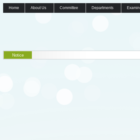
Home
About Us
Committee
Departments
Examin
Notice