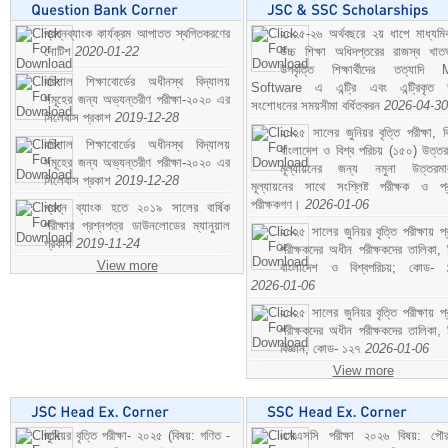
প্রশ্নব্যাংক কার্যক্রম আপাতত স্থগিতকরণের
২০২৫-২৬ অর্থবছরে ২য় ধাপে মাধ্যম
নোটিশ
2020-01-22
উচ্চ শিক্ষা অধিদপ্তরের রাজস্ব খাতভ
উপবৃত্তি শিক্ষার্থীদের তত্যাদি
বরিশাল শিক্ষাবোর্ডের অধীনস্থ বিদ্যালয়
Software এ এন্ট্রি এবং এন্ট্রিকৃত 
সমূহের জন্য অভ্যন্তরীণ পরীক্ষা-২০২০ এর
সংশোধনের সময়সীমা বর্ধিতকরন
2026-04-30
সিলেবাস প্রকাশ
2019-12-28
২০২৫ সালের জুনিয়র বৃত্তি পরীক্ষা, ব
বরিশাল শিক্ষাবোর্ডের অধীনস্থ বিদ্যালয়
বাংলাদেশ ও বিশ্ব পরিচয় (১৫০) উত্তর
সমূহের জন্য অভ্যন্তরীণ পরীক্ষা-২০২০ এর
মূল্যায়নের জন্য নমুনা উত্তরম
সিলেবাস প্রকাশ
2019-12-28
মূল্যায়নের সাথে সংশ্লিষ্ট পরীক্ষক ও প্
পরীক্ষকগণ।
2026-01-06
প্রশ্ন ব্যাংক হতে ২০১৯ সালের বার্ষিক
পরীক্ষার প্রশ্নপত্র ডাউনলোডের ম্যানুয়াল
২০২৫ সালের জুনিয়র বৃত্তি পরীক্ষায় প্
প্রকাশ
2019-11-24
পরীক্ষকদের অধীন পরীক্ষকদের তালিকা, 
View more
বাংলাদেশ ও বিশ্বপরিচয়; কোড- 
2026-01-06
২০২৫ সালের জুনিয়র বৃত্তি পরীক্ষায় প্
পরীক্ষকদের অধীন পরীক্ষকদের তালিকা, 
বিজ্ঞান; কোড- ১২৭
2026-01-06
View more
জুনিয়র বৃত্তি পরীক্ষা- ২০২৫ (বিষয়: গণিত -
এসএসসি পরীক্ষা ২০২৬ বিষয়: পৌর