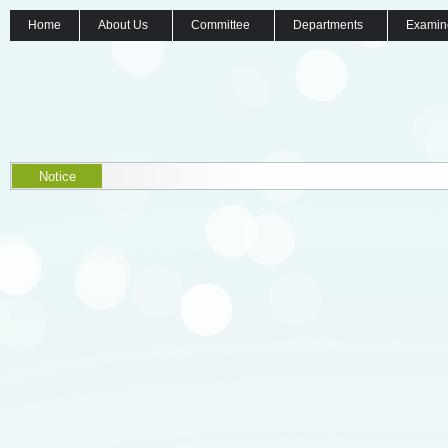
Home
About Us
Committee
Departments
Examin
Notice