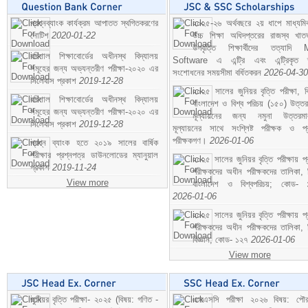
প্রশ্নব্যাংক কার্যক্রম আপাতত স্থগিতকরণের
২০২৫-২৬ অর্থবছরে ২য় ধাপে মাধ্যম
নোটিশ
2020-01-22
উচ্চ শিক্ষা অধিদপ্তরের রাজস্ব খাতভ
উপবৃত্তি শিক্ষার্থীদের তত্যাদি
বরিশাল শিক্ষাবোর্ডের অধীনস্থ বিদ্যালয়
Software এ এন্ট্রি এবং এন্ট্রিকৃত 
সমূহের জন্য অভ্যন্তরীণ পরীক্ষা-২০২০ এর
সংশোধনের সময়সীমা বর্ধিতকরন
2026-04-30
সিলেবাস প্রকাশ
2019-12-28
২০২৫ সালের জুনিয়র বৃত্তি পরীক্ষা, ব
বরিশাল শিক্ষাবোর্ডের অধীনস্থ বিদ্যালয়
বাংলাদেশ ও বিশ্ব পরিচয় (১৫০) উত্তর
সমূহের জন্য অভ্যন্তরীণ পরীক্ষা-২০২০ এর
মূল্যায়নের জন্য নমুনা উত্তরম
সিলেবাস প্রকাশ
2019-12-28
মূল্যায়নের সাথে সংশ্লিষ্ট পরীক্ষক ও প্
পরীক্ষকগণ।
2026-01-06
প্রশ্ন ব্যাংক হতে ২০১৯ সালের বার্ষিক
পরীক্ষার প্রশ্নপত্র ডাউনলোডের ম্যানুয়াল
২০২৫ সালের জুনিয়র বৃত্তি পরীক্ষায় প্
প্রকাশ
2019-11-24
পরীক্ষকদের অধীন পরীক্ষকদের তালিকা, 
View more
বাংলাদেশ ও বিশ্বপরিচয়; কোড- 
2026-01-06
২০২৫ সালের জুনিয়র বৃত্তি পরীক্ষায় প্
পরীক্ষকদের অধীন পরীক্ষকদের তালিকা, 
বিজ্ঞান; কোড- ১২৭
2026-01-06
View more
জুনিয়র বৃত্তি পরীক্ষা- ২০২৫ (বিষয়: গণিত -
এসএসসি পরীক্ষা ২০২৬ বিষয়: পৌর