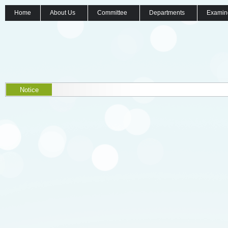
Home
About Us
Committee
Departments
Examin
Notice