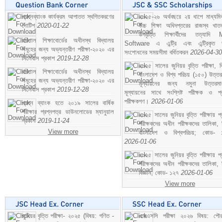
প্রশ্নব্যাংক কার্যক্রম আপাতত স্থগিতকরণের
২০২৫-২৬ অর্থবছরে ২য় ধাপে মাধ্যম
নোটিশ
2020-01-22
উচ্চ শিক্ষা অধিদপ্তরের রাজস্ব খাতভ
উপবৃত্তি শিক্ষার্থীদের তত্যাদি
বরিশাল শিক্ষাবোর্ডের অধীনস্থ বিদ্যালয়
Software এ এন্ট্রি এবং এন্ট্রিকৃত 
সমূহের জন্য অভ্যন্তরীণ পরীক্ষা-২০২০ এর
সংশোধনের সময়সীমা বর্ধিতকরন
2026-04-30
সিলেবাস প্রকাশ
2019-12-28
২০২৫ সালের জুনিয়র বৃত্তি পরীক্ষা, ব
বরিশাল শিক্ষাবোর্ডের অধীনস্থ বিদ্যালয়
বাংলাদেশ ও বিশ্ব পরিচয় (১৫০) উত্তর
সমূহের জন্য অভ্যন্তরীণ পরীক্ষা-২০২০ এর
মূল্যায়নের জন্য নমুনা উত্তরম
সিলেবাস প্রকাশ
2019-12-28
মূল্যায়নের সাথে সংশ্লিষ্ট পরীক্ষক ও প্
পরীক্ষকগণ।
2026-01-06
প্রশ্ন ব্যাংক হতে ২০১৯ সালের বার্ষিক
পরীক্ষার প্রশ্নপত্র ডাউনলোডের ম্যানুয়াল
২০২৫ সালের জুনিয়র বৃত্তি পরীক্ষায় প্
প্রকাশ
2019-11-24
পরীক্ষকদের অধীন পরীক্ষকদের তালিকা, 
View more
বাংলাদেশ ও বিশ্বপরিচয়; কোড- 
2026-01-06
২০২৫ সালের জুনিয়র বৃত্তি পরীক্ষায় প্
পরীক্ষকদের অধীন পরীক্ষকদের তালিকা, 
বিজ্ঞান; কোড- ১২৭
2026-01-06
View more
জুনিয়র বৃত্তি পরীক্ষা- ২০২৫ (বিষয়: গণিত -
এসএসসি পরীক্ষা ২০২৬ বিষয়: পৌর