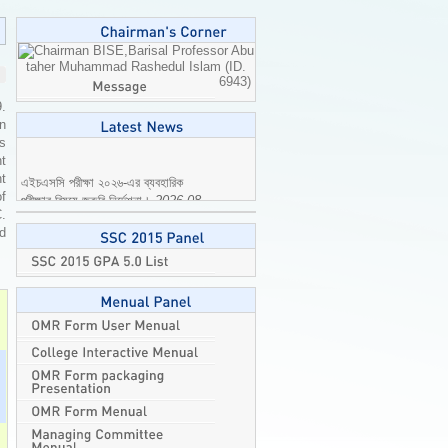
Professor Abu
taher Muhammad Rashedul Islam (ID.
6943)
9.
n
is
t
এইচএসসি পরীক্ষা ২০২৬-এর ব্যবহারিক
t
পরীক্ষার বিষয়ে জরুরি নির্দেশনা।
2026-08-
of
04
C.
ed