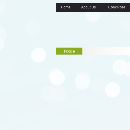
Home
About Us
Committee
Notice