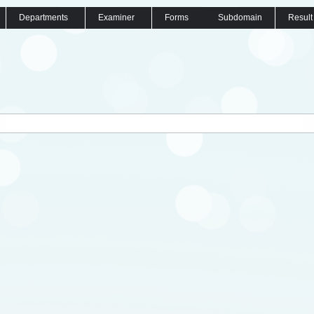
Departments
Examiner
Forms
Subdomain
Result