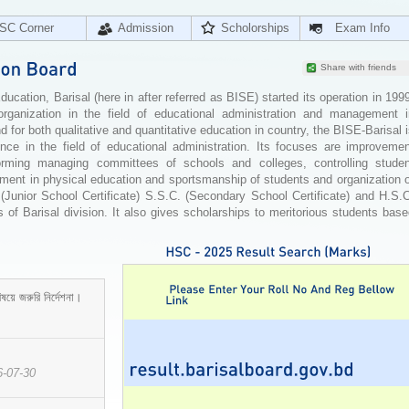
SC Corner
Admission
Scholorships
Exam Info
Share with friends
cation, Barisal (here in after referred as BISE) started its operation in 199
organization in the field of educational administration and management i
for both qualitative and quantitative education in country, the BISE-Barisal 
ence in the field of educational administration. Its focuses are improvemen
orming managing committees of schools and colleges, controlling studen
ement in physical education and sportsmanship of students and organization 
 (Junior School Certificate) S.S.C. (Secondary School Certificate) and H.S.
 of Barisal division. It also gives scholarships to meritorious students bas
ষয়ে জরুরি নির্দেশনা।
6-07-30