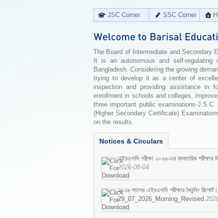
JSC Corner
SSC Corner
H
The Board of Intermediate and Secondary Edu
It is an autonomous and self-regulating 
Bangladesh. Considering the growing demand 
trying to develop it as a center of excell
inspection and providing assistance in f
enrollment in schools and colleges, improv
three important public examinations-J.S.C.
(Higher Secondary Certificate) Examinations
on the results.
Notices & Circulars
এইচএসসি পরীক্ষা ২০২৬-এর ব্যবহারিক পরীক্ষার বি
2026-08-04
২০২৬ সালের এইচএসসি পরীক্ষার দৈনন্দিন রিপোর্ট।
29_07_2026_Morning_Revised
202