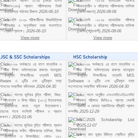
এসএসসি পরীক্ষা- ২০২৬ (বিষয়ঃ হিসাব
এইচএসসি -২০২৬ ব্যবহারিক পরীক্ষার
বিজ্ঞান-১৪৬) প্রধান পরীক্ষকদের নিকট
অভ্যন্তরীন ও বহিরাগত পরীক্ষকদের তালিকা
উত্তরপত্র পাঠাবার ঠিকানা
2026-06-10
(জেলা-বরগুনা)
2026-08-06
এসএসসি ২০২৬ পরীক্ষার্থীদের বিষয়ভিত্তিক
এইচএসসি -২০২৬ ব্যবহারিক পরীক্ষার
বহিষ্কার ও অনুপস্থিত তথ্য অনলাইনে
অভ্যন্তরীন ও বহিরাগত পরীক্ষকদের তালিকা
প্রেরণ প্রসঙ্গে।
2026-06-10
(জেলা-(পটুয়াখালী)
2026-08-06
View more
View more
২০২৫-২৬ অর্থবছরে ২য় ধাপে মাধ্যমিক ও
২০২৫-২৬ অর্থবছরে ২য় ধাপে মাধ্যমিক ও
উচ্চ শিক্ষা অধিদপ্তরের রাজস্ব খাতভুক্ত
উচ্চ শিক্ষা অধিদপ্তরের রাজস্ব খাতভুক্ত
উপবৃত্তি শিক্ষার্থীদের তত্যাদি MIS
উপবৃত্তি শিক্ষার্থীদের তত্যাদি MIS
ftware এ এন্ট্রি এবং এন্ট্রিকৃত তথ্য
Software এ এন্ট্রি এবং এন্ট্রিকৃত তথ্য
শোধনের সময়সীমা বর্ধিতকরন
2026-04-30
সংশোধনের সময়সীমা বর্ধিতকরন
2026-04-30
২০২৫ সালের জুনিয়র বৃত্তি পরীক্ষা, বিষয়:
২০২৫ সালে অনুষ্ঠিত এসএসসি/এইচএসসি/
বাংলাদেশ ও বিশ্ব পরিচয় (১৫০) উত্তরপত্র
সমমান পরীক্ষায় জিপিএ-৫ প্রাপ্ত মেধাবী
মূল্যায়নের জন্য নমুনা উত্তরমালা।
স্কাউট ও রোভার স্কাউটদের স্বীকৃতি প্রদান
ল্যায়নের সাথে সংশ্লিষ্ট পরীক্ষক ও প্রধান
সম্পর্কীয়
2025-12-29
ীক্ষকগণ।
2026-01-06
HSC-2025 Scholarship List
২০২৫ সালের জুনিয়র বৃত্তি পরীক্ষায় প্রধান
2025-12-07
পরীক্ষকদের অধীন পরীক্ষকদের তালিকা, বিষয়
রাজস্ব খাত ভুক্ত বিভিন্ন শ্রেনীতে বৃত্তি
বাংলাদেশ ও বিশ্বপরিচয়; কোড- ১৫০