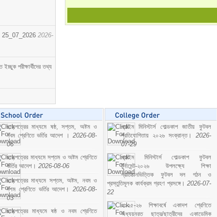
োর্ট। 25_07_2026
2026-
্ছুক পরীক্ষার্থীদের তথ্য
ছাড়পত্রের মাধ্যমে ষষ্ঠ, সপ্তম, অষ্টম ও
প্রাইম মিনিস্টার্স গোল্ডকাপ জাতীয় ফুটবল
নবম শ্রেণিতে ভর্তির আদেশ ।
2026-08-
প্রতিযোগিতায় ২০২৬ সংক্রান্ত।
2026-
06
07-29
ছাড়পত্রের মাধ্যমে সপ্তম ও অষ্টম শ্রেণিতে
প্রাইম মিনিস্টার্স গোল্ডকাপ ফুটবল
ভর্তির আদেশ।
2026-08-06
টুর্নামেন্ট-২০২৬ উপলক্ষ্যে শিক্ষা
প্রতিষ্ঠানভিত্তিক ফুটবল দল গঠন ও
ছাড়পত্রের মাধ্যমে সপ্তম, অষ্টম, নবম ও
প্রস্তুতিমূলক কার্যক্রম গ্রহণ প্রসঙ্গে।
2026-07-
দশম শ্রেণিতে ভর্তির আদেশ।
2026-08-
22
03
২০২৫-২৬ শিক্ষাবর্ষে একাদশ শ্রেণিতে
ছাড়পত্রের মাধ্যমে ষষ্ঠ ও নবম শ্রেণিতে
অধ্যয়নরত ছাত্র/ছাত্রীদের একাডেমিক