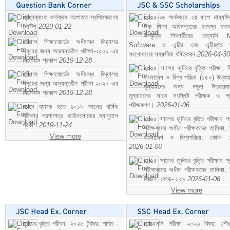
প্রশ্নব্যাংক কার্যক্রম আপাতত স্থগিতকরণের
২০২৫-২৬ অর্থবছরে ২য় ধাপে মাধ্যম
নোটিশ
2020-01-22
উচ্চ শিক্ষা অধিদপ্তরের রাজস্ব খাতভ
উপবৃত্তি শিক্ষার্থীদের তত্যাদি
বরিশাল শিক্ষাবোর্ডের অধীনস্থ বিদ্যালয়
Software এ এন্ট্রি এবং এন্ট্রিকৃত 
সমূহের জন্য অভ্যন্তরীণ পরীক্ষা-২০২০ এর
সংশোধনের সময়সীমা বর্ধিতকরন
2026-04-30
সিলেবাস প্রকাশ
2019-12-28
২০২৫ সালের জুনিয়র বৃত্তি পরীক্ষা, ব
বরিশাল শিক্ষাবোর্ডের অধীনস্থ বিদ্যালয়
বাংলাদেশ ও বিশ্ব পরিচয় (১৫০) উত্তর
সমূহের জন্য অভ্যন্তরীণ পরীক্ষা-২০২০ এর
মূল্যায়নের জন্য নমুনা উত্তরম
সিলেবাস প্রকাশ
2019-12-28
মূল্যায়নের সাথে সংশ্লিষ্ট পরীক্ষক ও প্
পরীক্ষকগণ।
2026-01-06
প্রশ্ন ব্যাংক হতে ২০১৯ সালের বার্ষিক
পরীক্ষার প্রশ্নপত্র ডাউনলোডের ম্যানুয়াল
২০২৫ সালের জুনিয়র বৃত্তি পরীক্ষায় প্
প্রকাশ
2019-11-24
পরীক্ষকদের অধীন পরীক্ষকদের তালিকা, 
View more
বাংলাদেশ ও বিশ্বপরিচয়; কোড- 
2026-01-06
২০২৫ সালের জুনিয়র বৃত্তি পরীক্ষায় প্
পরীক্ষকদের অধীন পরীক্ষকদের তালিকা, 
বিজ্ঞান; কোড- ১২৭
2026-01-06
View more
জুনিয়র বৃত্তি পরীক্ষা- ২০২৫ (বিষয়: গণিত -
এসএসসি পরীক্ষা ২০২৬ বিষয়: পৌর