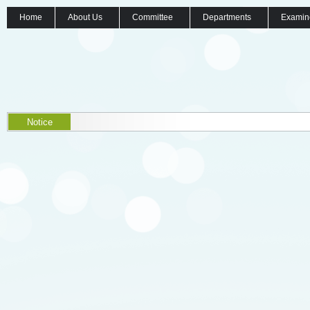
Home
About Us
Committee
Departments
Examin
Notice