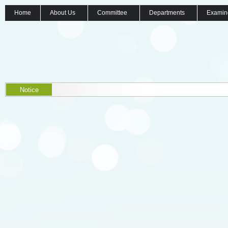
Home
About Us
Committee
Departments
Examin
Notice