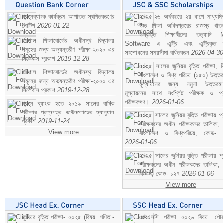
প্রশ্নব্যাংক কার্যক্রম আপাতত স্থগিতকরণের
২০২৫-২৬ অর্থবছরে ২য় ধাপে মাধ্যম
নোটিশ
2020-01-22
উচ্চ শিক্ষা অধিদপ্তরের রাজস্ব খাতভ
উপবৃত্তি শিক্ষার্থীদের তত্যাদি
বরিশাল শিক্ষাবোর্ডের অধীনস্থ বিদ্যালয়
Software এ এন্ট্রি এবং এন্ট্রিকৃত 
সমূহের জন্য অভ্যন্তরীণ পরীক্ষা-২০২০ এর
সংশোধনের সময়সীমা বর্ধিতকরন
2026-04-30
সিলেবাস প্রকাশ
2019-12-28
২০২৫ সালের জুনিয়র বৃত্তি পরীক্ষা, ব
বরিশাল শিক্ষাবোর্ডের অধীনস্থ বিদ্যালয়
বাংলাদেশ ও বিশ্ব পরিচয় (১৫০) উত্তর
সমূহের জন্য অভ্যন্তরীণ পরীক্ষা-২০২০ এর
মূল্যায়নের জন্য নমুনা উত্তরম
সিলেবাস প্রকাশ
2019-12-28
মূল্যায়নের সাথে সংশ্লিষ্ট পরীক্ষক ও প্
পরীক্ষকগণ।
2026-01-06
প্রশ্ন ব্যাংক হতে ২০১৯ সালের বার্ষিক
পরীক্ষার প্রশ্নপত্র ডাউনলোডের ম্যানুয়াল
২০২৫ সালের জুনিয়র বৃত্তি পরীক্ষায় প্
প্রকাশ
2019-11-24
পরীক্ষকদের অধীন পরীক্ষকদের তালিকা, 
View more
বাংলাদেশ ও বিশ্বপরিচয়; কোড- 
2026-01-06
২০২৫ সালের জুনিয়র বৃত্তি পরীক্ষায় প্
পরীক্ষকদের অধীন পরীক্ষকদের তালিকা, 
বিজ্ঞান; কোড- ১২৭
2026-01-06
View more
জুনিয়র বৃত্তি পরীক্ষা- ২০২৫ (বিষয়: গণিত -
এসএসসি পরীক্ষা ২০২৬ বিষয়: পৌর