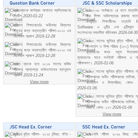
প্রশ্নব্যাংক কার্যক্রম আপাতত স্থগিতকরণের
২০২৫-২৬ অর্থবছরে ২য় ধাপে মাধ্যম
নোটিশ
2020-01-22
উচ্চ শিক্ষা অধিদপ্তরের রাজস্ব খাতভ
উপবৃত্তি শিক্ষার্থীদের তত্যাদি
বরিশাল শিক্ষাবোর্ডের অধীনস্থ বিদ্যালয়
Software এ এন্ট্রি এবং এন্ট্রিকৃত 
সমূহের জন্য অভ্যন্তরীণ পরীক্ষা-২০২০ এর
সংশোধনের সময়সীমা বর্ধিতকরন
2026-04-30
সিলেবাস প্রকাশ
2019-12-28
২০২৫ সালের জুনিয়র বৃত্তি পরীক্ষা, ব
বরিশাল শিক্ষাবোর্ডের অধীনস্থ বিদ্যালয়
বাংলাদেশ ও বিশ্ব পরিচয় (১৫০) উত্তর
সমূহের জন্য অভ্যন্তরীণ পরীক্ষা-২০২০ এর
মূল্যায়নের জন্য নমুনা উত্তরম
সিলেবাস প্রকাশ
2019-12-28
মূল্যায়নের সাথে সংশ্লিষ্ট পরীক্ষক ও প্
পরীক্ষকগণ।
2026-01-06
প্রশ্ন ব্যাংক হতে ২০১৯ সালের বার্ষিক
পরীক্ষার প্রশ্নপত্র ডাউনলোডের ম্যানুয়াল
২০২৫ সালের জুনিয়র বৃত্তি পরীক্ষায় প্
প্রকাশ
2019-11-24
পরীক্ষকদের অধীন পরীক্ষকদের তালিকা, 
View more
বাংলাদেশ ও বিশ্বপরিচয়; কোড- 
2026-01-06
২০২৫ সালের জুনিয়র বৃত্তি পরীক্ষায় প্
পরীক্ষকদের অধীন পরীক্ষকদের তালিকা, 
বিজ্ঞান; কোড- ১২৭
2026-01-06
View more
জুনিয়র বৃত্তি পরীক্ষা- ২০২৫ (বিষয়: গণিত -
এসএসসি পরীক্ষা ২০২৬ বিষয়: পৌর