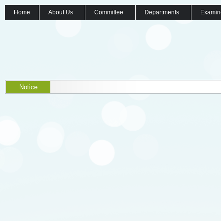
Home
About Us
Committee
Departments
Examin
Notice