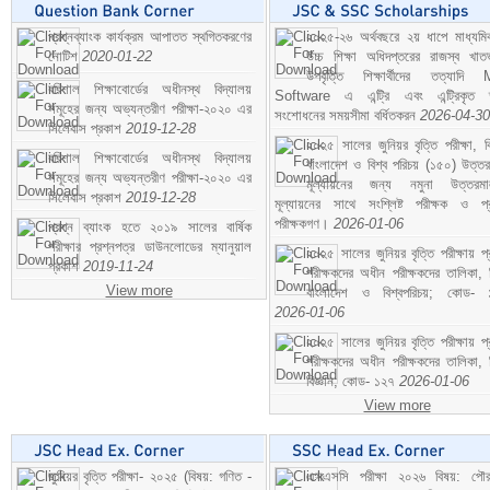
প্রশ্নব্যাংক কার্যক্রম আপাতত স্থগিতকরণের
২০২৫-২৬ অর্থবছরে ২য় ধাপে মাধ্যম
নোটিশ
2020-01-22
উচ্চ শিক্ষা অধিদপ্তরের রাজস্ব খাতভ
উপবৃত্তি শিক্ষার্থীদের তত্যাদি
বরিশাল শিক্ষাবোর্ডের অধীনস্থ বিদ্যালয়
Software এ এন্ট্রি এবং এন্ট্রিকৃত 
সমূহের জন্য অভ্যন্তরীণ পরীক্ষা-২০২০ এর
সংশোধনের সময়সীমা বর্ধিতকরন
2026-04-30
সিলেবাস প্রকাশ
2019-12-28
২০২৫ সালের জুনিয়র বৃত্তি পরীক্ষা, ব
বরিশাল শিক্ষাবোর্ডের অধীনস্থ বিদ্যালয়
বাংলাদেশ ও বিশ্ব পরিচয় (১৫০) উত্তর
সমূহের জন্য অভ্যন্তরীণ পরীক্ষা-২০২০ এর
মূল্যায়নের জন্য নমুনা উত্তরম
সিলেবাস প্রকাশ
2019-12-28
মূল্যায়নের সাথে সংশ্লিষ্ট পরীক্ষক ও প্
পরীক্ষকগণ।
2026-01-06
প্রশ্ন ব্যাংক হতে ২০১৯ সালের বার্ষিক
পরীক্ষার প্রশ্নপত্র ডাউনলোডের ম্যানুয়াল
২০২৫ সালের জুনিয়র বৃত্তি পরীক্ষায় প্
প্রকাশ
2019-11-24
পরীক্ষকদের অধীন পরীক্ষকদের তালিকা, 
View more
বাংলাদেশ ও বিশ্বপরিচয়; কোড- 
2026-01-06
২০২৫ সালের জুনিয়র বৃত্তি পরীক্ষায় প্
পরীক্ষকদের অধীন পরীক্ষকদের তালিকা, 
বিজ্ঞান; কোড- ১২৭
2026-01-06
View more
জুনিয়র বৃত্তি পরীক্ষা- ২০২৫ (বিষয়: গণিত -
এসএসসি পরীক্ষা ২০২৬ বিষয়: পৌর