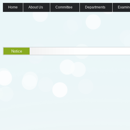
Home
About Us
Committee
Departments
Examin
Notice