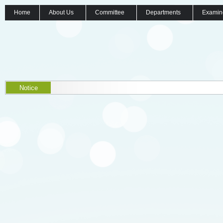
Home
About Us
Committee
Departments
Examin
Notice