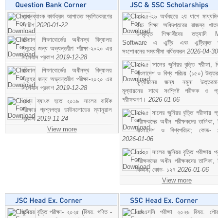
প্রশ্নব্যাংক কার্যক্রম আপাতত স্থগিতকরণের
২০২৫-২৬ অর্থবছরে ২য় ধাপে মাধ্যম
নোটিশ
2020-01-22
উচ্চ শিক্ষা অধিদপ্তরের রাজস্ব খাতভ
উপবৃত্তি শিক্ষার্থীদের তত্যাদি
বরিশাল শিক্ষাবোর্ডের অধীনস্থ বিদ্যালয়
Software এ এন্ট্রি এবং এন্ট্রিকৃত 
সমূহের জন্য অভ্যন্তরীণ পরীক্ষা-২০২০ এর
সংশোধনের সময়সীমা বর্ধিতকরন
2026-04-30
সিলেবাস প্রকাশ
2019-12-28
২০২৫ সালের জুনিয়র বৃত্তি পরীক্ষা, ব
বরিশাল শিক্ষাবোর্ডের অধীনস্থ বিদ্যালয়
বাংলাদেশ ও বিশ্ব পরিচয় (১৫০) উত্তর
সমূহের জন্য অভ্যন্তরীণ পরীক্ষা-২০২০ এর
মূল্যায়নের জন্য নমুনা উত্তরম
সিলেবাস প্রকাশ
2019-12-28
মূল্যায়নের সাথে সংশ্লিষ্ট পরীক্ষক ও প্
পরীক্ষকগণ।
2026-01-06
প্রশ্ন ব্যাংক হতে ২০১৯ সালের বার্ষিক
পরীক্ষার প্রশ্নপত্র ডাউনলোডের ম্যানুয়াল
২০২৫ সালের জুনিয়র বৃত্তি পরীক্ষায় প্
প্রকাশ
2019-11-24
পরীক্ষকদের অধীন পরীক্ষকদের তালিকা, 
View more
বাংলাদেশ ও বিশ্বপরিচয়; কোড- 
2026-01-06
২০২৫ সালের জুনিয়র বৃত্তি পরীক্ষায় প্
পরীক্ষকদের অধীন পরীক্ষকদের তালিকা, 
বিজ্ঞান; কোড- ১২৭
2026-01-06
View more
জুনিয়র বৃত্তি পরীক্ষা- ২০২৫ (বিষয়: গণিত -
এসএসসি পরীক্ষা ২০২৬ বিষয়: পৌর