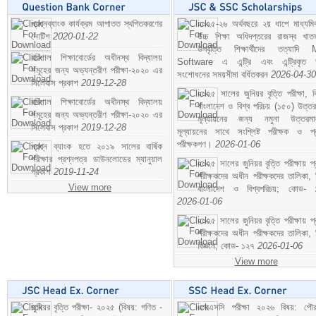
প্রশ্নব্যাংক কার্যক্রম আপাতত স্থগিতকরণের
২০২৫-২৬ অর্থবছরে ২য় ধাপে মাধ্যম
নোটিশ
2020-01-22
উচ্চ শিক্ষা অধিদপ্তরের রাজস্ব খাতভ
উপবৃত্তি শিক্ষার্থীদের তত্যাদি
বরিশাল শিক্ষাবোর্ডের অধীনস্থ বিদ্যালয়
Software এ এন্ট্রি এবং এন্ট্রিকৃত 
সমূহের জন্য অভ্যন্তরীণ পরীক্ষা-২০২০ এর
সংশোধনের সময়সীমা বর্ধিতকরন
2026-04-30
সিলেবাস প্রকাশ
2019-12-28
২০২৫ সালের জুনিয়র বৃত্তি পরীক্ষা, ব
বরিশাল শিক্ষাবোর্ডের অধীনস্থ বিদ্যালয়
বাংলাদেশ ও বিশ্ব পরিচয় (১৫০) উত্তর
সমূহের জন্য অভ্যন্তরীণ পরীক্ষা-২০২০ এর
মূল্যায়নের জন্য নমুনা উত্তরম
সিলেবাস প্রকাশ
2019-12-28
মূল্যায়নের সাথে সংশ্লিষ্ট পরীক্ষক ও প্
পরীক্ষকগণ।
2026-01-06
প্রশ্ন ব্যাংক হতে ২০১৯ সালের বার্ষিক
পরীক্ষার প্রশ্নপত্র ডাউনলোডের ম্যানুয়াল
২০২৫ সালের জুনিয়র বৃত্তি পরীক্ষায় প্
প্রকাশ
2019-11-24
পরীক্ষকদের অধীন পরীক্ষকদের তালিকা, 
View more
বাংলাদেশ ও বিশ্বপরিচয়; কোড- 
2026-01-06
২০২৫ সালের জুনিয়র বৃত্তি পরীক্ষায় প্
পরীক্ষকদের অধীন পরীক্ষকদের তালিকা, 
বিজ্ঞান; কোড- ১২৭
2026-01-06
View more
জুনিয়র বৃত্তি পরীক্ষা- ২০২৫ (বিষয়: গণিত -
এসএসসি পরীক্ষা ২০২৬ বিষয়: পৌর