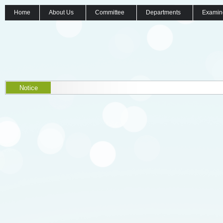
Home
About Us
Committee
Departments
Examin
Notice