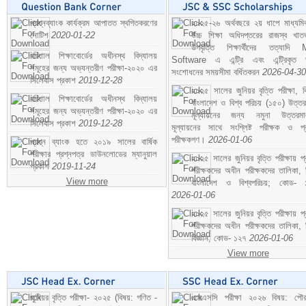
প্রশ্নব্যাংক কার্যক্রম আপাতত স্থগিতকরণের
২০২৫-২৬ অর্থবছরে ২য় ধাপে মাধ্যম
নোটিশ
2020-01-22
উচ্চ শিক্ষা অধিদপ্তরের রাজস্ব খাতভ
উপবৃত্তি শিক্ষার্থীদের তত্যাদি
বরিশাল শিক্ষাবোর্ডের অধীনস্থ বিদ্যালয়
Software এ এন্ট্রি এবং এন্ট্রিকৃত 
সমূহের জন্য অভ্যন্তরীণ পরীক্ষা-২০২০ এর
সংশোধনের সময়সীমা বর্ধিতকরন
2026-04-30
সিলেবাস প্রকাশ
2019-12-28
২০২৫ সালের জুনিয়র বৃত্তি পরীক্ষা, ব
বরিশাল শিক্ষাবোর্ডের অধীনস্থ বিদ্যালয়
বাংলাদেশ ও বিশ্ব পরিচয় (১৫০) উত্তর
সমূহের জন্য অভ্যন্তরীণ পরীক্ষা-২০২০ এর
মূল্যায়নের জন্য নমুনা উত্তরম
সিলেবাস প্রকাশ
2019-12-28
মূল্যায়নের সাথে সংশ্লিষ্ট পরীক্ষক ও প্
পরীক্ষকগণ।
2026-01-06
প্রশ্ন ব্যাংক হতে ২০১৯ সালের বার্ষিক
পরীক্ষার প্রশ্নপত্র ডাউনলোডের ম্যানুয়াল
২০২৫ সালের জুনিয়র বৃত্তি পরীক্ষায় প্
প্রকাশ
2019-11-24
পরীক্ষকদের অধীন পরীক্ষকদের তালিকা, 
View more
বাংলাদেশ ও বিশ্বপরিচয়; কোড- 
2026-01-06
২০২৫ সালের জুনিয়র বৃত্তি পরীক্ষায় প্
পরীক্ষকদের অধীন পরীক্ষকদের তালিকা, 
বিজ্ঞান; কোড- ১২৭
2026-01-06
View more
জুনিয়র বৃত্তি পরীক্ষা- ২০২৫ (বিষয়: গণিত -
এসএসসি পরীক্ষা ২০২৬ বিষয়: পৌর