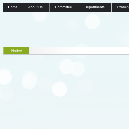
Home
About Us
Committee
Departments
Examin
Notice