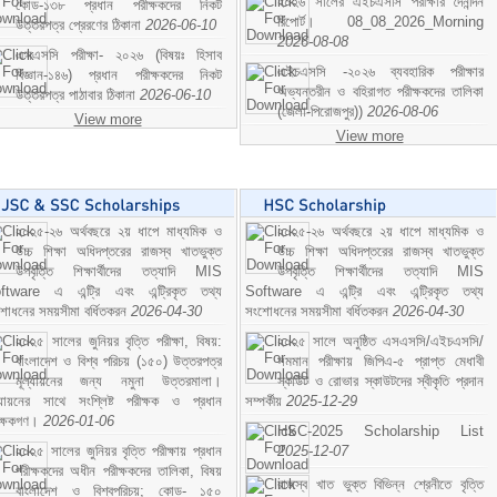
২০২৬ সালের এইচএসসি পরীক্ষার দৈনন্দিন
কোড-১৩৮ প্রধান পরীক্ষকদের নিকট
রিপোর্ট। 08_08_2026_Morning
উত্তরপত্র প্রেরণের ঠিকানা
2026-06-10
2026-08-08
এসএসসি পরীক্ষা- ২০২৬ (বিষয়ঃ হিসাব
এইচএসসি -২০২৬ ব্যবহারিক পরীক্ষার
বিজ্ঞান-১৪৬) প্রধান পরীক্ষকদের নিকট
অভ্যন্তরীন ও বহিরাগত পরীক্ষকদের তালিকা
উত্তরপত্র পাঠাবার ঠিকানা
2026-06-10
(জেলা-পিরোজপুর))
2026-08-06
View more
View more
২০২৫-২৬ অর্থবছরে ২য় ধাপে মাধ্যমিক ও
২০২৫-২৬ অর্থবছরে ২য় ধাপে মাধ্যমিক ও
উচ্চ শিক্ষা অধিদপ্তরের রাজস্ব খাতভুক্ত
উচ্চ শিক্ষা অধিদপ্তরের রাজস্ব খাতভুক্ত
উপবৃত্তি শিক্ষার্থীদের তত্যাদি MIS
উপবৃত্তি শিক্ষার্থীদের তত্যাদি MIS
ftware এ এন্ট্রি এবং এন্ট্রিকৃত তথ্য
Software এ এন্ট্রি এবং এন্ট্রিকৃত তথ্য
শোধনের সময়সীমা বর্ধিতকরন
2026-04-30
সংশোধনের সময়সীমা বর্ধিতকরন
2026-04-30
২০২৫ সালের জুনিয়র বৃত্তি পরীক্ষা, বিষয়:
২০২৫ সালে অনুষ্ঠিত এসএসসি/এইচএসসি/
বাংলাদেশ ও বিশ্ব পরিচয় (১৫০) উত্তরপত্র
সমমান পরীক্ষায় জিপিএ-৫ প্রাপ্ত মেধাবী
মূল্যায়নের জন্য নমুনা উত্তরমালা।
স্কাউট ও রোভার স্কাউটদের স্বীকৃতি প্রদান
ল্যায়নের সাথে সংশ্লিষ্ট পরীক্ষক ও প্রধান
সম্পর্কীয়
2025-12-29
ীক্ষকগণ।
2026-01-06
HSC-2025 Scholarship List
২০২৫ সালের জুনিয়র বৃত্তি পরীক্ষায় প্রধান
2025-12-07
পরীক্ষকদের অধীন পরীক্ষকদের তালিকা, বিষয়
রাজস্ব খাত ভুক্ত বিভিন্ন শ্রেনীতে বৃত্তি
বাংলাদেশ ও বিশ্বপরিচয়; কোড- ১৫০