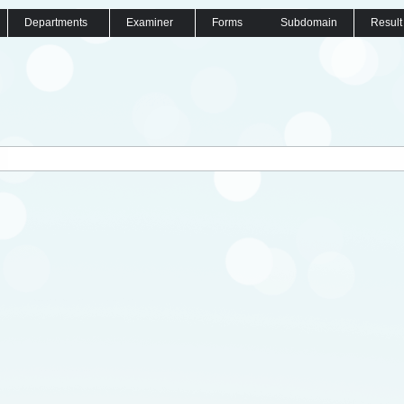
Departments
Examiner
Forms
Subdomain
Result