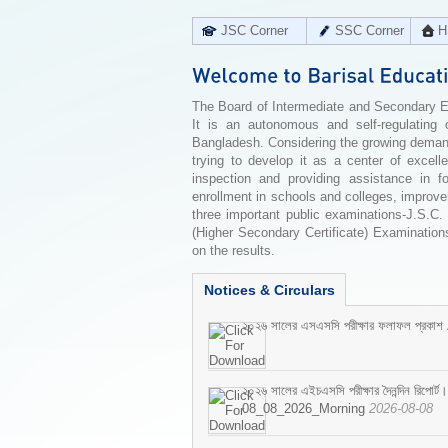
JSC Corner
SSC Corner
H
The Board of Intermediate and Secondary Edu
It is an autonomous and self-regulating 
Bangladesh. Considering the growing demand 
trying to develop it as a center of excell
inspection and providing assistance in f
enrollment in schools and colleges, improv
three important public examinations-J.S.C.
(Higher Secondary Certificate) Examinations
on the results.
Notices & Circulars
২০২৬ সালের এসএসসি পরীক্ষার ফলাফল প্রকাশ
২০২৬ সালের এইচএসসি পরীক্ষার দৈনন্দিন রিপোর্ট।
08_08_2026_Morning
2026-08-08