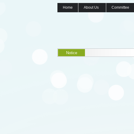
Home
About Us
Committee
Notice