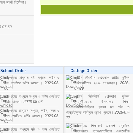
ষয়ে জরুরি নির্দেশনা।
6-07-30
ছাড়পত্রের মাধ্যমে ষষ্ঠ, সপ্তম, অষ্টম ও
প্রাইম মিনিস্টার্স গোল্ডকাপ জাতীয় ফুটবল
নবম শ্রেণিতে ভর্তির আদেশ ।
2026-08-
প্রতিযোগিতায় ২০২৬ সংক্রান্ত।
2026-
06
07-29
ছাড়পত্রের মাধ্যমে সপ্তম ও অষ্টম শ্রেণিতে
প্রাইম মিনিস্টার্স গোল্ডকাপ ফুটবল
ভর্তির আদেশ।
2026-08-06
টুর্নামেন্ট-২০২৬ উপলক্ষ্যে শিক্ষা
প্রতিষ্ঠানভিত্তিক ফুটবল দল গঠন ও
ছাড়পত্রের মাধ্যমে সপ্তম, অষ্টম, নবম ও
প্রস্তুতিমূলক কার্যক্রম গ্রহণ প্রসঙ্গে।
2026-07-
দশম শ্রেণিতে ভর্তির আদেশ।
2026-08-
22
03
২০২৫-২৬ শিক্ষাবর্ষে একাদশ শ্রেণিতে
ছাড়পত্রের মাধ্যমে ষষ্ঠ ও নবম শ্রেণিতে
অধ্যয়নরত ছাত্র/ছাত্রীদের একাডেমিক