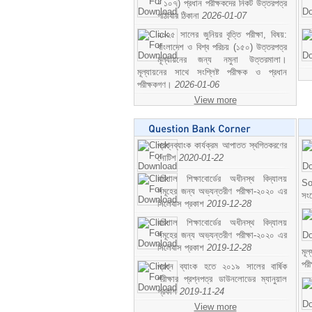
- ১০৭) প্রধান পরীক্ষকদের নিকট উত্তরপত্র
পাঠাবার ঠিকানা
2026-01-07
২০২৫ সালের জুনিয়র বৃত্তি পরীক্ষা, বিষয়:
বাংলাদেশ ও বিশ্ব পরিচয় (১৫০) উত্তরপত্র
মূল্যায়নের জন্য নমুনা উত্তরমালা।
মূল্যায়নের সাথে সংশ্লিষ্ট পরীক্ষক ও প্রধান
পরীক্ষকগণ।
2026-01-06
View more
প্রশ্নব্যাংক কার্যক্রম আপাতত স্থগিতকরণের
নোটিশ
2020-01-22
বরিশাল শিক্ষাবোর্ডের অধীনস্থ বিদ্যালয়
So
সমূহের জন্য অভ্যন্তরীণ পরীক্ষা-২০২০ এর
সং
সিলেবাস প্রকাশ
2019-12-28
বরিশাল শিক্ষাবোর্ডের অধীনস্থ বিদ্যালয়
সমূহের জন্য অভ্যন্তরীণ পরীক্ষা-২০২০ এর
সিলেবাস প্রকাশ
2019-12-28
মূ
পর
প্রশ্ন ব্যাংক হতে ২০১৯ সালের বার্ষিক
পরীক্ষার প্রশ্নপত্র ডাউনলোডের ম্যানুয়াল
প্রকাশ
2019-11-24
View more