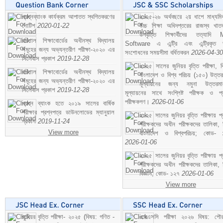
প্রশ্নব্যাংক কার্যক্রম আপাতত স্থগিতকরণের
২০২৫-২৬ অর্থবছরে ২য় ধাপে মাধ্যম
নোটিশ
2020-01-22
উচ্চ শিক্ষা অধিদপ্তরের রাজস্ব খাতভ
উপবৃত্তি শিক্ষার্থীদের তত্যাদি
বরিশাল শিক্ষাবোর্ডের অধীনস্থ বিদ্যালয়
Software এ এন্ট্রি এবং এন্ট্রিকৃত 
সমূহের জন্য অভ্যন্তরীণ পরীক্ষা-২০২০ এর
সংশোধনের সময়সীমা বর্ধিতকরন
2026-04-30
সিলেবাস প্রকাশ
2019-12-28
২০২৫ সালের জুনিয়র বৃত্তি পরীক্ষা, ব
বরিশাল শিক্ষাবোর্ডের অধীনস্থ বিদ্যালয়
বাংলাদেশ ও বিশ্ব পরিচয় (১৫০) উত্তর
সমূহের জন্য অভ্যন্তরীণ পরীক্ষা-২০২০ এর
মূল্যায়নের জন্য নমুনা উত্তরম
সিলেবাস প্রকাশ
2019-12-28
মূল্যায়নের সাথে সংশ্লিষ্ট পরীক্ষক ও প্
পরীক্ষকগণ।
2026-01-06
প্রশ্ন ব্যাংক হতে ২০১৯ সালের বার্ষিক
পরীক্ষার প্রশ্নপত্র ডাউনলোডের ম্যানুয়াল
২০২৫ সালের জুনিয়র বৃত্তি পরীক্ষায় প্
প্রকাশ
2019-11-24
পরীক্ষকদের অধীন পরীক্ষকদের তালিকা, 
View more
বাংলাদেশ ও বিশ্বপরিচয়; কোড- 
2026-01-06
২০২৫ সালের জুনিয়র বৃত্তি পরীক্ষায় প্
পরীক্ষকদের অধীন পরীক্ষকদের তালিকা, 
বিজ্ঞান; কোড- ১২৭
2026-01-06
View more
জুনিয়র বৃত্তি পরীক্ষা- ২০২৫ (বিষয়: গণিত -
এসএসসি পরীক্ষা ২০২৬ বিষয়: পৌর