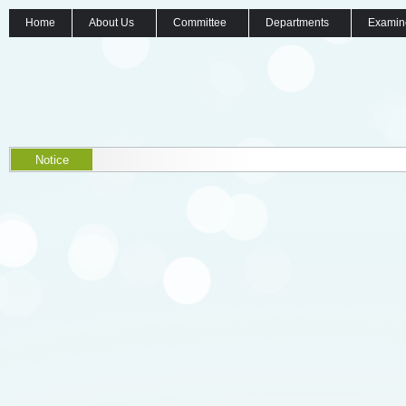
Home
About Us
Committee
Departments
Examin
Notice