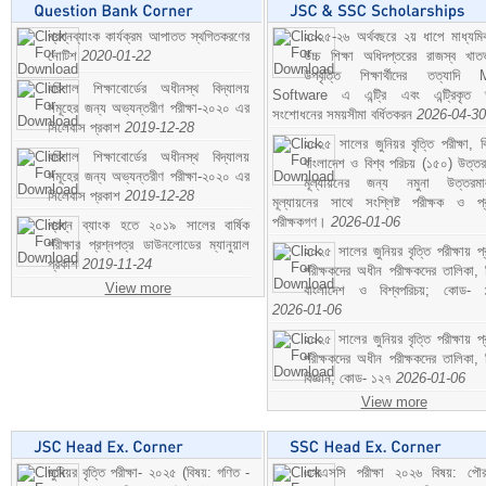
প্রশ্নব্যাংক কার্যক্রম আপাতত স্থগিতকরণের
২০২৫-২৬ অর্থবছরে ২য় ধাপে মাধ্যম
নোটিশ
2020-01-22
উচ্চ শিক্ষা অধিদপ্তরের রাজস্ব খাতভ
উপবৃত্তি শিক্ষার্থীদের তত্যাদি
বরিশাল শিক্ষাবোর্ডের অধীনস্থ বিদ্যালয়
Software এ এন্ট্রি এবং এন্ট্রিকৃত 
সমূহের জন্য অভ্যন্তরীণ পরীক্ষা-২০২০ এর
সংশোধনের সময়সীমা বর্ধিতকরন
2026-04-30
সিলেবাস প্রকাশ
2019-12-28
২০২৫ সালের জুনিয়র বৃত্তি পরীক্ষা, ব
বরিশাল শিক্ষাবোর্ডের অধীনস্থ বিদ্যালয়
বাংলাদেশ ও বিশ্ব পরিচয় (১৫০) উত্তর
সমূহের জন্য অভ্যন্তরীণ পরীক্ষা-২০২০ এর
মূল্যায়নের জন্য নমুনা উত্তরম
সিলেবাস প্রকাশ
2019-12-28
মূল্যায়নের সাথে সংশ্লিষ্ট পরীক্ষক ও প্
পরীক্ষকগণ।
2026-01-06
প্রশ্ন ব্যাংক হতে ২০১৯ সালের বার্ষিক
পরীক্ষার প্রশ্নপত্র ডাউনলোডের ম্যানুয়াল
২০২৫ সালের জুনিয়র বৃত্তি পরীক্ষায় প্
প্রকাশ
2019-11-24
পরীক্ষকদের অধীন পরীক্ষকদের তালিকা, 
View more
বাংলাদেশ ও বিশ্বপরিচয়; কোড- 
2026-01-06
২০২৫ সালের জুনিয়র বৃত্তি পরীক্ষায় প্
পরীক্ষকদের অধীন পরীক্ষকদের তালিকা, 
বিজ্ঞান; কোড- ১২৭
2026-01-06
View more
জুনিয়র বৃত্তি পরীক্ষা- ২০২৫ (বিষয়: গণিত -
এসএসসি পরীক্ষা ২০২৬ বিষয়: পৌর