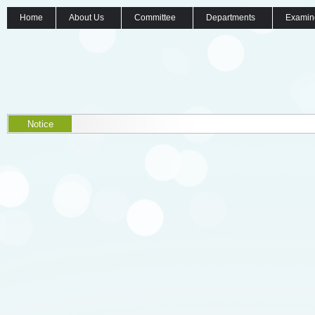
Home
About Us
Committee
Departments
Examin
Notice