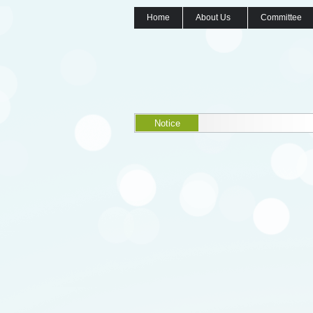
Home
About Us
Committee
Notice