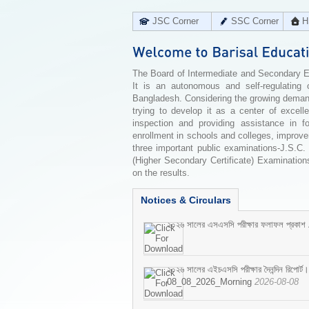
JSC Corner
SSC Corner
H
The Board of Intermediate and Secondary Edu
It is an autonomous and self-regulating 
Bangladesh. Considering the growing demand 
trying to develop it as a center of excell
inspection and providing assistance in f
enrollment in schools and colleges, improv
three important public examinations-J.S.C.
(Higher Secondary Certificate) Examinations
on the results.
Notices & Circulars
২০২৬ সালের এসএসসি পরীক্ষার ফলাফল প্রকাশ
২০২৬ সালের এইচএসসি পরীক্ষার দৈনন্দিন রিপোর্ট।
08_08_2026_Morning
2026-08-08