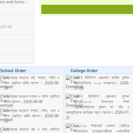
ষয়ে জরুরি নির্দেশনা।
6-07-30
ছাড়পত্রের মাধ্যমে ষষ্ঠ, সপ্তম, অষ্টম ও
প্রাইম মিনিস্টার্স গোল্ডকাপ জাতীয় ফুটবল
নবম শ্রেণিতে ভর্তির আদেশ ।
2026-08-
প্রতিযোগিতায় ২০২৬ সংক্রান্ত।
2026-
06
07-29
ছাড়পত্রের মাধ্যমে সপ্তম ও অষ্টম শ্রেণিতে
প্রাইম মিনিস্টার্স গোল্ডকাপ ফুটবল
ভর্তির আদেশ।
2026-08-06
টুর্নামেন্ট-২০২৬ উপলক্ষ্যে শিক্ষা
প্রতিষ্ঠানভিত্তিক ফুটবল দল গঠন ও
ছাড়পত্রের মাধ্যমে সপ্তম, অষ্টম, নবম ও
প্রস্তুতিমূলক কার্যক্রম গ্রহণ প্রসঙ্গে।
2026-07-
দশম শ্রেণিতে ভর্তির আদেশ।
2026-08-
22
03
২০২৫-২৬ শিক্ষাবর্ষে একাদশ শ্রেণিতে
ছাড়পত্রের মাধ্যমে ষষ্ঠ ও নবম শ্রেণিতে
অধ্যয়নরত ছাত্র/ছাত্রীদের একাডেমিক