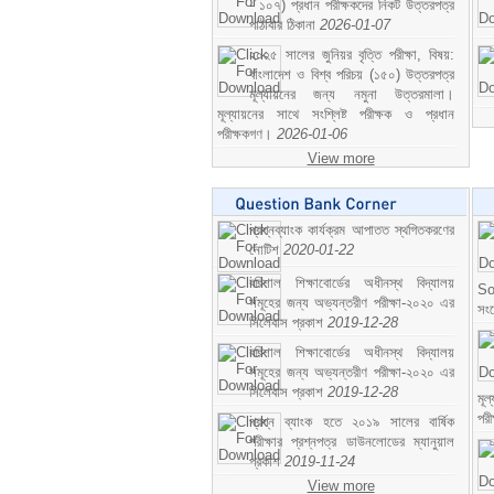
- ১০৭) প্রধান পরীক্ষকদের নিকট উত্তরপত্র
পাঠাবার ঠিকানা
2026-01-07
২০২৫ সালের জুনিয়র বৃত্তি পরীক্ষা, বিষয়:
বাংলাদেশ ও বিশ্ব পরিচয় (১৫০) উত্তরপত্র
মূল্যায়নের জন্য নমুনা উত্তরমালা।
মূল্যায়নের সাথে সংশ্লিষ্ট পরীক্ষক ও প্রধান
পরীক্ষকগণ।
2026-01-06
View more
প্রশ্নব্যাংক কার্যক্রম আপাতত স্থগিতকরণের
নোটিশ
2020-01-22
বরিশাল শিক্ষাবোর্ডের অধীনস্থ বিদ্যালয়
So
সমূহের জন্য অভ্যন্তরীণ পরীক্ষা-২০২০ এর
সং
সিলেবাস প্রকাশ
2019-12-28
বরিশাল শিক্ষাবোর্ডের অধীনস্থ বিদ্যালয়
সমূহের জন্য অভ্যন্তরীণ পরীক্ষা-২০২০ এর
সিলেবাস প্রকাশ
2019-12-28
মূ
পর
প্রশ্ন ব্যাংক হতে ২০১৯ সালের বার্ষিক
পরীক্ষার প্রশ্নপত্র ডাউনলোডের ম্যানুয়াল
প্রকাশ
2019-11-24
View more