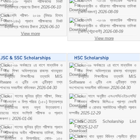
এইচএসসি -২০২৬ ব্যবহারিক পরীক্ষার
কোড-১৩৮ প্রধান পরীক্ষকদের নিকট
অভ্যন্তরীন ও বহিরাগত পরীক্ষকদের তালিকা
উত্তরপত্র প্রেরণের ঠিকানা
2026-06-10
(জেলা-বরগুনা)
2026-08-09
এসএসসি পরীক্ষা- ২০২৬ (বিষয়ঃ হিসাব
এইচএসসি -২০২৬ ব্যবহারিক পরীক্ষার
বিজ্ঞান-১৪৬) প্রধান পরীক্ষকদের নিকট
অভ্যন্তরীন ও বহিরাগত পরীক্ষকদের তালিকা
উত্তরপত্র পাঠাবার ঠিকানা
2026-06-10
(জেলা-(পটুয়াখালী)
2026-08-09
View more
View more
২০২৫-২৬ অর্থবছরে ২য় ধাপে মাধ্যমিক ও
২০২৫-২৬ অর্থবছরে ২য় ধাপে মাধ্যমিক ও
উচ্চ শিক্ষা অধিদপ্তরের রাজস্ব খাতভুক্ত
উচ্চ শিক্ষা অধিদপ্তরের রাজস্ব খাতভুক্ত
উপবৃত্তি শিক্ষার্থীদের তত্যাদি MIS
উপবৃত্তি শিক্ষার্থীদের তত্যাদি MIS
ftware এ এন্ট্রি এবং এন্ট্রিকৃত তথ্য
Software এ এন্ট্রি এবং এন্ট্রিকৃত তথ্য
শোধনের সময়সীমা বর্ধিতকরন
2026-04-30
সংশোধনের সময়সীমা বর্ধিতকরন
2026-04-30
২০২৫ সালের জুনিয়র বৃত্তি পরীক্ষা, বিষয়:
২০২৫ সালে অনুষ্ঠিত এসএসসি/এইচএসসি/
বাংলাদেশ ও বিশ্ব পরিচয় (১৫০) উত্তরপত্র
সমমান পরীক্ষায় জিপিএ-৫ প্রাপ্ত মেধাবী
মূল্যায়নের জন্য নমুনা উত্তরমালা।
স্কাউট ও রোভার স্কাউটদের স্বীকৃতি প্রদান
ল্যায়নের সাথে সংশ্লিষ্ট পরীক্ষক ও প্রধান
সম্পর্কীয়
2025-12-29
ীক্ষকগণ।
2026-01-06
HSC-2025 Scholarship List
২০২৫ সালের জুনিয়র বৃত্তি পরীক্ষায় প্রধান
2025-12-07
পরীক্ষকদের অধীন পরীক্ষকদের তালিকা, বিষয়
রাজস্ব খাত ভুক্ত বিভিন্ন শ্রেনীতে বৃত্তি
বাংলাদেশ ও বিশ্বপরিচয়; কোড- ১৫০