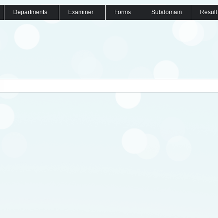
Departments
Examiner
Forms
Subdomain
Result