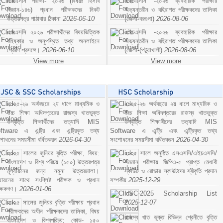
এসএসসি পরীক্ষা- ২০২৬ (বিষয়ঃ হিসাব
এইচএসসি -২০২৬ ব্যবহারিক পরীক্ষার
বিজ্ঞান-১৪৬) প্রধান পরীক্ষকদের নিকট
অভ্যন্তরীন ও বহিরাগত পরীক্ষকদের তালিকা
উত্তরপত্র পাঠাবার ঠিকানা
2026-06-10
(জেলা-বরগুনা)
2026-08-06
এসএসসি ২০২৬ পরীক্ষার্থীদের বিষয়ভিত্তিক
এইচএসসি -২০২৬ ব্যবহারিক পরীক্ষার
বহিষ্কার ও অনুপস্থিত তথ্য অনলাইনে
অভ্যন্তরীন ও বহিরাগত পরীক্ষকদের তালিকা
প্রেরণ প্রসঙ্গে।
2026-06-10
(জেলা-(পটুয়াখালী)
2026-08-06
View more
View more
২০২৫-২৬ অর্থবছরে ২য় ধাপে মাধ্যমিক ও
২০২৫-২৬ অর্থবছরে ২য় ধাপে মাধ্যমিক ও
উচ্চ শিক্ষা অধিদপ্তরের রাজস্ব খাতভুক্ত
উচ্চ শিক্ষা অধিদপ্তরের রাজস্ব খাতভুক্ত
উপবৃত্তি শিক্ষার্থীদের তত্যাদি MIS
উপবৃত্তি শিক্ষার্থীদের তত্যাদি MIS
ftware এ এন্ট্রি এবং এন্ট্রিকৃত তথ্য
Software এ এন্ট্রি এবং এন্ট্রিকৃত তথ্য
শোধনের সময়সীমা বর্ধিতকরন
2026-04-30
সংশোধনের সময়সীমা বর্ধিতকরন
2026-04-30
২০২৫ সালের জুনিয়র বৃত্তি পরীক্ষা, বিষয়:
২০২৫ সালে অনুষ্ঠিত এসএসসি/এইচএসসি/
বাংলাদেশ ও বিশ্ব পরিচয় (১৫০) উত্তরপত্র
সমমান পরীক্ষায় জিপিএ-৫ প্রাপ্ত মেধাবী
মূল্যায়নের জন্য নমুনা উত্তরমালা।
স্কাউট ও রোভার স্কাউটদের স্বীকৃতি প্রদান
ল্যায়নের সাথে সংশ্লিষ্ট পরীক্ষক ও প্রধান
সম্পর্কীয়
2025-12-29
ীক্ষকগণ।
2026-01-06
HSC-2025 Scholarship List
২০২৫ সালের জুনিয়র বৃত্তি পরীক্ষায় প্রধান
2025-12-07
পরীক্ষকদের অধীন পরীক্ষকদের তালিকা, বিষয়
রাজস্ব খাত ভুক্ত বিভিন্ন শ্রেনীতে বৃত্তি
বাংলাদেশ ও বিশ্বপরিচয়; কোড- ১৫০