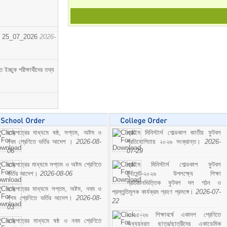
োর্ট। 25_07_2026
2026-
্ছুক পরীক্ষার্থীদের তথ্য
ছাড়পত্রের মাধ্যমে ষষ্ঠ, সপ্তম, অষ্টম ও
প্রাইম মিনিস্টার্স গোল্ডকাপ জাতীয় ফুটবল
নবম শ্রেণিতে ভর্তির আদেশ ।
2026-08-
প্রতিযোগিতায় ২০২৬ সংক্রান্ত।
2026-
06
07-29
ছাড়পত্রের মাধ্যমে সপ্তম ও অষ্টম শ্রেণিতে
প্রাইম মিনিস্টার্স গোল্ডকাপ ফুটবল
ভর্তির আদেশ।
2026-08-06
টুর্নামেন্ট-২০২৬ উপলক্ষ্যে শিক্ষা
প্রতিষ্ঠানভিত্তিক ফুটবল দল গঠন ও
ছাড়পত্রের মাধ্যমে সপ্তম, অষ্টম, নবম ও
প্রস্তুতিমূলক কার্যক্রম গ্রহণ প্রসঙ্গে।
2026-07-
দশম শ্রেণিতে ভর্তির আদেশ।
2026-08-
22
03
২০২৫-২৬ শিক্ষাবর্ষে একাদশ শ্রেণিতে
ছাড়পত্রের মাধ্যমে ষষ্ঠ ও নবম শ্রেণিতে
অধ্যয়নরত ছাত্র/ছাত্রীদের একাডেমিক