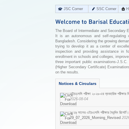
JSC Corner
SSC Corner
H
The Board of Intermediate and Secondary Edu
It is an autonomous and self-regulating 
Bangladesh. Considering the growing demand 
trying to develop it as a center of excell
inspection and providing assistance in f
enrollment in schools and colleges, improv
three important public examinations-J.S.C.
(Higher Secondary Certificate) Examinations
on the results.
Notices & Circulars
এইচএসসি পরীক্ষা ২০২৬-এর ব্যবহারিক পরীক্ষার বি
2026-08-04
২০২৬ সালের এইচএসসি পরীক্ষার দৈনন্দিন রিপোর্ট।
29_07_2026_Morning_Revised
202