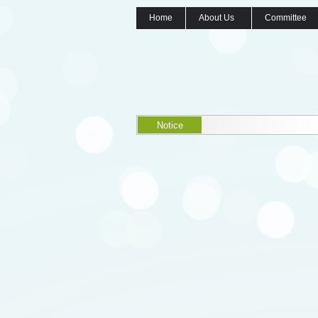
Home
About Us
Committee
Notice