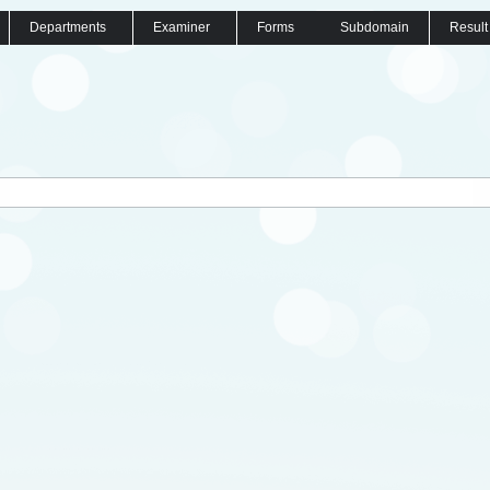
Departments
Examiner
Forms
Subdomain
Result