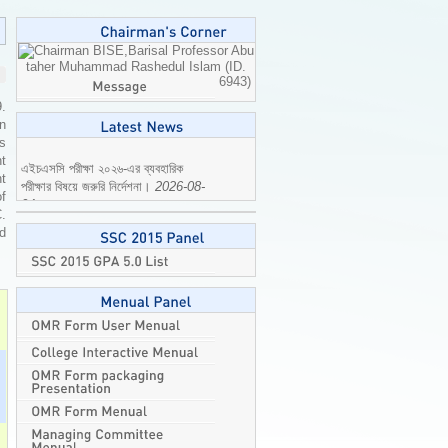
Professor Abu
taher Muhammad Rashedul Islam (ID.
6943)
9.
n
is
t
t
of
এইচএসসি পরীক্ষা ২০২৬-এর ব্যবহারিক
C.
পরীক্ষার বিষয়ে জরুরি নির্দেশনা।
2026-08-
ed
04