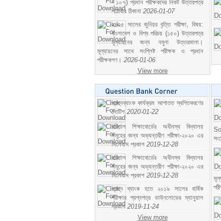
- ১০৭) প্রধান পরীক্ষকদের নিকট উত্তরপত্র
পাঠাবার ঠিকানা
2026-01-07
২০২৫ সালের জুনিয়র বৃত্তি পরীক্ষা, বিষয়:
বাংলাদেশ ও বিশ্ব পরিচয় (১৫০) উত্তরপত্র
মূল্যায়নের জন্য নমুনা উত্তরমালা।
মূল্যায়নের সাথে সংশ্লিষ্ট পরীক্ষক ও প্রধান
পরীক্ষকগণ।
2026-01-06
View more
প্রশ্নব্যাংক কার্যক্রম আপাতত স্থগিতকরণের
নোটিশ
2020-01-22
বরিশাল শিক্ষাবোর্ডের অধীনস্থ বিদ্যালয়
So
সমূহের জন্য অভ্যন্তরীণ পরীক্ষা-২০২০ এর
সং
সিলেবাস প্রকাশ
2019-12-28
বরিশাল শিক্ষাবোর্ডের অধীনস্থ বিদ্যালয়
সমূহের জন্য অভ্যন্তরীণ পরীক্ষা-২০২০ এর
সিলেবাস প্রকাশ
2019-12-28
মূ
পর
প্রশ্ন ব্যাংক হতে ২০১৯ সালের বার্ষিক
পরীক্ষার প্রশ্নপত্র ডাউনলোডের ম্যানুয়াল
প্রকাশ
2019-11-24
View more