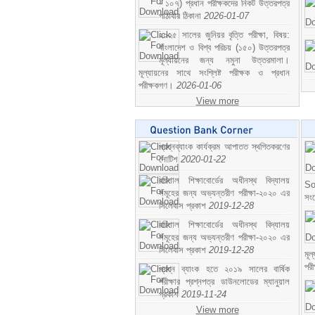
- ১০৭) প্রধান পরীক্ষকদের নিকট উত্তরপত্র
পাঠাবার ঠিকানা
2026-01-07
২০২৫ সালের জুনিয়র বৃত্তি পরীক্ষা, বিষয়:
বাংলাদেশ ও বিশ্ব পরিচয় (১৫০) উত্তরপত্র
মূল্যায়নের জন্য নমুনা উত্তরমালা।
মূল্যায়নের সাথে সংশ্লিষ্ট পরীক্ষক ও প্রধান
পরীক্ষকগণ।
2026-01-06
View more
প্রশ্নব্যাংক কার্যক্রম আপাতত স্থগিতকরণের
নোটিশ
2020-01-22
বরিশাল শিক্ষাবোর্ডের অধীনস্থ বিদ্যালয়
So
সমূহের জন্য অভ্যন্তরীণ পরীক্ষা-২০২০ এর
সং
সিলেবাস প্রকাশ
2019-12-28
বরিশাল শিক্ষাবোর্ডের অধীনস্থ বিদ্যালয়
সমূহের জন্য অভ্যন্তরীণ পরীক্ষা-২০২০ এর
সিলেবাস প্রকাশ
2019-12-28
মূ
পর
প্রশ্ন ব্যাংক হতে ২০১৯ সালের বার্ষিক
পরীক্ষার প্রশ্নপত্র ডাউনলোডের ম্যানুয়াল
প্রকাশ
2019-11-24
View more