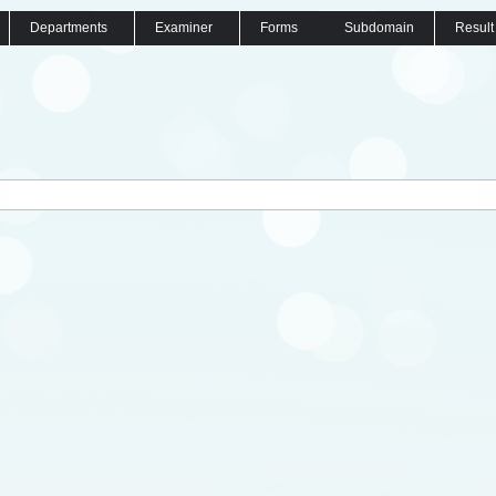
Departments
Examiner
Forms
Subdomain
Result