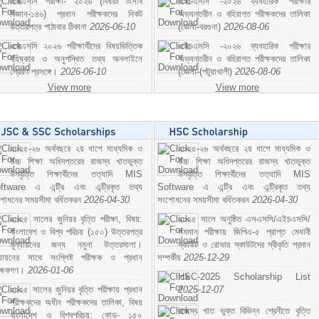
এসএসসি পরীক্ষা- ২০২৬ (বিষয়ঃ হিসাব
এইচএসসি -২০২৬ ব্যবহারিক পরীক্ষার
বিজ্ঞান-১৪৬) প্রধান পরীক্ষকদের নিকট
অভ্যন্তরীন ও বহিরাগত পরীক্ষকদের তালিকা
উত্তরপত্র পাঠাবার ঠিকানা
2026-06-10
(জেলা-বরগুনা)
2026-08-06
এসএসসি ২০২৬ পরীক্ষার্থীদের বিষয়ভিত্তিক
এইচএসসি -২০২৬ ব্যবহারিক পরীক্ষার
বহিষ্কার ও অনুপস্থিত তথ্য অনলাইনে
অভ্যন্তরীন ও বহিরাগত পরীক্ষকদের তালিকা
প্রেরণ প্রসঙ্গে।
2026-06-10
(জেলা-(পটুয়াখালী)
2026-08-06
View more
View more
২০২৫-২৬ অর্থবছরে ২য় ধাপে মাধ্যমিক ও
২০২৫-২৬ অর্থবছরে ২য় ধাপে মাধ্যমিক ও
উচ্চ শিক্ষা অধিদপ্তরের রাজস্ব খাতভুক্ত
উচ্চ শিক্ষা অধিদপ্তরের রাজস্ব খাতভুক্ত
উপবৃত্তি শিক্ষার্থীদের তত্যাদি MIS
উপবৃত্তি শিক্ষার্থীদের তত্যাদি MIS
ftware এ এন্ট্রি এবং এন্ট্রিকৃত তথ্য
Software এ এন্ট্রি এবং এন্ট্রিকৃত তথ্য
শোধনের সময়সীমা বর্ধিতকরন
2026-04-30
সংশোধনের সময়সীমা বর্ধিতকরন
2026-04-30
২০২৫ সালের জুনিয়র বৃত্তি পরীক্ষা, বিষয়:
২০২৫ সালে অনুষ্ঠিত এসএসসি/এইচএসসি/
বাংলাদেশ ও বিশ্ব পরিচয় (১৫০) উত্তরপত্র
সমমান পরীক্ষায় জিপিএ-৫ প্রাপ্ত মেধাবী
মূল্যায়নের জন্য নমুনা উত্তরমালা।
স্কাউট ও রোভার স্কাউটদের স্বীকৃতি প্রদান
ল্যায়নের সাথে সংশ্লিষ্ট পরীক্ষক ও প্রধান
সম্পর্কীয়
2025-12-29
ীক্ষকগণ।
2026-01-06
HSC-2025 Scholarship List
২০২৫ সালের জুনিয়র বৃত্তি পরীক্ষায় প্রধান
2025-12-07
পরীক্ষকদের অধীন পরীক্ষকদের তালিকা, বিষয়
রাজস্ব খাত ভুক্ত বিভিন্ন শ্রেনীতে বৃত্তি
বাংলাদেশ ও বিশ্বপরিচয়; কোড- ১৫০