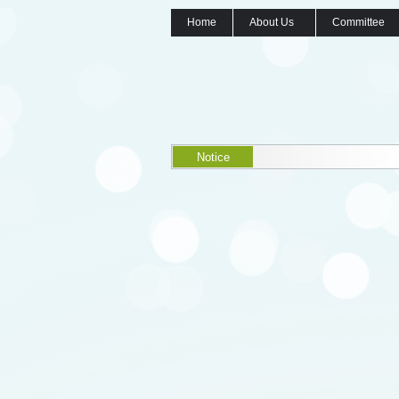
Home
About Us
Committee
Notice