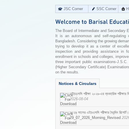
JSC Corner
SSC Corner
H
The Board of Intermediate and Secondary Edu
It is an autonomous and self-regulating 
Bangladesh. Considering the growing demand 
trying to develop it as a center of excell
inspection and providing assistance in f
enrollment in schools and colleges, improv
three important public examinations-J.S.C.
(Higher Secondary Certificate) Examinations
on the results.
Notices & Circulars
এইচএসসি পরীক্ষা ২০২৬-এর ব্যবহারিক পরীক্ষার বি
2026-08-04
২০২৬ সালের এইচএসসি পরীক্ষার দৈনন্দিন রিপোর্ট।
29_07_2026_Morning_Revised
202