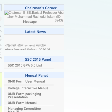
Professor Abu
taher Muhammad Rashedul Islam (ID.
6943)
9.
n
is
t
এইচএসসি পরীক্ষা ২০২৬-এর ব্যবহারিক
t
পরীক্ষার বিষয়ে জরুরি নির্দেশনা।
2026-08-
of
04
C.
ed