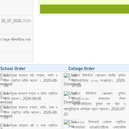
োর্ট। 25_07_2026
2026-
্ছুক পরীক্ষার্থীদের তথ্য
ছাড়পত্রের মাধ্যমে ষষ্ঠ, সপ্তম, অষ্টম ও
প্রাইম মিনিস্টার্স গোল্ডকাপ জাতীয় ফুটবল
নবম শ্রেণিতে ভর্তির আদেশ ।
2026-08-
প্রতিযোগিতায় ২০২৬ সংক্রান্ত।
2026-
06
07-29
ছাড়পত্রের মাধ্যমে সপ্তম ও অষ্টম শ্রেণিতে
প্রাইম মিনিস্টার্স গোল্ডকাপ ফুটবল
ভর্তির আদেশ।
2026-08-06
টুর্নামেন্ট-২০২৬ উপলক্ষ্যে শিক্ষা
প্রতিষ্ঠানভিত্তিক ফুটবল দল গঠন ও
ছাড়পত্রের মাধ্যমে সপ্তম, অষ্টম, নবম ও
প্রস্তুতিমূলক কার্যক্রম গ্রহণ প্রসঙ্গে।
2026-07-
দশম শ্রেণিতে ভর্তির আদেশ।
2026-08-
22
03
২০২৫-২৬ শিক্ষাবর্ষে একাদশ শ্রেণিতে
ছাড়পত্রের মাধ্যমে ষষ্ঠ ও নবম শ্রেণিতে
অধ্যয়নরত ছাত্র/ছাত্রীদের একাডেমিক