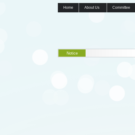
Home
About Us
Committee
Notice