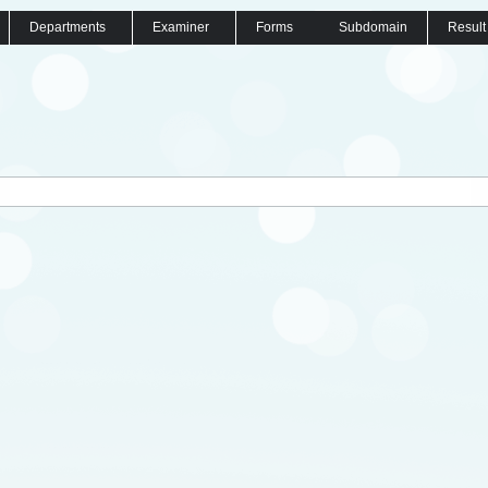
Departments
Examiner
Forms
Subdomain
Result