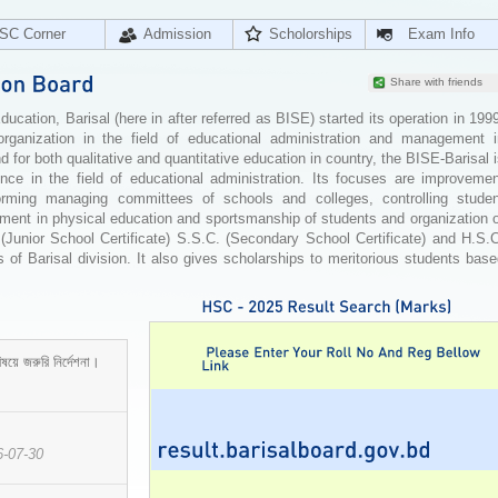
SC Corner
Admission
Scholorships
Exam Info
Share with friends
cation, Barisal (here in after referred as BISE) started its operation in 199
organization in the field of educational administration and management i
for both qualitative and quantitative education in country, the BISE-Barisal 
ence in the field of educational administration. Its focuses are improvemen
orming managing committees of schools and colleges, controlling studen
ement in physical education and sportsmanship of students and organization 
 (Junior School Certificate) S.S.C. (Secondary School Certificate) and H.S.
 of Barisal division. It also gives scholarships to meritorious students bas
ষয়ে জরুরি নির্দেশনা।
6-07-30