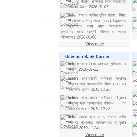
- ১০৭) প্রধান পরীক্ষকদের নিকট উত্তরপত্র
পাঠাবার ঠিকানা
2026-01-07
২০২৫ সালের জুনিয়র বৃত্তি পরীক্ষা, বিষয়:
বাংলাদেশ ও বিশ্ব পরিচয় (১৫০) উত্তরপত্র
মূল্যায়নের জন্য নমুনা উত্তরমালা।
মূল্যায়নের সাথে সংশ্লিষ্ট পরীক্ষক ও প্রধান
পরীক্ষকগণ।
2026-01-06
View more
প্রশ্নব্যাংক কার্যক্রম আপাতত স্থগিতকরণের
নোটিশ
2020-01-22
বরিশাল শিক্ষাবোর্ডের অধীনস্থ বিদ্যালয়
So
সমূহের জন্য অভ্যন্তরীণ পরীক্ষা-২০২০ এর
সং
সিলেবাস প্রকাশ
2019-12-28
বরিশাল শিক্ষাবোর্ডের অধীনস্থ বিদ্যালয়
সমূহের জন্য অভ্যন্তরীণ পরীক্ষা-২০২০ এর
সিলেবাস প্রকাশ
2019-12-28
মূ
পর
প্রশ্ন ব্যাংক হতে ২০১৯ সালের বার্ষিক
পরীক্ষার প্রশ্নপত্র ডাউনলোডের ম্যানুয়াল
প্রকাশ
2019-11-24
View more