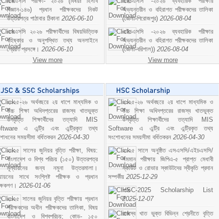
এসএসসি পরীক্ষা- ২০২৬ (বিষয়ঃ হিসাব
এইচএসসি -২০২৬ ব্যবহারিক পরীক্ষার
বিজ্ঞান-১৪৬) প্রধান পরীক্ষকদের নিকট
অভ্যন্তরীন ও বহিরাগত পরীক্ষকদের তালিকা
উত্তরপত্র পাঠাবার ঠিকানা
2026-06-10
(জেলা-পিরোজপুর)
2026-08-04
এসএসসি ২০২৬ পরীক্ষার্থীদের বিষয়ভিত্তিক
এইচএসসি -২০২৬ ব্যবহারিক পরীক্ষার
বহিষ্কার ও অনুপস্থিত তথ্য অনলাইনে
অভ্যন্তরীন ও বহিরাগত পরীক্ষকদের তালিকা
প্রেরণ প্রসঙ্গে।
2026-06-10
(জেলা-বরিশাল))
2026-08-04
View more
View more
২০২৫-২৬ অর্থবছরে ২য় ধাপে মাধ্যমিক ও
২০২৫-২৬ অর্থবছরে ২য় ধাপে মাধ্যমিক ও
উচ্চ শিক্ষা অধিদপ্তরের রাজস্ব খাতভুক্ত
উচ্চ শিক্ষা অধিদপ্তরের রাজস্ব খাতভুক্ত
উপবৃত্তি শিক্ষার্থীদের তত্যাদি MIS
উপবৃত্তি শিক্ষার্থীদের তত্যাদি MIS
ftware এ এন্ট্রি এবং এন্ট্রিকৃত তথ্য
Software এ এন্ট্রি এবং এন্ট্রিকৃত তথ্য
শোধনের সময়সীমা বর্ধিতকরন
2026-04-30
সংশোধনের সময়সীমা বর্ধিতকরন
2026-04-30
২০২৫ সালের জুনিয়র বৃত্তি পরীক্ষা, বিষয়:
২০২৫ সালে অনুষ্ঠিত এসএসসি/এইচএসসি/
বাংলাদেশ ও বিশ্ব পরিচয় (১৫০) উত্তরপত্র
সমমান পরীক্ষায় জিপিএ-৫ প্রাপ্ত মেধাবী
মূল্যায়নের জন্য নমুনা উত্তরমালা।
স্কাউট ও রোভার স্কাউটদের স্বীকৃতি প্রদান
ল্যায়নের সাথে সংশ্লিষ্ট পরীক্ষক ও প্রধান
সম্পর্কীয়
2025-12-29
ীক্ষকগণ।
2026-01-06
HSC-2025 Scholarship List
২০২৫ সালের জুনিয়র বৃত্তি পরীক্ষায় প্রধান
2025-12-07
পরীক্ষকদের অধীন পরীক্ষকদের তালিকা, বিষয়
রাজস্ব খাত ভুক্ত বিভিন্ন শ্রেনীতে বৃত্তি
বাংলাদেশ ও বিশ্বপরিচয়; কোড- ১৫০