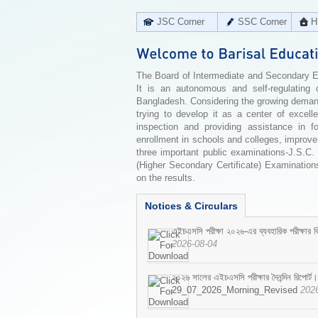
JSC Corner
SSC Corner
H
The Board of Intermediate and Secondary Edu
It is an autonomous and self-regulating 
Bangladesh. Considering the growing demand 
trying to develop it as a center of excell
inspection and providing assistance in f
enrollment in schools and colleges, improv
three important public examinations-J.S.C.
(Higher Secondary Certificate) Examinations
on the results.
Notices & Circulars
এইচএসসি পরীক্ষা ২০২৬-এর ব্যবহারিক পরীক্ষার বি
2026-08-04
২০২৬ সালের এইচএসসি পরীক্ষার দৈনন্দিন রিপোর্ট।
29_07_2026_Morning_Revised
202