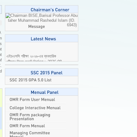
Professor Abu
taher Muhammad Rashedul Islam (ID.
6943)
9.
n
is
t
এইচএসসি পরীক্ষা ২০২৬-এর ব্যবহারিক
t
পরীক্ষার বিষয়ে জরুরি নির্দেশনা।
2026-08-
of
04
C.
ed