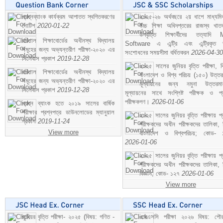
প্রশ্নব্যাংক কার্যক্রম আপাতত স্থগিতকরণের
২০২৫-২৬ অর্থবছরে ২য় ধাপে মাধ্যম
নোটিশ
2020-01-22
উচ্চ শিক্ষা অধিদপ্তরের রাজস্ব খাতভ
উপবৃত্তি শিক্ষার্থীদের তত্যাদি
বরিশাল শিক্ষাবোর্ডের অধীনস্থ বিদ্যালয়
Software এ এন্ট্রি এবং এন্ট্রিকৃত 
সমূহের জন্য অভ্যন্তরীণ পরীক্ষা-২০২০ এর
সংশোধনের সময়সীমা বর্ধিতকরন
2026-04-30
সিলেবাস প্রকাশ
2019-12-28
২০২৫ সালের জুনিয়র বৃত্তি পরীক্ষা, ব
বরিশাল শিক্ষাবোর্ডের অধীনস্থ বিদ্যালয়
বাংলাদেশ ও বিশ্ব পরিচয় (১৫০) উত্তর
সমূহের জন্য অভ্যন্তরীণ পরীক্ষা-২০২০ এর
মূল্যায়নের জন্য নমুনা উত্তরম
সিলেবাস প্রকাশ
2019-12-28
মূল্যায়নের সাথে সংশ্লিষ্ট পরীক্ষক ও প্
পরীক্ষকগণ।
2026-01-06
প্রশ্ন ব্যাংক হতে ২০১৯ সালের বার্ষিক
পরীক্ষার প্রশ্নপত্র ডাউনলোডের ম্যানুয়াল
২০২৫ সালের জুনিয়র বৃত্তি পরীক্ষায় প্
প্রকাশ
2019-11-24
পরীক্ষকদের অধীন পরীক্ষকদের তালিকা, 
View more
বাংলাদেশ ও বিশ্বপরিচয়; কোড- 
2026-01-06
২০২৫ সালের জুনিয়র বৃত্তি পরীক্ষায় প্
পরীক্ষকদের অধীন পরীক্ষকদের তালিকা, 
বিজ্ঞান; কোড- ১২৭
2026-01-06
View more
জুনিয়র বৃত্তি পরীক্ষা- ২০২৫ (বিষয়: গণিত -
এসএসসি পরীক্ষা ২০২৬ বিষয়: পৌর