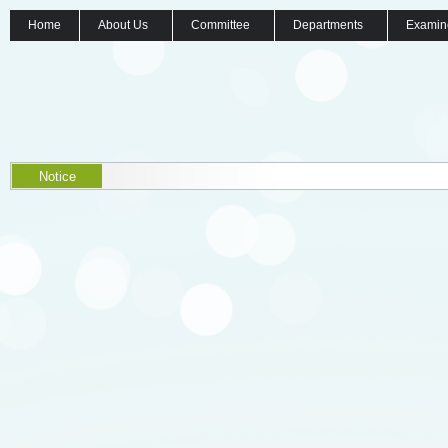
Home
About Us
Committee
Departments
Examin
Notice