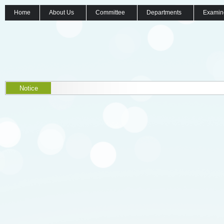
Home
About Us
Committee
Departments
Examin
Notice