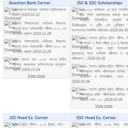
প্রশ্নব্যাংক কার্যক্রম আপাতত স্থগিতকরণের
২০২৫-২৬ অর্থবছরে ২য় ধাপে মাধ্যম
নোটিশ
2020-01-22
উচ্চ শিক্ষা অধিদপ্তরের রাজস্ব খাতভ
উপবৃত্তি শিক্ষার্থীদের তত্যাদি
বরিশাল শিক্ষাবোর্ডের অধীনস্থ বিদ্যালয়
Software এ এন্ট্রি এবং এন্ট্রিকৃত 
সমূহের জন্য অভ্যন্তরীণ পরীক্ষা-২০২০ এর
সংশোধনের সময়সীমা বর্ধিতকরন
2026-04-30
সিলেবাস প্রকাশ
2019-12-28
২০২৫ সালের জুনিয়র বৃত্তি পরীক্ষা, ব
বরিশাল শিক্ষাবোর্ডের অধীনস্থ বিদ্যালয়
বাংলাদেশ ও বিশ্ব পরিচয় (১৫০) উত্তর
সমূহের জন্য অভ্যন্তরীণ পরীক্ষা-২০২০ এর
মূল্যায়নের জন্য নমুনা উত্তরম
সিলেবাস প্রকাশ
2019-12-28
মূল্যায়নের সাথে সংশ্লিষ্ট পরীক্ষক ও প্
পরীক্ষকগণ।
2026-01-06
প্রশ্ন ব্যাংক হতে ২০১৯ সালের বার্ষিক
পরীক্ষার প্রশ্নপত্র ডাউনলোডের ম্যানুয়াল
২০২৫ সালের জুনিয়র বৃত্তি পরীক্ষায় প্
প্রকাশ
2019-11-24
পরীক্ষকদের অধীন পরীক্ষকদের তালিকা, 
View more
বাংলাদেশ ও বিশ্বপরিচয়; কোড- 
2026-01-06
২০২৫ সালের জুনিয়র বৃত্তি পরীক্ষায় প্
পরীক্ষকদের অধীন পরীক্ষকদের তালিকা, 
বিজ্ঞান; কোড- ১২৭
2026-01-06
View more
জুনিয়র বৃত্তি পরীক্ষা- ২০২৫ (বিষয়: গণিত -
এসএসসি পরীক্ষা ২০২৬ বিষয়: পৌর