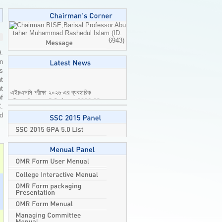
Professor Abu
taher Muhammad Rashedul Islam (ID.
6943)
9.
n
is
t
এইচএসসি পরীক্ষা ২০২৬-এর ব্যবহারিক
t
পরীক্ষার বিষয়ে জরুরি নির্দেশনা।
2026-08-
of
04
C.
ed