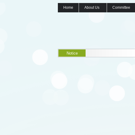
Home
About Us
Committee
Notice