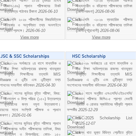
এসএসসি পরীক্ষা- ২০২৬ (বিষয়ঃ হিসাব
এইচএসসি -২০২৬ ব্যবহারিক পরীক্ষার
বিজ্ঞান-১৪৬) প্রধান পরীক্ষকদের নিকট
অভ্যন্তরীন ও বহিরাগত পরীক্ষকদের তালিকা
উত্তরপত্র পাঠাবার ঠিকানা
2026-06-10
(জেলা-বরগুনা)
2026-08-06
এসএসসি ২০২৬ পরীক্ষার্থীদের বিষয়ভিত্তিক
এইচএসসি -২০২৬ ব্যবহারিক পরীক্ষার
বহিষ্কার ও অনুপস্থিত তথ্য অনলাইনে
অভ্যন্তরীন ও বহিরাগত পরীক্ষকদের তালিকা
প্রেরণ প্রসঙ্গে।
2026-06-10
(জেলা-(পটুয়াখালী)
2026-08-06
View more
View more
২০২৫-২৬ অর্থবছরে ২য় ধাপে মাধ্যমিক ও
২০২৫-২৬ অর্থবছরে ২য় ধাপে মাধ্যমিক ও
উচ্চ শিক্ষা অধিদপ্তরের রাজস্ব খাতভুক্ত
উচ্চ শিক্ষা অধিদপ্তরের রাজস্ব খাতভুক্ত
উপবৃত্তি শিক্ষার্থীদের তত্যাদি MIS
উপবৃত্তি শিক্ষার্থীদের তত্যাদি MIS
ftware এ এন্ট্রি এবং এন্ট্রিকৃত তথ্য
Software এ এন্ট্রি এবং এন্ট্রিকৃত তথ্য
শোধনের সময়সীমা বর্ধিতকরন
2026-04-30
সংশোধনের সময়সীমা বর্ধিতকরন
2026-04-30
২০২৫ সালের জুনিয়র বৃত্তি পরীক্ষা, বিষয়:
২০২৫ সালে অনুষ্ঠিত এসএসসি/এইচএসসি/
বাংলাদেশ ও বিশ্ব পরিচয় (১৫০) উত্তরপত্র
সমমান পরীক্ষায় জিপিএ-৫ প্রাপ্ত মেধাবী
মূল্যায়নের জন্য নমুনা উত্তরমালা।
স্কাউট ও রোভার স্কাউটদের স্বীকৃতি প্রদান
ল্যায়নের সাথে সংশ্লিষ্ট পরীক্ষক ও প্রধান
সম্পর্কীয়
2025-12-29
ীক্ষকগণ।
2026-01-06
HSC-2025 Scholarship List
২০২৫ সালের জুনিয়র বৃত্তি পরীক্ষায় প্রধান
2025-12-07
পরীক্ষকদের অধীন পরীক্ষকদের তালিকা, বিষয়
রাজস্ব খাত ভুক্ত বিভিন্ন শ্রেনীতে বৃত্তি
বাংলাদেশ ও বিশ্বপরিচয়; কোড- ১৫০