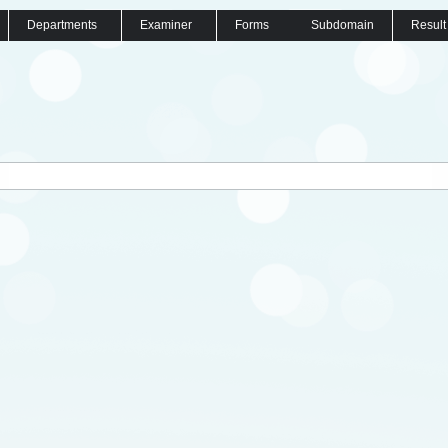
Departments
Examiner
Forms
Subdomain
Result