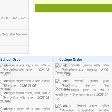
োর্ট। 25_07_2026
2026-
্ছুক পরীক্ষার্থীদের তথ্য
ছাড়পত্রের মাধ্যমে ষষ্ঠ, সপ্তম, অষ্টম ও
প্রাইম মিনিস্টার্স গোল্ডকাপ জাতীয় ফুটবল
নবম শ্রেণিতে ভর্তির আদেশ ।
2026-08-
প্রতিযোগিতায় ২০২৬ সংক্রান্ত।
2026-
06
07-29
ছাড়পত্রের মাধ্যমে সপ্তম ও অষ্টম শ্রেণিতে
প্রাইম মিনিস্টার্স গোল্ডকাপ ফুটবল
ভর্তির আদেশ।
2026-08-06
টুর্নামেন্ট-২০২৬ উপলক্ষ্যে শিক্ষা
প্রতিষ্ঠানভিত্তিক ফুটবল দল গঠন ও
ছাড়পত্রের মাধ্যমে সপ্তম, অষ্টম, নবম ও
প্রস্তুতিমূলক কার্যক্রম গ্রহণ প্রসঙ্গে।
2026-07-
দশম শ্রেণিতে ভর্তির আদেশ।
2026-08-
22
03
২০২৫-২৬ শিক্ষাবর্ষে একাদশ শ্রেণিতে
ছাড়পত্রের মাধ্যমে ষষ্ঠ ও নবম শ্রেণিতে
অধ্যয়নরত ছাত্র/ছাত্রীদের একাডেমিক