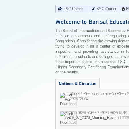
JSC Corner
SSC Corner
H
The Board of Intermediate and Secondary Edu
It is an autonomous and self-regulating 
Bangladesh. Considering the growing demand 
trying to develop it as a center of excell
inspection and providing assistance in f
enrollment in schools and colleges, improv
three important public examinations-J.S.C.
(Higher Secondary Certificate) Examinations
on the results.
Notices & Circulars
এইচএসসি পরীক্ষা ২০২৬-এর ব্যবহারিক পরীক্ষার বি
2026-08-04
২০২৬ সালের এইচএসসি পরীক্ষার দৈনন্দিন রিপোর্ট।
29_07_2026_Morning_Revised
202