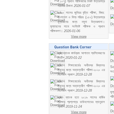
- ১০৭) প্রধান পরীক্ষকদের নিকট উত্তরপত্র
পাঠাবার ঠিকানা
2026-01-07
২০২৫ সালের জুনিয়র বৃত্তি পরীক্ষা, বিষয়:
বাংলাদেশ ও বিশ্ব পরিচয় (১৫০) উত্তরপত্র
মূল্যায়নের জন্য নমুনা উত্তরমালা।
মূল্যায়নের সাথে সংশ্লিষ্ট পরীক্ষক ও প্রধান
পরীক্ষকগণ।
2026-01-06
View more
প্রশ্নব্যাংক কার্যক্রম আপাতত স্থগিতকরণের
নোটিশ
2020-01-22
বরিশাল শিক্ষাবোর্ডের অধীনস্থ বিদ্যালয়
So
সমূহের জন্য অভ্যন্তরীণ পরীক্ষা-২০২০ এর
সং
সিলেবাস প্রকাশ
2019-12-28
বরিশাল শিক্ষাবোর্ডের অধীনস্থ বিদ্যালয়
সমূহের জন্য অভ্যন্তরীণ পরীক্ষা-২০২০ এর
সিলেবাস প্রকাশ
2019-12-28
মূ
পর
প্রশ্ন ব্যাংক হতে ২০১৯ সালের বার্ষিক
পরীক্ষার প্রশ্নপত্র ডাউনলোডের ম্যানুয়াল
প্রকাশ
2019-11-24
View more