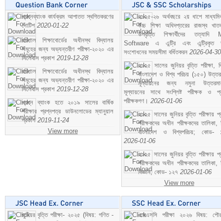
প্রশ্নব্যাংক কার্যক্রম আপাতত স্থগিতকরণের
২০২৫-২৬ অর্থবছরে ২য় ধাপে মাধ্যম
নোটিশ
2020-01-22
উচ্চ শিক্ষা অধিদপ্তরের রাজস্ব খাতভ
উপবৃত্তি শিক্ষার্থীদের তত্যাদি
বরিশাল শিক্ষাবোর্ডের অধীনস্থ বিদ্যালয়
Software এ এন্ট্রি এবং এন্ট্রিকৃত 
সমূহের জন্য অভ্যন্তরীণ পরীক্ষা-২০২০ এর
সংশোধনের সময়সীমা বর্ধিতকরন
2026-04-30
সিলেবাস প্রকাশ
2019-12-28
২০২৫ সালের জুনিয়র বৃত্তি পরীক্ষা, ব
বরিশাল শিক্ষাবোর্ডের অধীনস্থ বিদ্যালয়
বাংলাদেশ ও বিশ্ব পরিচয় (১৫০) উত্তর
সমূহের জন্য অভ্যন্তরীণ পরীক্ষা-২০২০ এর
মূল্যায়নের জন্য নমুনা উত্তরম
সিলেবাস প্রকাশ
2019-12-28
মূল্যায়নের সাথে সংশ্লিষ্ট পরীক্ষক ও প্
পরীক্ষকগণ।
2026-01-06
প্রশ্ন ব্যাংক হতে ২০১৯ সালের বার্ষিক
পরীক্ষার প্রশ্নপত্র ডাউনলোডের ম্যানুয়াল
২০২৫ সালের জুনিয়র বৃত্তি পরীক্ষায় প্
প্রকাশ
2019-11-24
পরীক্ষকদের অধীন পরীক্ষকদের তালিকা, 
View more
বাংলাদেশ ও বিশ্বপরিচয়; কোড- 
2026-01-06
২০২৫ সালের জুনিয়র বৃত্তি পরীক্ষায় প্
পরীক্ষকদের অধীন পরীক্ষকদের তালিকা, 
বিজ্ঞান; কোড- ১২৭
2026-01-06
View more
জুনিয়র বৃত্তি পরীক্ষা- ২০২৫ (বিষয়: গণিত -
এসএসসি পরীক্ষা ২০২৬ বিষয়: পৌর