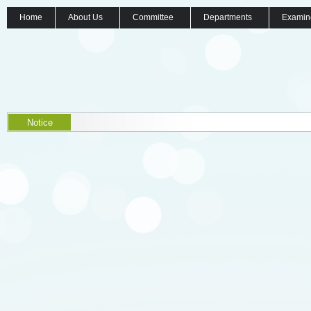
Home
About Us
Committee
Departments
Examin
Notice