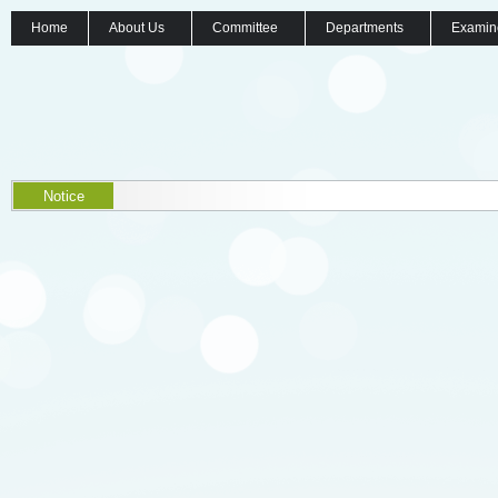
Home
About Us
Committee
Departments
Examin
Notice