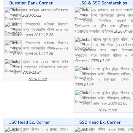
প্রশ্নব্যাংক কার্যক্রম আপাতত স্থগিতকরণের
২০২৫-২৬ অর্থবছরে ২য় ধাপে মাধ্যম
নোটিশ
2020-01-22
উচ্চ শিক্ষা অধিদপ্তরের রাজস্ব খাতভ
উপবৃত্তি শিক্ষার্থীদের তত্যাদি
বরিশাল শিক্ষাবোর্ডের অধীনস্থ বিদ্যালয়
Software এ এন্ট্রি এবং এন্ট্রিকৃত 
সমূহের জন্য অভ্যন্তরীণ পরীক্ষা-২০২০ এর
সংশোধনের সময়সীমা বর্ধিতকরন
2026-04-30
সিলেবাস প্রকাশ
2019-12-28
২০২৫ সালের জুনিয়র বৃত্তি পরীক্ষা, ব
বরিশাল শিক্ষাবোর্ডের অধীনস্থ বিদ্যালয়
বাংলাদেশ ও বিশ্ব পরিচয় (১৫০) উত্তর
সমূহের জন্য অভ্যন্তরীণ পরীক্ষা-২০২০ এর
মূল্যায়নের জন্য নমুনা উত্তরম
সিলেবাস প্রকাশ
2019-12-28
মূল্যায়নের সাথে সংশ্লিষ্ট পরীক্ষক ও প্
পরীক্ষকগণ।
2026-01-06
প্রশ্ন ব্যাংক হতে ২০১৯ সালের বার্ষিক
পরীক্ষার প্রশ্নপত্র ডাউনলোডের ম্যানুয়াল
২০২৫ সালের জুনিয়র বৃত্তি পরীক্ষায় প্
প্রকাশ
2019-11-24
পরীক্ষকদের অধীন পরীক্ষকদের তালিকা, 
View more
বাংলাদেশ ও বিশ্বপরিচয়; কোড- 
2026-01-06
২০২৫ সালের জুনিয়র বৃত্তি পরীক্ষায় প্
পরীক্ষকদের অধীন পরীক্ষকদের তালিকা, 
বিজ্ঞান; কোড- ১২৭
2026-01-06
View more
জুনিয়র বৃত্তি পরীক্ষা- ২০২৫ (বিষয়: গণিত -
এসএসসি পরীক্ষা ২০২৬ বিষয়: পৌর