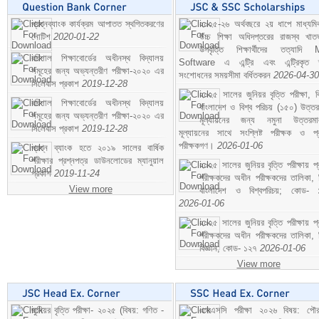
প্রশ্নব্যাংক কার্যক্রম আপাতত স্থগিতকরণের
২০২৫-২৬ অর্থবছরে ২য় ধাপে মাধ্যম
নোটিশ
2020-01-22
উচ্চ শিক্ষা অধিদপ্তরের রাজস্ব খাতভ
উপবৃত্তি শিক্ষার্থীদের তত্যাদি
বরিশাল শিক্ষাবোর্ডের অধীনস্থ বিদ্যালয়
Software এ এন্ট্রি এবং এন্ট্রিকৃত 
সমূহের জন্য অভ্যন্তরীণ পরীক্ষা-২০২০ এর
সংশোধনের সময়সীমা বর্ধিতকরন
2026-04-30
সিলেবাস প্রকাশ
2019-12-28
২০২৫ সালের জুনিয়র বৃত্তি পরীক্ষা, ব
বরিশাল শিক্ষাবোর্ডের অধীনস্থ বিদ্যালয়
বাংলাদেশ ও বিশ্ব পরিচয় (১৫০) উত্তর
সমূহের জন্য অভ্যন্তরীণ পরীক্ষা-২০২০ এর
মূল্যায়নের জন্য নমুনা উত্তরম
সিলেবাস প্রকাশ
2019-12-28
মূল্যায়নের সাথে সংশ্লিষ্ট পরীক্ষক ও প্
পরীক্ষকগণ।
2026-01-06
প্রশ্ন ব্যাংক হতে ২০১৯ সালের বার্ষিক
পরীক্ষার প্রশ্নপত্র ডাউনলোডের ম্যানুয়াল
২০২৫ সালের জুনিয়র বৃত্তি পরীক্ষায় প্
প্রকাশ
2019-11-24
পরীক্ষকদের অধীন পরীক্ষকদের তালিকা, 
View more
বাংলাদেশ ও বিশ্বপরিচয়; কোড- 
2026-01-06
২০২৫ সালের জুনিয়র বৃত্তি পরীক্ষায় প্
পরীক্ষকদের অধীন পরীক্ষকদের তালিকা, 
বিজ্ঞান; কোড- ১২৭
2026-01-06
View more
জুনিয়র বৃত্তি পরীক্ষা- ২০২৫ (বিষয়: গণিত -
এসএসসি পরীক্ষা ২০২৬ বিষয়: পৌর