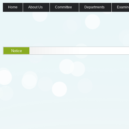
Home
About Us
Committee
Departments
Examin
Notice