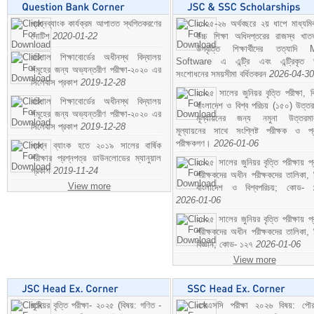
প্রশ্নব্যাংক কার্যক্রম আপাতত স্থগিতকরণের
২০২৫-২৬ অর্থবছরে ২য় ধাপে মাধ্যম
নোটিশ
2020-01-22
উচ্চ শিক্ষা অধিদপ্তরের রাজস্ব খাতভ
উপবৃত্তি শিক্ষার্থীদের তত্যাদি
বরিশাল শিক্ষাবোর্ডের অধীনস্থ বিদ্যালয়
Software এ এন্ট্রি এবং এন্ট্রিকৃত 
সমূহের জন্য অভ্যন্তরীণ পরীক্ষা-২০২০ এর
সংশোধনের সময়সীমা বর্ধিতকরন
2026-04-30
সিলেবাস প্রকাশ
2019-12-28
২০২৫ সালের জুনিয়র বৃত্তি পরীক্ষা, ব
বরিশাল শিক্ষাবোর্ডের অধীনস্থ বিদ্যালয়
বাংলাদেশ ও বিশ্ব পরিচয় (১৫০) উত্তর
সমূহের জন্য অভ্যন্তরীণ পরীক্ষা-২০২০ এর
মূল্যায়নের জন্য নমুনা উত্তরম
সিলেবাস প্রকাশ
2019-12-28
মূল্যায়নের সাথে সংশ্লিষ্ট পরীক্ষক ও প্
পরীক্ষকগণ।
2026-01-06
প্রশ্ন ব্যাংক হতে ২০১৯ সালের বার্ষিক
পরীক্ষার প্রশ্নপত্র ডাউনলোডের ম্যানুয়াল
২০২৫ সালের জুনিয়র বৃত্তি পরীক্ষায় প্
প্রকাশ
2019-11-24
পরীক্ষকদের অধীন পরীক্ষকদের তালিকা, 
View more
বাংলাদেশ ও বিশ্বপরিচয়; কোড- 
2026-01-06
২০২৫ সালের জুনিয়র বৃত্তি পরীক্ষায় প্
পরীক্ষকদের অধীন পরীক্ষকদের তালিকা, 
বিজ্ঞান; কোড- ১২৭
2026-01-06
View more
জুনিয়র বৃত্তি পরীক্ষা- ২০২৫ (বিষয়: গণিত -
এসএসসি পরীক্ষা ২০২৬ বিষয়: পৌর