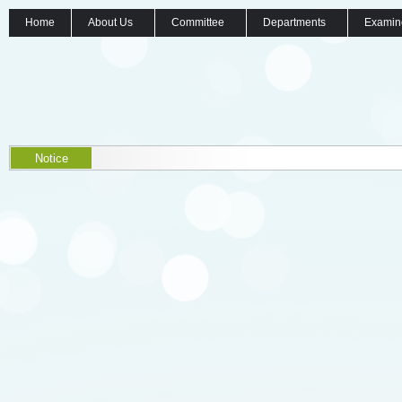
Home
About Us
Committee
Departments
Examin
Notice