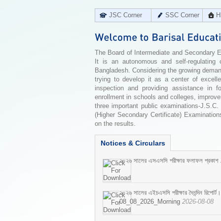
JSC Corner
SSC Corner
H
The Board of Intermediate and Secondary Edu
It is an autonomous and self-regulating 
Bangladesh. Considering the growing demand 
trying to develop it as a center of excell
inspection and providing assistance in f
enrollment in schools and colleges, improv
three important public examinations-J.S.C.
(Higher Secondary Certificate) Examinations
on the results.
Notices & Circulars
২০২৬ সালের এসএসসি পরীক্ষার ফলাফল প্রকাশ
২০২৬ সালের এইচএসসি পরীক্ষার দৈনন্দিন রিপোর্ট।
08_08_2026_Morning
2026-08-08