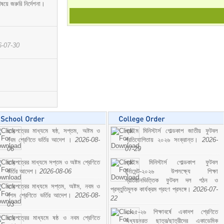
ষয়ে জরুরি নির্দেশনা।
6-07-30
ছাড়পত্রের মাধ্যমে ষষ্ঠ, সপ্তম, অষ্টম ও
প্রাইম মিনিস্টার্স গোল্ডকাপ জাতীয় ফুটবল
নবম শ্রেণিতে ভর্তির আদেশ ।
2026-08-
প্রতিযোগিতায় ২০২৬ সংক্রান্ত।
2026-
06
07-29
ছাড়পত্রের মাধ্যমে সপ্তম ও অষ্টম শ্রেণিতে
প্রাইম মিনিস্টার্স গোল্ডকাপ ফুটবল
ভর্তির আদেশ।
2026-08-06
টুর্নামেন্ট-২০২৬ উপলক্ষ্যে শিক্ষা
প্রতিষ্ঠানভিত্তিক ফুটবল দল গঠন ও
ছাড়পত্রের মাধ্যমে সপ্তম, অষ্টম, নবম ও
প্রস্তুতিমূলক কার্যক্রম গ্রহণ প্রসঙ্গে।
2026-07-
দশম শ্রেণিতে ভর্তির আদেশ।
2026-08-
22
03
২০২৫-২৬ শিক্ষাবর্ষে একাদশ শ্রেণিতে
ছাড়পত্রের মাধ্যমে ষষ্ঠ ও নবম শ্রেণিতে
অধ্যয়নরত ছাত্র/ছাত্রীদের একাডেমিক