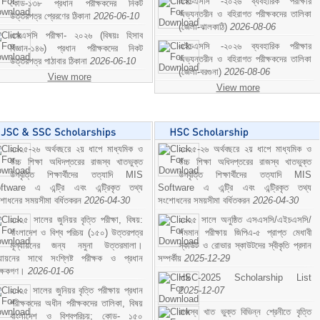
এইচএসসি -২০২৬ ব্যবহারিক পরীক্ষার
কোড-১৩৮ প্রধান পরীক্ষকদের নিকট
অভ্যন্তরীন ও বহিরাগত পরীক্ষকদের তালিকা
উত্তরপত্র প্রেরণের ঠিকানা
2026-06-10
(জেলা-ঝালকাঠি)
2026-08-06
এসএসসি পরীক্ষা- ২০২৬ (বিষয়ঃ হিসাব
এইচএসসি -২০২৬ ব্যবহারিক পরীক্ষার
বিজ্ঞান-১৪৬) প্রধান পরীক্ষকদের নিকট
অভ্যন্তরীন ও বহিরাগত পরীক্ষকদের তালিকা
উত্তরপত্র পাঠাবার ঠিকানা
2026-06-10
(জেলা-বরগুনা)
2026-08-06
View more
View more
২০২৫-২৬ অর্থবছরে ২য় ধাপে মাধ্যমিক ও
২০২৫-২৬ অর্থবছরে ২য় ধাপে মাধ্যমিক ও
উচ্চ শিক্ষা অধিদপ্তরের রাজস্ব খাতভুক্ত
উচ্চ শিক্ষা অধিদপ্তরের রাজস্ব খাতভুক্ত
উপবৃত্তি শিক্ষার্থীদের তত্যাদি MIS
উপবৃত্তি শিক্ষার্থীদের তত্যাদি MIS
ftware এ এন্ট্রি এবং এন্ট্রিকৃত তথ্য
Software এ এন্ট্রি এবং এন্ট্রিকৃত তথ্য
শোধনের সময়সীমা বর্ধিতকরন
2026-04-30
সংশোধনের সময়সীমা বর্ধিতকরন
2026-04-30
২০২৫ সালের জুনিয়র বৃত্তি পরীক্ষা, বিষয়:
২০২৫ সালে অনুষ্ঠিত এসএসসি/এইচএসসি/
বাংলাদেশ ও বিশ্ব পরিচয় (১৫০) উত্তরপত্র
সমমান পরীক্ষায় জিপিএ-৫ প্রাপ্ত মেধাবী
মূল্যায়নের জন্য নমুনা উত্তরমালা।
স্কাউট ও রোভার স্কাউটদের স্বীকৃতি প্রদান
ল্যায়নের সাথে সংশ্লিষ্ট পরীক্ষক ও প্রধান
সম্পর্কীয়
2025-12-29
ীক্ষকগণ।
2026-01-06
HSC-2025 Scholarship List
২০২৫ সালের জুনিয়র বৃত্তি পরীক্ষায় প্রধান
2025-12-07
পরীক্ষকদের অধীন পরীক্ষকদের তালিকা, বিষয়
রাজস্ব খাত ভুক্ত বিভিন্ন শ্রেনীতে বৃত্তি
বাংলাদেশ ও বিশ্বপরিচয়; কোড- ১৫০