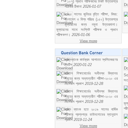
- ১০৭) প্রধান পরীক্ষকদের নিকট উত্তরপত্র
পাঠাবার ঠিকানা
2026-01-07
২০২৫ সালের জুনিয়র বৃত্তি পরীক্ষা, বিষয়:
বাংলাদেশ ও বিশ্ব পরিচয় (১৫০) উত্তরপত্র
মূল্যায়নের জন্য নমুনা উত্তরমালা।
মূল্যায়নের সাথে সংশ্লিষ্ট পরীক্ষক ও প্রধান
পরীক্ষকগণ।
2026-01-06
View more
প্রশ্নব্যাংক কার্যক্রম আপাতত স্থগিতকরণের
নোটিশ
2020-01-22
বরিশাল শিক্ষাবোর্ডের অধীনস্থ বিদ্যালয়
So
সমূহের জন্য অভ্যন্তরীণ পরীক্ষা-২০২০ এর
সং
সিলেবাস প্রকাশ
2019-12-28
বরিশাল শিক্ষাবোর্ডের অধীনস্থ বিদ্যালয়
সমূহের জন্য অভ্যন্তরীণ পরীক্ষা-২০২০ এর
সিলেবাস প্রকাশ
2019-12-28
মূ
পর
প্রশ্ন ব্যাংক হতে ২০১৯ সালের বার্ষিক
পরীক্ষার প্রশ্নপত্র ডাউনলোডের ম্যানুয়াল
প্রকাশ
2019-11-24
View more