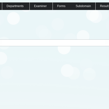
Departments
Examiner
Forms
Subdomain
Result