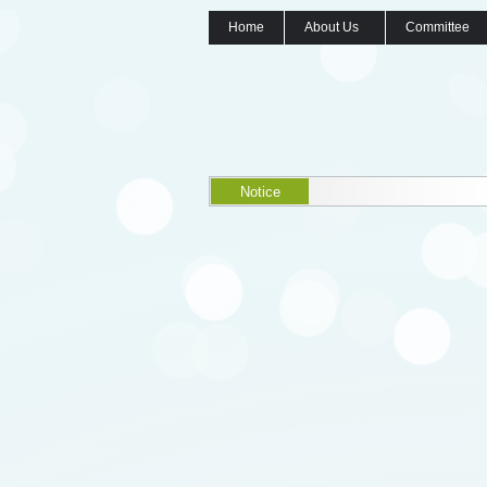
Home
About Us
Committee
Notice