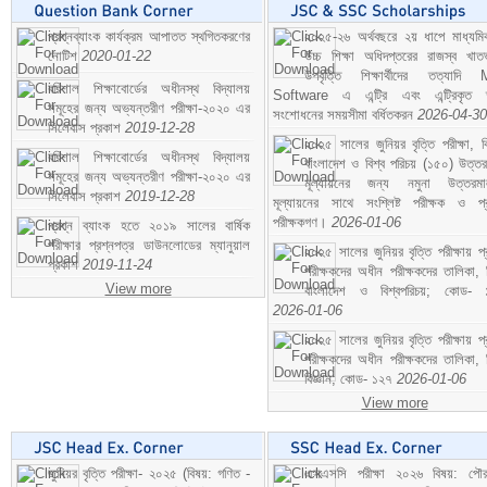
প্রশ্নব্যাংক কার্যক্রম আপাতত স্থগিতকরণের
২০২৫-২৬ অর্থবছরে ২য় ধাপে মাধ্যম
নোটিশ
2020-01-22
উচ্চ শিক্ষা অধিদপ্তরের রাজস্ব খাতভ
উপবৃত্তি শিক্ষার্থীদের তত্যাদি
বরিশাল শিক্ষাবোর্ডের অধীনস্থ বিদ্যালয়
Software এ এন্ট্রি এবং এন্ট্রিকৃত 
সমূহের জন্য অভ্যন্তরীণ পরীক্ষা-২০২০ এর
সংশোধনের সময়সীমা বর্ধিতকরন
2026-04-30
সিলেবাস প্রকাশ
2019-12-28
২০২৫ সালের জুনিয়র বৃত্তি পরীক্ষা, ব
বরিশাল শিক্ষাবোর্ডের অধীনস্থ বিদ্যালয়
বাংলাদেশ ও বিশ্ব পরিচয় (১৫০) উত্তর
সমূহের জন্য অভ্যন্তরীণ পরীক্ষা-২০২০ এর
মূল্যায়নের জন্য নমুনা উত্তরম
সিলেবাস প্রকাশ
2019-12-28
মূল্যায়নের সাথে সংশ্লিষ্ট পরীক্ষক ও প্
পরীক্ষকগণ।
2026-01-06
প্রশ্ন ব্যাংক হতে ২০১৯ সালের বার্ষিক
পরীক্ষার প্রশ্নপত্র ডাউনলোডের ম্যানুয়াল
২০২৫ সালের জুনিয়র বৃত্তি পরীক্ষায় প্
প্রকাশ
2019-11-24
পরীক্ষকদের অধীন পরীক্ষকদের তালিকা, 
View more
বাংলাদেশ ও বিশ্বপরিচয়; কোড- 
2026-01-06
২০২৫ সালের জুনিয়র বৃত্তি পরীক্ষায় প্
পরীক্ষকদের অধীন পরীক্ষকদের তালিকা, 
বিজ্ঞান; কোড- ১২৭
2026-01-06
View more
জুনিয়র বৃত্তি পরীক্ষা- ২০২৫ (বিষয়: গণিত -
এসএসসি পরীক্ষা ২০২৬ বিষয়: পৌর