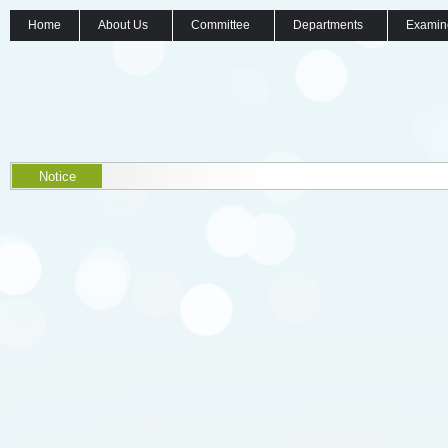
Home
About Us
Committee
Departments
Examin
Notice