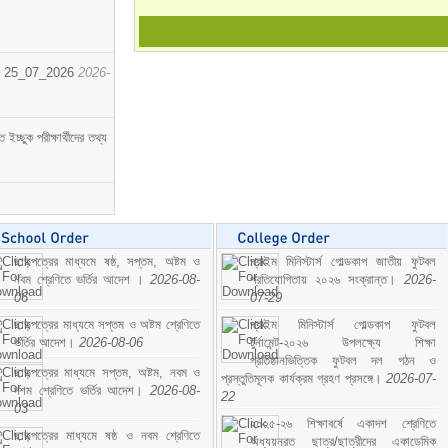
োর্ট। 25_07_2026
2026-
্ছুক পরীক্ষার্থীদের তথ্য
ছাড়পত্রের মাধ্যমে ষষ্ঠ, সপ্তম, অষ্টম ও
প্রাইম মিনিস্টার্স গোল্ডকাপ জাতীয় ফুটবল
নবম শ্রেণিতে ভর্তির আদেশ ।
2026-08-
প্রতিযোগিতায় ২০২৬ সংক্রান্ত।
2026-
06
07-29
ছাড়পত্রের মাধ্যমে সপ্তম ও অষ্টম শ্রেণিতে
প্রাইম মিনিস্টার্স গোল্ডকাপ ফুটবল
ভর্তির আদেশ।
2026-08-06
টুর্নামেন্ট-২০২৬ উপলক্ষ্যে শিক্ষা
প্রতিষ্ঠানভিত্তিক ফুটবল দল গঠন ও
ছাড়পত্রের মাধ্যমে সপ্তম, অষ্টম, নবম ও
প্রস্তুতিমূলক কার্যক্রম গ্রহণ প্রসঙ্গে।
2026-07-
দশম শ্রেণিতে ভর্তির আদেশ।
2026-08-
22
03
২০২৫-২৬ শিক্ষাবর্ষে একাদশ শ্রেণিতে
ছাড়পত্রের মাধ্যমে ষষ্ঠ ও নবম শ্রেণিতে
অধ্যয়নরত ছাত্র/ছাত্রীদের একাডেমিক