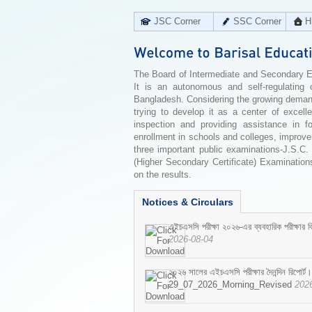
JSC Corner
SSC Corner
H
The Board of Intermediate and Secondary Edu
It is an autonomous and self-regulating 
Bangladesh. Considering the growing demand 
trying to develop it as a center of excell
inspection and providing assistance in f
enrollment in schools and colleges, improv
three important public examinations-J.S.C.
(Higher Secondary Certificate) Examinations
on the results.
Notices & Circulars
এইচএসসি পরীক্ষা ২০২৬-এর ব্যবহারিক পরীক্ষার বি
2026-08-04
২০২৬ সালের এইচএসসি পরীক্ষার দৈনন্দিন রিপোর্ট।
29_07_2026_Morning_Revised
202