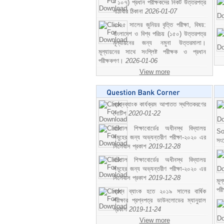
- ১০৭) প্রধান পরীক্ষকদের নিকট উত্তরপত্র
পাঠাবার ঠিকানা
2026-01-07
২০২৫ সালের জুনিয়র বৃত্তি পরীক্ষা, বিষয়:
বাংলাদেশ ও বিশ্ব পরিচয় (১৫০) উত্তরপত্র
মূল্যায়নের জন্য নমুনা উত্তরমালা।
মূল্যায়নের সাথে সংশ্লিষ্ট পরীক্ষক ও প্রধান
পরীক্ষকগণ।
2026-01-06
View more
প্রশ্নব্যাংক কার্যক্রম আপাতত স্থগিতকরণের
নোটিশ
2020-01-22
বরিশাল শিক্ষাবোর্ডের অধীনস্থ বিদ্যালয়
So
সমূহের জন্য অভ্যন্তরীণ পরীক্ষা-২০২০ এর
সং
সিলেবাস প্রকাশ
2019-12-28
বরিশাল শিক্ষাবোর্ডের অধীনস্থ বিদ্যালয়
সমূহের জন্য অভ্যন্তরীণ পরীক্ষা-২০২০ এর
সিলেবাস প্রকাশ
2019-12-28
মূ
পর
প্রশ্ন ব্যাংক হতে ২০১৯ সালের বার্ষিক
পরীক্ষার প্রশ্নপত্র ডাউনলোডের ম্যানুয়াল
প্রকাশ
2019-11-24
View more