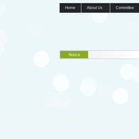
Home
About Us
Committee
Notice