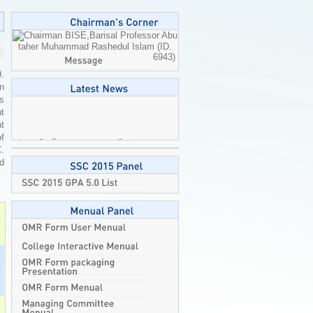
Professor Abu
taher Muhammad Rashedul Islam (ID.
6943)
9.
n
is
t
t
এইচএসসি পরীক্ষা ২০২৬-এর ব্যবহারিক
of
পরীক্ষার বিষয়ে জরুরি নির্দেশনা।
2026-08-
C.
04
ed