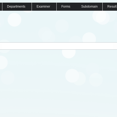
Departments
Examiner
Forms
Subdomain
Result