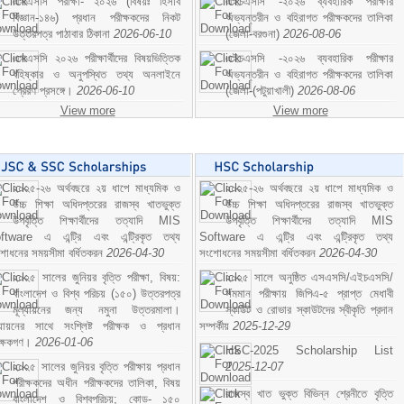
এসএসসি পরীক্ষা- ২০২৬ (বিষয়ঃ হিসাব
এইচএসসি -২০২৬ ব্যবহারিক পরীক্ষার
বিজ্ঞান-১৪৬) প্রধান পরীক্ষকদের নিকট
অভ্যন্তরীন ও বহিরাগত পরীক্ষকদের তালিকা
উত্তরপত্র পাঠাবার ঠিকানা
2026-06-10
(জেলা-বরগুনা)
2026-08-06
এসএসসি ২০২৬ পরীক্ষার্থীদের বিষয়ভিত্তিক
এইচএসসি -২০২৬ ব্যবহারিক পরীক্ষার
বহিষ্কার ও অনুপস্থিত তথ্য অনলাইনে
অভ্যন্তরীন ও বহিরাগত পরীক্ষকদের তালিকা
প্রেরণ প্রসঙ্গে।
2026-06-10
(জেলা-(পটুয়াখালী)
2026-08-06
View more
View more
২০২৫-২৬ অর্থবছরে ২য় ধাপে মাধ্যমিক ও
২০২৫-২৬ অর্থবছরে ২য় ধাপে মাধ্যমিক ও
উচ্চ শিক্ষা অধিদপ্তরের রাজস্ব খাতভুক্ত
উচ্চ শিক্ষা অধিদপ্তরের রাজস্ব খাতভুক্ত
উপবৃত্তি শিক্ষার্থীদের তত্যাদি MIS
উপবৃত্তি শিক্ষার্থীদের তত্যাদি MIS
ftware এ এন্ট্রি এবং এন্ট্রিকৃত তথ্য
Software এ এন্ট্রি এবং এন্ট্রিকৃত তথ্য
শোধনের সময়সীমা বর্ধিতকরন
2026-04-30
সংশোধনের সময়সীমা বর্ধিতকরন
2026-04-30
২০২৫ সালের জুনিয়র বৃত্তি পরীক্ষা, বিষয়:
২০২৫ সালে অনুষ্ঠিত এসএসসি/এইচএসসি/
বাংলাদেশ ও বিশ্ব পরিচয় (১৫০) উত্তরপত্র
সমমান পরীক্ষায় জিপিএ-৫ প্রাপ্ত মেধাবী
মূল্যায়নের জন্য নমুনা উত্তরমালা।
স্কাউট ও রোভার স্কাউটদের স্বীকৃতি প্রদান
ল্যায়নের সাথে সংশ্লিষ্ট পরীক্ষক ও প্রধান
সম্পর্কীয়
2025-12-29
ীক্ষকগণ।
2026-01-06
HSC-2025 Scholarship List
২০২৫ সালের জুনিয়র বৃত্তি পরীক্ষায় প্রধান
2025-12-07
পরীক্ষকদের অধীন পরীক্ষকদের তালিকা, বিষয়
রাজস্ব খাত ভুক্ত বিভিন্ন শ্রেনীতে বৃত্তি
বাংলাদেশ ও বিশ্বপরিচয়; কোড- ১৫০