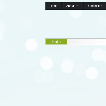
Home
About Us
Committee
Notice