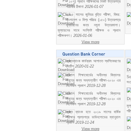
- ১০৭) প্রধান পরীক্ষকদের নিকট উত্তরপত্র
পাঠাবার ঠিকানা
2026-01-07
২০২৫ সালের জুনিয়র বৃত্তি পরীক্ষা, বিষয়:
বাংলাদেশ ও বিশ্ব পরিচয় (১৫০) উত্তরপত্র
মূল্যায়নের জন্য নমুনা উত্তরমালা।
মূল্যায়নের সাথে সংশ্লিষ্ট পরীক্ষক ও প্রধান
পরীক্ষকগণ।
2026-01-06
View more
প্রশ্নব্যাংক কার্যক্রম আপাতত স্থগিতকরণের
নোটিশ
2020-01-22
বরিশাল শিক্ষাবোর্ডের অধীনস্থ বিদ্যালয়
So
সমূহের জন্য অভ্যন্তরীণ পরীক্ষা-২০২০ এর
সং
সিলেবাস প্রকাশ
2019-12-28
বরিশাল শিক্ষাবোর্ডের অধীনস্থ বিদ্যালয়
সমূহের জন্য অভ্যন্তরীণ পরীক্ষা-২০২০ এর
সিলেবাস প্রকাশ
2019-12-28
মূ
পর
প্রশ্ন ব্যাংক হতে ২০১৯ সালের বার্ষিক
পরীক্ষার প্রশ্নপত্র ডাউনলোডের ম্যানুয়াল
প্রকাশ
2019-11-24
View more