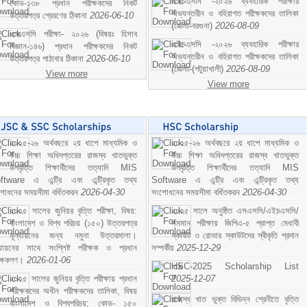
এইচএসসি -২০২৬ ব্যবহারিক পরীক্ষার
কোড-১৩৮ প্রধান পরীক্ষকদের নিকট
অভ্যন্তরীন ও বহিরাগত পরীক্ষকদের তালিকা
উত্তরপত্র প্রেরণের ঠিকানা
2026-06-10
(জেলা-বরগুনা)
2026-08-09
এসএসসি পরীক্ষা- ২০২৬ (বিষয়ঃ হিসাব
এইচএসসি -২০২৬ ব্যবহারিক পরীক্ষার
বিজ্ঞান-১৪৬) প্রধান পরীক্ষকদের নিকট
অভ্যন্তরীন ও বহিরাগত পরীক্ষকদের তালিকা
উত্তরপত্র পাঠাবার ঠিকানা
2026-06-10
(জেলা-(পটুয়াখালী)
2026-08-09
View more
View more
২০২৫-২৬ অর্থবছরে ২য় ধাপে মাধ্যমিক ও
২০২৫-২৬ অর্থবছরে ২য় ধাপে মাধ্যমিক ও
উচ্চ শিক্ষা অধিদপ্তরের রাজস্ব খাতভুক্ত
উচ্চ শিক্ষা অধিদপ্তরের রাজস্ব খাতভুক্ত
উপবৃত্তি শিক্ষার্থীদের তত্যাদি MIS
উপবৃত্তি শিক্ষার্থীদের তত্যাদি MIS
ftware এ এন্ট্রি এবং এন্ট্রিকৃত তথ্য
Software এ এন্ট্রি এবং এন্ট্রিকৃত তথ্য
শোধনের সময়সীমা বর্ধিতকরন
2026-04-30
সংশোধনের সময়সীমা বর্ধিতকরন
2026-04-30
২০২৫ সালের জুনিয়র বৃত্তি পরীক্ষা, বিষয়:
২০২৫ সালে অনুষ্ঠিত এসএসসি/এইচএসসি/
বাংলাদেশ ও বিশ্ব পরিচয় (১৫০) উত্তরপত্র
সমমান পরীক্ষায় জিপিএ-৫ প্রাপ্ত মেধাবী
মূল্যায়নের জন্য নমুনা উত্তরমালা।
স্কাউট ও রোভার স্কাউটদের স্বীকৃতি প্রদান
ল্যায়নের সাথে সংশ্লিষ্ট পরীক্ষক ও প্রধান
সম্পর্কীয়
2025-12-29
ীক্ষকগণ।
2026-01-06
HSC-2025 Scholarship List
২০২৫ সালের জুনিয়র বৃত্তি পরীক্ষায় প্রধান
2025-12-07
পরীক্ষকদের অধীন পরীক্ষকদের তালিকা, বিষয়
রাজস্ব খাত ভুক্ত বিভিন্ন শ্রেনীতে বৃত্তি
বাংলাদেশ ও বিশ্বপরিচয়; কোড- ১৫০