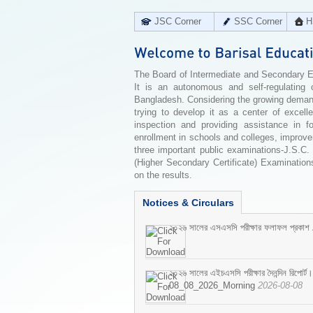
JSC Corner
SSC Corner
H
The Board of Intermediate and Secondary Edu
It is an autonomous and self-regulating 
Bangladesh. Considering the growing demand 
trying to develop it as a center of excell
inspection and providing assistance in f
enrollment in schools and colleges, improv
three important public examinations-J.S.C.
(Higher Secondary Certificate) Examinations
on the results.
Notices & Circulars
২০২৬ সালের এসএসসি পরীক্ষার ফলাফল প্রকাশ
২০২৬ সালের এইচএসসি পরীক্ষার দৈনন্দিন রিপোর্ট।
08_08_2026_Morning
2026-08-08