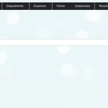
Departments
Examiner
Forms
Subdomain
Result