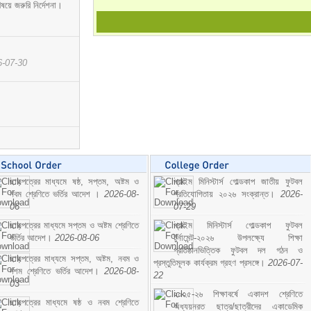
ষয়ে জরুরি নির্দেশনা।
6-07-30
ছাড়পত্রের মাধ্যমে ষষ্ঠ, সপ্তম, অষ্টম ও
প্রাইম মিনিস্টার্স গোল্ডকাপ জাতীয় ফুটবল
নবম শ্রেণিতে ভর্তির আদেশ ।
2026-08-
প্রতিযোগিতায় ২০২৬ সংক্রান্ত।
2026-
06
07-29
ছাড়পত্রের মাধ্যমে সপ্তম ও অষ্টম শ্রেণিতে
প্রাইম মিনিস্টার্স গোল্ডকাপ ফুটবল
ভর্তির আদেশ।
2026-08-06
টুর্নামেন্ট-২০২৬ উপলক্ষ্যে শিক্ষা
প্রতিষ্ঠানভিত্তিক ফুটবল দল গঠন ও
ছাড়পত্রের মাধ্যমে সপ্তম, অষ্টম, নবম ও
প্রস্তুতিমূলক কার্যক্রম গ্রহণ প্রসঙ্গে।
2026-07-
দশম শ্রেণিতে ভর্তির আদেশ।
2026-08-
22
03
২০২৫-২৬ শিক্ষাবর্ষে একাদশ শ্রেণিতে
ছাড়পত্রের মাধ্যমে ষষ্ঠ ও নবম শ্রেণিতে
অধ্যয়নরত ছাত্র/ছাত্রীদের একাডেমিক