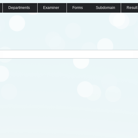
Departments
Examiner
Forms
Subdomain
Result