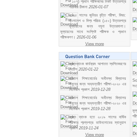
- ১০৭) প্রধান পরীক্ষকদের নিকট উত্তরপত্র
পাঠাবার ঠিকানা
2026-01-07
২০২৫ সালের জুনিয়র বৃত্তি পরীক্ষা, বিষয়:
বাংলাদেশ ও বিশ্ব পরিচয় (১৫০) উত্তরপত্র
মূল্যায়নের জন্য নমুনা উত্তরমালা।
মূল্যায়নের সাথে সংশ্লিষ্ট পরীক্ষক ও প্রধান
পরীক্ষকগণ।
2026-01-06
View more
প্রশ্নব্যাংক কার্যক্রম আপাতত স্থগিতকরণের
নোটিশ
2020-01-22
বরিশাল শিক্ষাবোর্ডের অধীনস্থ বিদ্যালয়
So
সমূহের জন্য অভ্যন্তরীণ পরীক্ষা-২০২০ এর
সং
সিলেবাস প্রকাশ
2019-12-28
বরিশাল শিক্ষাবোর্ডের অধীনস্থ বিদ্যালয়
সমূহের জন্য অভ্যন্তরীণ পরীক্ষা-২০২০ এর
সিলেবাস প্রকাশ
2019-12-28
মূ
পর
প্রশ্ন ব্যাংক হতে ২০১৯ সালের বার্ষিক
পরীক্ষার প্রশ্নপত্র ডাউনলোডের ম্যানুয়াল
প্রকাশ
2019-11-24
View more