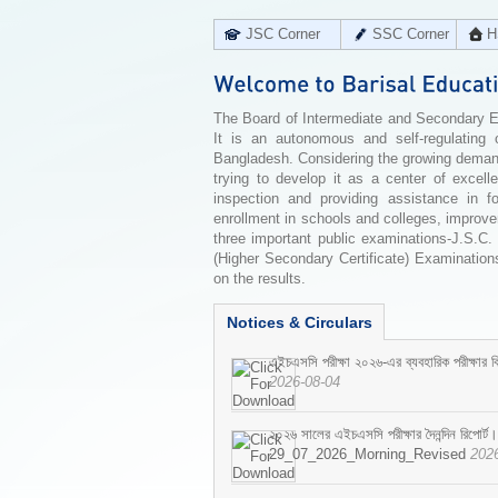
JSC Corner
SSC Corner
H
The Board of Intermediate and Secondary Edu
It is an autonomous and self-regulating 
Bangladesh. Considering the growing demand 
trying to develop it as a center of excell
inspection and providing assistance in f
enrollment in schools and colleges, improv
three important public examinations-J.S.C.
(Higher Secondary Certificate) Examinations
on the results.
Notices & Circulars
এইচএসসি পরীক্ষা ২০২৬-এর ব্যবহারিক পরীক্ষার বি
2026-08-04
২০২৬ সালের এইচএসসি পরীক্ষার দৈনন্দিন রিপোর্ট।
29_07_2026_Morning_Revised
202