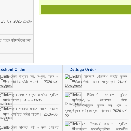
োর্ট। 25_07_2026
2026-
্ছুক পরীক্ষার্থীদের তথ্য
ছাড়পত্রের মাধ্যমে ষষ্ঠ, সপ্তম, অষ্টম ও
প্রাইম মিনিস্টার্স গোল্ডকাপ জাতীয় ফুটবল
নবম শ্রেণিতে ভর্তির আদেশ ।
2026-08-
প্রতিযোগিতায় ২০২৬ সংক্রান্ত।
2026-
06
07-29
ছাড়পত্রের মাধ্যমে সপ্তম ও অষ্টম শ্রেণিতে
প্রাইম মিনিস্টার্স গোল্ডকাপ ফুটবল
ভর্তির আদেশ।
2026-08-06
টুর্নামেন্ট-২০২৬ উপলক্ষ্যে শিক্ষা
প্রতিষ্ঠানভিত্তিক ফুটবল দল গঠন ও
ছাড়পত্রের মাধ্যমে সপ্তম, অষ্টম, নবম ও
প্রস্তুতিমূলক কার্যক্রম গ্রহণ প্রসঙ্গে।
2026-07-
দশম শ্রেণিতে ভর্তির আদেশ।
2026-08-
22
03
২০২৫-২৬ শিক্ষাবর্ষে একাদশ শ্রেণিতে
ছাড়পত্রের মাধ্যমে ষষ্ঠ ও নবম শ্রেণিতে
অধ্যয়নরত ছাত্র/ছাত্রীদের একাডেমিক