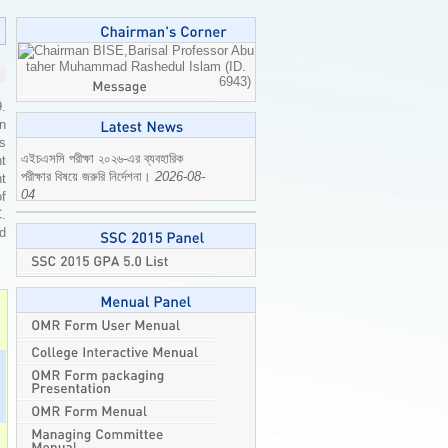
Professor Abu
taher Muhammad Rashedul Islam (ID.
6943)
9.
n
is
t
t
of
এইচএসসি পরীক্ষা ২০২৬-এর ব্যবহারিক
C.
পরীক্ষার বিষয়ে জরুরি নির্দেশনা।
2026-08-
ed
04