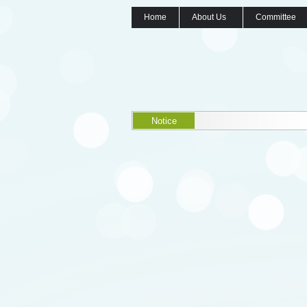
Home
About Us
Committee
Notice