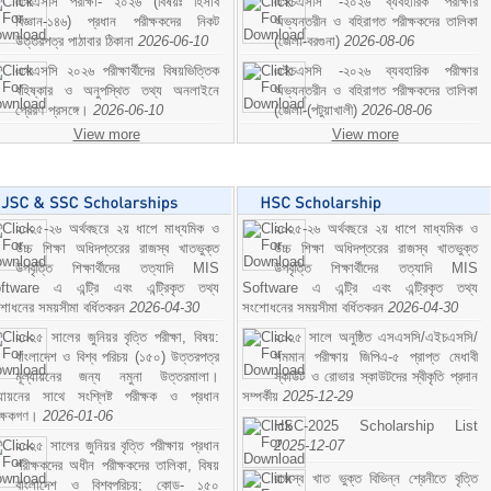
এসএসসি পরীক্ষা- ২০২৬ (বিষয়ঃ হিসাব
এইচএসসি -২০২৬ ব্যবহারিক পরীক্ষার
বিজ্ঞান-১৪৬) প্রধান পরীক্ষকদের নিকট
অভ্যন্তরীন ও বহিরাগত পরীক্ষকদের তালিকা
উত্তরপত্র পাঠাবার ঠিকানা
2026-06-10
(জেলা-বরগুনা)
2026-08-06
এসএসসি ২০২৬ পরীক্ষার্থীদের বিষয়ভিত্তিক
এইচএসসি -২০২৬ ব্যবহারিক পরীক্ষার
বহিষ্কার ও অনুপস্থিত তথ্য অনলাইনে
অভ্যন্তরীন ও বহিরাগত পরীক্ষকদের তালিকা
প্রেরণ প্রসঙ্গে।
2026-06-10
(জেলা-(পটুয়াখালী)
2026-08-06
View more
View more
২০২৫-২৬ অর্থবছরে ২য় ধাপে মাধ্যমিক ও
২০২৫-২৬ অর্থবছরে ২য় ধাপে মাধ্যমিক ও
উচ্চ শিক্ষা অধিদপ্তরের রাজস্ব খাতভুক্ত
উচ্চ শিক্ষা অধিদপ্তরের রাজস্ব খাতভুক্ত
উপবৃত্তি শিক্ষার্থীদের তত্যাদি MIS
উপবৃত্তি শিক্ষার্থীদের তত্যাদি MIS
ftware এ এন্ট্রি এবং এন্ট্রিকৃত তথ্য
Software এ এন্ট্রি এবং এন্ট্রিকৃত তথ্য
শোধনের সময়সীমা বর্ধিতকরন
2026-04-30
সংশোধনের সময়সীমা বর্ধিতকরন
2026-04-30
২০২৫ সালের জুনিয়র বৃত্তি পরীক্ষা, বিষয়:
২০২৫ সালে অনুষ্ঠিত এসএসসি/এইচএসসি/
বাংলাদেশ ও বিশ্ব পরিচয় (১৫০) উত্তরপত্র
সমমান পরীক্ষায় জিপিএ-৫ প্রাপ্ত মেধাবী
মূল্যায়নের জন্য নমুনা উত্তরমালা।
স্কাউট ও রোভার স্কাউটদের স্বীকৃতি প্রদান
ল্যায়নের সাথে সংশ্লিষ্ট পরীক্ষক ও প্রধান
সম্পর্কীয়
2025-12-29
ীক্ষকগণ।
2026-01-06
HSC-2025 Scholarship List
২০২৫ সালের জুনিয়র বৃত্তি পরীক্ষায় প্রধান
2025-12-07
পরীক্ষকদের অধীন পরীক্ষকদের তালিকা, বিষয়
রাজস্ব খাত ভুক্ত বিভিন্ন শ্রেনীতে বৃত্তি
বাংলাদেশ ও বিশ্বপরিচয়; কোড- ১৫০