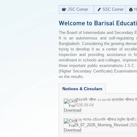
JSC Corner
SSC Corner
H
The Board of Intermediate and Secondary Edu
It is an autonomous and self-regulating 
Bangladesh. Considering the growing demand 
trying to develop it as a center of excell
inspection and providing assistance in f
enrollment in schools and colleges, improv
three important public examinations-J.S.C.
(Higher Secondary Certificate) Examinations
on the results.
Notices & Circulars
এইচএসসি পরীক্ষা ২০২৬-এর ব্যবহারিক পরীক্ষার বি
2026-08-04
২০২৬ সালের এইচএসসি পরীক্ষার দৈনন্দিন রিপোর্ট।
29_07_2026_Morning_Revised
202