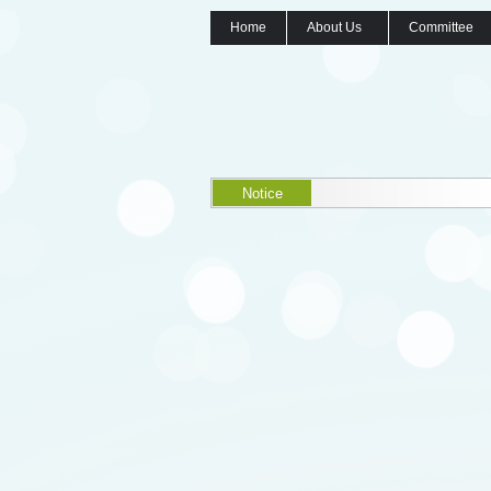
Home
About Us
Committee
Notice