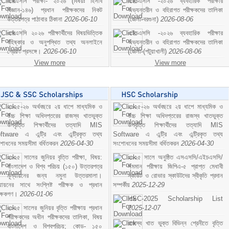
এসএসসি পরীক্ষা- ২০২৬ (বিষয়ঃ হিসাব
এইচএসসি -২০২৬ ব্যবহারিক পরীক্ষার
বিজ্ঞান-১৪৬) প্রধান পরীক্ষকদের নিকট
অভ্যন্তরীন ও বহিরাগত পরীক্ষকদের তালিকা
উত্তরপত্র পাঠাবার ঠিকানা
2026-06-10
(জেলা-বরগুনা)
2026-08-06
এসএসসি ২০২৬ পরীক্ষার্থীদের বিষয়ভিত্তিক
এইচএসসি -২০২৬ ব্যবহারিক পরীক্ষার
বহিষ্কার ও অনুপস্থিত তথ্য অনলাইনে
অভ্যন্তরীন ও বহিরাগত পরীক্ষকদের তালিকা
প্রেরণ প্রসঙ্গে।
2026-06-10
(জেলা-(পটুয়াখালী)
2026-08-06
View more
View more
২০২৫-২৬ অর্থবছরে ২য় ধাপে মাধ্যমিক ও
২০২৫-২৬ অর্থবছরে ২য় ধাপে মাধ্যমিক ও
উচ্চ শিক্ষা অধিদপ্তরের রাজস্ব খাতভুক্ত
উচ্চ শিক্ষা অধিদপ্তরের রাজস্ব খাতভুক্ত
উপবৃত্তি শিক্ষার্থীদের তত্যাদি MIS
উপবৃত্তি শিক্ষার্থীদের তত্যাদি MIS
ftware এ এন্ট্রি এবং এন্ট্রিকৃত তথ্য
Software এ এন্ট্রি এবং এন্ট্রিকৃত তথ্য
শোধনের সময়সীমা বর্ধিতকরন
2026-04-30
সংশোধনের সময়সীমা বর্ধিতকরন
2026-04-30
২০২৫ সালের জুনিয়র বৃত্তি পরীক্ষা, বিষয়:
২০২৫ সালে অনুষ্ঠিত এসএসসি/এইচএসসি/
বাংলাদেশ ও বিশ্ব পরিচয় (১৫০) উত্তরপত্র
সমমান পরীক্ষায় জিপিএ-৫ প্রাপ্ত মেধাবী
মূল্যায়নের জন্য নমুনা উত্তরমালা।
স্কাউট ও রোভার স্কাউটদের স্বীকৃতি প্রদান
ল্যায়নের সাথে সংশ্লিষ্ট পরীক্ষক ও প্রধান
সম্পর্কীয়
2025-12-29
ীক্ষকগণ।
2026-01-06
HSC-2025 Scholarship List
২০২৫ সালের জুনিয়র বৃত্তি পরীক্ষায় প্রধান
2025-12-07
পরীক্ষকদের অধীন পরীক্ষকদের তালিকা, বিষয়
রাজস্ব খাত ভুক্ত বিভিন্ন শ্রেনীতে বৃত্তি
বাংলাদেশ ও বিশ্বপরিচয়; কোড- ১৫০