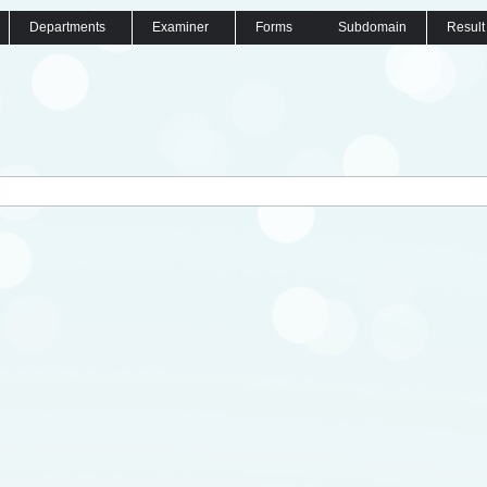
Departments
Examiner
Forms
Subdomain
Result