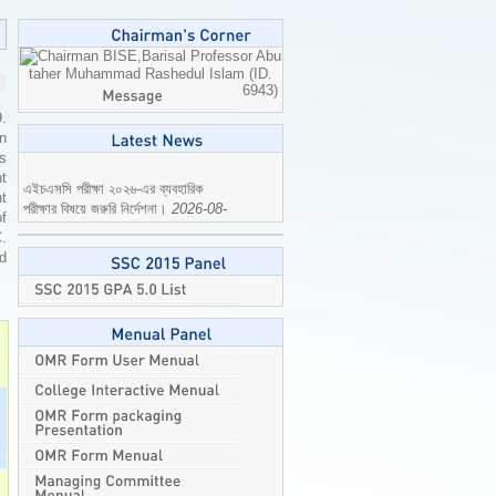
Professor Abu
taher Muhammad Rashedul Islam (ID.
6943)
9.
n
is
এইচএসসি পরীক্ষা ২০২৬-এর ব্যবহারিক
t
পরীক্ষার বিষয়ে জরুরি নির্দেশনা।
2026-08-
t
04
of
C.
ed