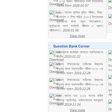
- ১০৭) প্রধান পরীক্ষকদের নিকট উত্তরপত্র
পাঠাবার ঠিকানা
2026-01-07
২০২৫ সালের জুনিয়র বৃত্তি পরীক্ষা, বিষয়:
বাংলাদেশ ও বিশ্ব পরিচয় (১৫০) উত্তরপত্র
মূল্যায়নের জন্য নমুনা উত্তরমালা।
মূল্যায়নের সাথে সংশ্লিষ্ট পরীক্ষক ও প্রধান
পরীক্ষকগণ।
2026-01-06
View more
প্রশ্নব্যাংক কার্যক্রম আপাতত স্থগিতকরণের
নোটিশ
2020-01-22
বরিশাল শিক্ষাবোর্ডের অধীনস্থ বিদ্যালয়
So
সমূহের জন্য অভ্যন্তরীণ পরীক্ষা-২০২০ এর
সং
সিলেবাস প্রকাশ
2019-12-28
বরিশাল শিক্ষাবোর্ডের অধীনস্থ বিদ্যালয়
সমূহের জন্য অভ্যন্তরীণ পরীক্ষা-২০২০ এর
সিলেবাস প্রকাশ
2019-12-28
মূ
পর
প্রশ্ন ব্যাংক হতে ২০১৯ সালের বার্ষিক
পরীক্ষার প্রশ্নপত্র ডাউনলোডের ম্যানুয়াল
প্রকাশ
2019-11-24
View more