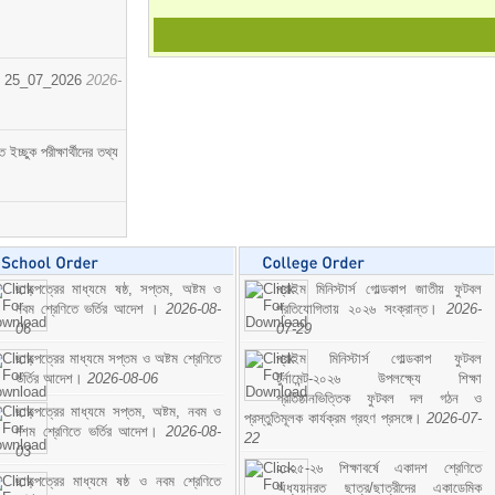
োর্ট। 25_07_2026
2026-
্ছুক পরীক্ষার্থীদের তথ্য
ছাড়পত্রের মাধ্যমে ষষ্ঠ, সপ্তম, অষ্টম ও
প্রাইম মিনিস্টার্স গোল্ডকাপ জাতীয় ফুটবল
নবম শ্রেণিতে ভর্তির আদেশ ।
2026-08-
প্রতিযোগিতায় ২০২৬ সংক্রান্ত।
2026-
06
07-29
ছাড়পত্রের মাধ্যমে সপ্তম ও অষ্টম শ্রেণিতে
প্রাইম মিনিস্টার্স গোল্ডকাপ ফুটবল
ভর্তির আদেশ।
2026-08-06
টুর্নামেন্ট-২০২৬ উপলক্ষ্যে শিক্ষা
প্রতিষ্ঠানভিত্তিক ফুটবল দল গঠন ও
ছাড়পত্রের মাধ্যমে সপ্তম, অষ্টম, নবম ও
প্রস্তুতিমূলক কার্যক্রম গ্রহণ প্রসঙ্গে।
2026-07-
দশম শ্রেণিতে ভর্তির আদেশ।
2026-08-
22
03
২০২৫-২৬ শিক্ষাবর্ষে একাদশ শ্রেণিতে
ছাড়পত্রের মাধ্যমে ষষ্ঠ ও নবম শ্রেণিতে
অধ্যয়নরত ছাত্র/ছাত্রীদের একাডেমিক