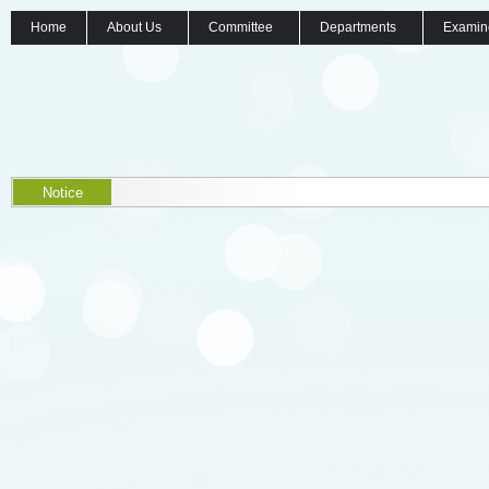
Home
About Us
Committee
Departments
Examin
Notice