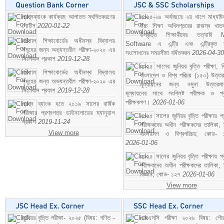
প্রশ্নব্যাংক কার্যক্রম আপাতত স্থগিতকরণের
২০২৫-২৬ অর্থবছরে ২য় ধাপে মাধ্যম
নোটিশ
2020-01-22
উচ্চ শিক্ষা অধিদপ্তরের রাজস্ব খাতভ
উপবৃত্তি শিক্ষার্থীদের তত্যাদি
বরিশাল শিক্ষাবোর্ডের অধীনস্থ বিদ্যালয়
Software এ এন্ট্রি এবং এন্ট্রিকৃত 
সমূহের জন্য অভ্যন্তরীণ পরীক্ষা-২০২০ এর
সংশোধনের সময়সীমা বর্ধিতকরন
2026-04-30
সিলেবাস প্রকাশ
2019-12-28
২০২৫ সালের জুনিয়র বৃত্তি পরীক্ষা, ব
বরিশাল শিক্ষাবোর্ডের অধীনস্থ বিদ্যালয়
বাংলাদেশ ও বিশ্ব পরিচয় (১৫০) উত্তর
সমূহের জন্য অভ্যন্তরীণ পরীক্ষা-২০২০ এর
মূল্যায়নের জন্য নমুনা উত্তরম
সিলেবাস প্রকাশ
2019-12-28
মূল্যায়নের সাথে সংশ্লিষ্ট পরীক্ষক ও প্
পরীক্ষকগণ।
2026-01-06
প্রশ্ন ব্যাংক হতে ২০১৯ সালের বার্ষিক
পরীক্ষার প্রশ্নপত্র ডাউনলোডের ম্যানুয়াল
২০২৫ সালের জুনিয়র বৃত্তি পরীক্ষায় প্
প্রকাশ
2019-11-24
পরীক্ষকদের অধীন পরীক্ষকদের তালিকা, 
View more
বাংলাদেশ ও বিশ্বপরিচয়; কোড- 
2026-01-06
২০২৫ সালের জুনিয়র বৃত্তি পরীক্ষায় প্
পরীক্ষকদের অধীন পরীক্ষকদের তালিকা, 
বিজ্ঞান; কোড- ১২৭
2026-01-06
View more
জুনিয়র বৃত্তি পরীক্ষা- ২০২৫ (বিষয়: গণিত -
এসএসসি পরীক্ষা ২০২৬ বিষয়: পৌর