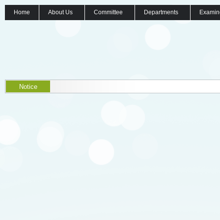
Home
About Us
Committee
Departments
Examin
Notice