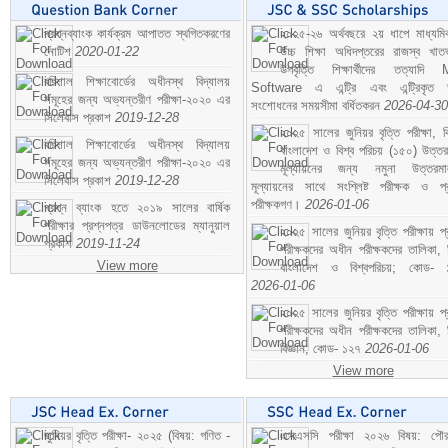
প্রশ্নব্যাংক কার্যক্রম আপাতত স্থগিতকরণের
২০২৫-২৬ অর্থবছরে ২য় ধাপে মাধ্যম
নোটিশ
2020-01-22
উচ্চ শিক্ষা অধিদপ্তরের রাজস্ব খাতভ
উপবৃত্তি শিক্ষার্থীদের তত্যাদি
বরিশাল শিক্ষাবোর্ডের অধীনস্থ বিদ্যালয়
Software এ এন্ট্রি এবং এন্ট্রিকৃত 
সমূহের জন্য অভ্যন্তরীণ পরীক্ষা-২০২০ এর
সংশোধনের সময়সীমা বর্ধিতকরন
2026-04-30
সিলেবাস প্রকাশ
2019-12-28
২০২৫ সালের জুনিয়র বৃত্তি পরীক্ষা, ব
বরিশাল শিক্ষাবোর্ডের অধীনস্থ বিদ্যালয়
বাংলাদেশ ও বিশ্ব পরিচয় (১৫০) উত্তর
সমূহের জন্য অভ্যন্তরীণ পরীক্ষা-২০২০ এর
মূল্যায়নের জন্য নমুনা উত্তরম
সিলেবাস প্রকাশ
2019-12-28
মূল্যায়নের সাথে সংশ্লিষ্ট পরীক্ষক ও প্
পরীক্ষকগণ।
2026-01-06
প্রশ্ন ব্যাংক হতে ২০১৯ সালের বার্ষিক
পরীক্ষার প্রশ্নপত্র ডাউনলোডের ম্যানুয়াল
২০২৫ সালের জুনিয়র বৃত্তি পরীক্ষায় প্
প্রকাশ
2019-11-24
পরীক্ষকদের অধীন পরীক্ষকদের তালিকা, 
View more
বাংলাদেশ ও বিশ্বপরিচয়; কোড- 
2026-01-06
২০২৫ সালের জুনিয়র বৃত্তি পরীক্ষায় প্
পরীক্ষকদের অধীন পরীক্ষকদের তালিকা, 
বিজ্ঞান; কোড- ১২৭
2026-01-06
View more
জুনিয়র বৃত্তি পরীক্ষা- ২০২৫ (বিষয়: গণিত -
এসএসসি পরীক্ষা ২০২৬ বিষয়: পৌর