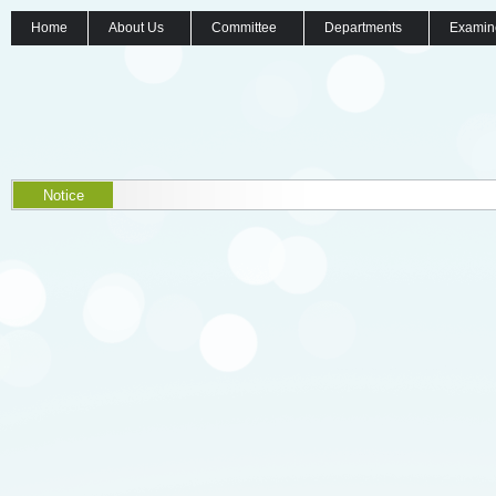
Home
About Us
Committee
Departments
Examin
Notice