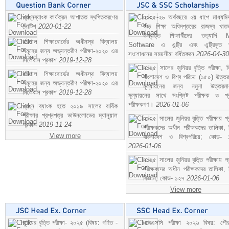
প্রশ্নব্যাংক কার্যক্রম আপাতত স্থগিতকরণের
২০২৫-২৬ অর্থবছরে ২য় ধাপে মাধ্যম
নোটিশ
2020-01-22
উচ্চ শিক্ষা অধিদপ্তরের রাজস্ব খাতভ
উপবৃত্তি শিক্ষার্থীদের তত্যাদি
বরিশাল শিক্ষাবোর্ডের অধীনস্থ বিদ্যালয়
Software এ এন্ট্রি এবং এন্ট্রিকৃত 
সমূহের জন্য অভ্যন্তরীণ পরীক্ষা-২০২০ এর
সংশোধনের সময়সীমা বর্ধিতকরন
2026-04-30
সিলেবাস প্রকাশ
2019-12-28
২০২৫ সালের জুনিয়র বৃত্তি পরীক্ষা, ব
বরিশাল শিক্ষাবোর্ডের অধীনস্থ বিদ্যালয়
বাংলাদেশ ও বিশ্ব পরিচয় (১৫০) উত্তর
সমূহের জন্য অভ্যন্তরীণ পরীক্ষা-২০২০ এর
মূল্যায়নের জন্য নমুনা উত্তরম
সিলেবাস প্রকাশ
2019-12-28
মূল্যায়নের সাথে সংশ্লিষ্ট পরীক্ষক ও প্
পরীক্ষকগণ।
2026-01-06
প্রশ্ন ব্যাংক হতে ২০১৯ সালের বার্ষিক
পরীক্ষার প্রশ্নপত্র ডাউনলোডের ম্যানুয়াল
২০২৫ সালের জুনিয়র বৃত্তি পরীক্ষায় প্
প্রকাশ
2019-11-24
পরীক্ষকদের অধীন পরীক্ষকদের তালিকা, 
View more
বাংলাদেশ ও বিশ্বপরিচয়; কোড- 
2026-01-06
২০২৫ সালের জুনিয়র বৃত্তি পরীক্ষায় প্
পরীক্ষকদের অধীন পরীক্ষকদের তালিকা, 
বিজ্ঞান; কোড- ১২৭
2026-01-06
View more
জুনিয়র বৃত্তি পরীক্ষা- ২০২৫ (বিষয়: গণিত -
এসএসসি পরীক্ষা ২০২৬ বিষয়: পৌর