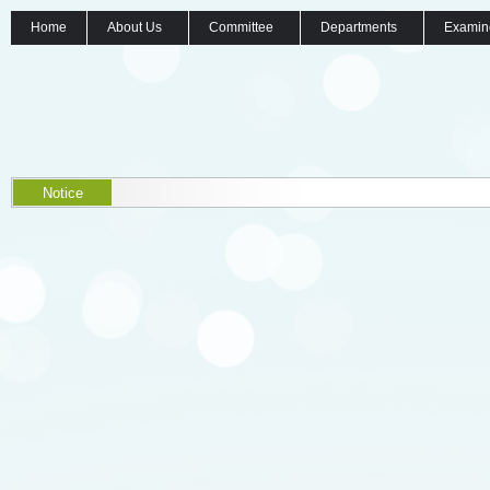
Home
About Us
Committee
Departments
Examin
Notice