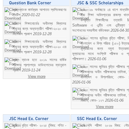
প্রশ্নব্যাংক কার্যক্রম আপাতত স্থগিতকরণের
২০২৫-২৬ অর্থবছরে ২য় ধাপে মাধ্যম
নোটিশ
2020-01-22
উচ্চ শিক্ষা অধিদপ্তরের রাজস্ব খাতভ
উপবৃত্তি শিক্ষার্থীদের তত্যাদি
বরিশাল শিক্ষাবোর্ডের অধীনস্থ বিদ্যালয়
Software এ এন্ট্রি এবং এন্ট্রিকৃত 
সমূহের জন্য অভ্যন্তরীণ পরীক্ষা-২০২০ এর
সংশোধনের সময়সীমা বর্ধিতকরন
2026-04-30
সিলেবাস প্রকাশ
2019-12-28
২০২৫ সালের জুনিয়র বৃত্তি পরীক্ষা, ব
বরিশাল শিক্ষাবোর্ডের অধীনস্থ বিদ্যালয়
বাংলাদেশ ও বিশ্ব পরিচয় (১৫০) উত্তর
সমূহের জন্য অভ্যন্তরীণ পরীক্ষা-২০২০ এর
মূল্যায়নের জন্য নমুনা উত্তরম
সিলেবাস প্রকাশ
2019-12-28
মূল্যায়নের সাথে সংশ্লিষ্ট পরীক্ষক ও প্
পরীক্ষকগণ।
2026-01-06
প্রশ্ন ব্যাংক হতে ২০১৯ সালের বার্ষিক
পরীক্ষার প্রশ্নপত্র ডাউনলোডের ম্যানুয়াল
২০২৫ সালের জুনিয়র বৃত্তি পরীক্ষায় প্
প্রকাশ
2019-11-24
পরীক্ষকদের অধীন পরীক্ষকদের তালিকা, 
View more
বাংলাদেশ ও বিশ্বপরিচয়; কোড- 
2026-01-06
২০২৫ সালের জুনিয়র বৃত্তি পরীক্ষায় প্
পরীক্ষকদের অধীন পরীক্ষকদের তালিকা, 
বিজ্ঞান; কোড- ১২৭
2026-01-06
View more
জুনিয়র বৃত্তি পরীক্ষা- ২০২৫ (বিষয়: গণিত -
এসএসসি পরীক্ষা ২০২৬ বিষয়: পৌর