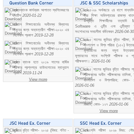
প্রশ্নব্যাংক কার্যক্রম আপাতত স্থগিতকরণের
২০২৫-২৬ অর্থবছরে ২য় ধাপে মাধ্যম
নোটিশ
2020-01-22
উচ্চ শিক্ষা অধিদপ্তরের রাজস্ব খাতভ
উপবৃত্তি শিক্ষার্থীদের তত্যাদি
বরিশাল শিক্ষাবোর্ডের অধীনস্থ বিদ্যালয়
Software এ এন্ট্রি এবং এন্ট্রিকৃত 
সমূহের জন্য অভ্যন্তরীণ পরীক্ষা-২০২০ এর
সংশোধনের সময়সীমা বর্ধিতকরন
2026-04-30
সিলেবাস প্রকাশ
2019-12-28
২০২৫ সালের জুনিয়র বৃত্তি পরীক্ষা, ব
বরিশাল শিক্ষাবোর্ডের অধীনস্থ বিদ্যালয়
বাংলাদেশ ও বিশ্ব পরিচয় (১৫০) উত্তর
সমূহের জন্য অভ্যন্তরীণ পরীক্ষা-২০২০ এর
মূল্যায়নের জন্য নমুনা উত্তরম
সিলেবাস প্রকাশ
2019-12-28
মূল্যায়নের সাথে সংশ্লিষ্ট পরীক্ষক ও প্
পরীক্ষকগণ।
2026-01-06
প্রশ্ন ব্যাংক হতে ২০১৯ সালের বার্ষিক
পরীক্ষার প্রশ্নপত্র ডাউনলোডের ম্যানুয়াল
২০২৫ সালের জুনিয়র বৃত্তি পরীক্ষায় প্
প্রকাশ
2019-11-24
পরীক্ষকদের অধীন পরীক্ষকদের তালিকা, 
View more
বাংলাদেশ ও বিশ্বপরিচয়; কোড- 
2026-01-06
২০২৫ সালের জুনিয়র বৃত্তি পরীক্ষায় প্
পরীক্ষকদের অধীন পরীক্ষকদের তালিকা, 
বিজ্ঞান; কোড- ১২৭
2026-01-06
View more
জুনিয়র বৃত্তি পরীক্ষা- ২০২৫ (বিষয়: গণিত -
এসএসসি পরীক্ষা ২০২৬ বিষয়: পৌর