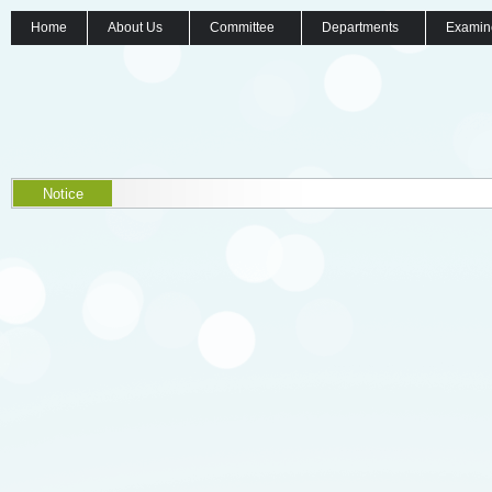
Home
About Us
Committee
Departments
Examin
Notice