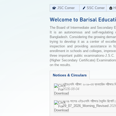
JSC Corner
SSC Corner
H
The Board of Intermediate and Secondary Edu
It is an autonomous and self-regulating 
Bangladesh. Considering the growing demand 
trying to develop it as a center of excell
inspection and providing assistance in f
enrollment in schools and colleges, improv
three important public examinations-J.S.C.
(Higher Secondary Certificate) Examinations
on the results.
Notices & Circulars
এইচএসসি পরীক্ষা ২০২৬-এর ব্যবহারিক পরীক্ষার বি
2026-08-04
২০২৬ সালের এইচএসসি পরীক্ষার দৈনন্দিন রিপোর্ট।
29_07_2026_Morning_Revised
202