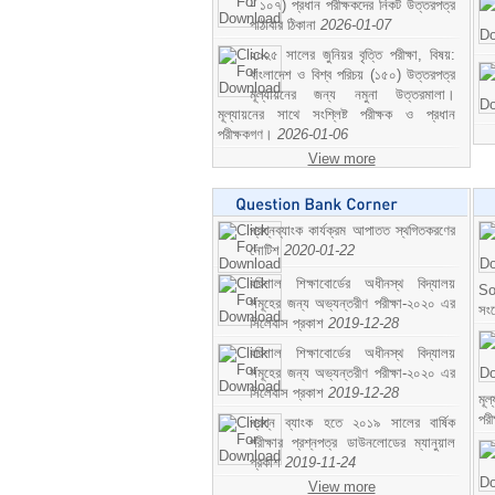
- ১০৭) প্রধান পরীক্ষকদের নিকট উত্তরপত্র
পাঠাবার ঠিকানা
2026-01-07
২০২৫ সালের জুনিয়র বৃত্তি পরীক্ষা, বিষয়:
বাংলাদেশ ও বিশ্ব পরিচয় (১৫০) উত্তরপত্র
মূল্যায়নের জন্য নমুনা উত্তরমালা।
মূল্যায়নের সাথে সংশ্লিষ্ট পরীক্ষক ও প্রধান
পরীক্ষকগণ।
2026-01-06
View more
প্রশ্নব্যাংক কার্যক্রম আপাতত স্থগিতকরণের
নোটিশ
2020-01-22
বরিশাল শিক্ষাবোর্ডের অধীনস্থ বিদ্যালয়
So
সমূহের জন্য অভ্যন্তরীণ পরীক্ষা-২০২০ এর
সং
সিলেবাস প্রকাশ
2019-12-28
বরিশাল শিক্ষাবোর্ডের অধীনস্থ বিদ্যালয়
সমূহের জন্য অভ্যন্তরীণ পরীক্ষা-২০২০ এর
সিলেবাস প্রকাশ
2019-12-28
মূ
পর
প্রশ্ন ব্যাংক হতে ২০১৯ সালের বার্ষিক
পরীক্ষার প্রশ্নপত্র ডাউনলোডের ম্যানুয়াল
প্রকাশ
2019-11-24
View more