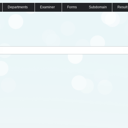
Departments
Examiner
Forms
Subdomain
Result