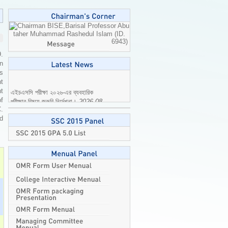
Professor Abu
taher Muhammad Rashedul Islam (ID.
6943)
9.
n
is
t
এইচএসসি পরীক্ষা ২০২৬-এর ব্যবহারিক
t
পরীক্ষার বিষয়ে জরুরি নির্দেশনা।
2026-08-
of
04
C.
ed