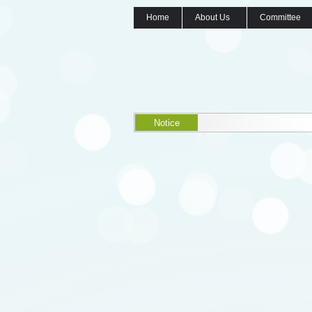
Home
About Us
Committee
Notice