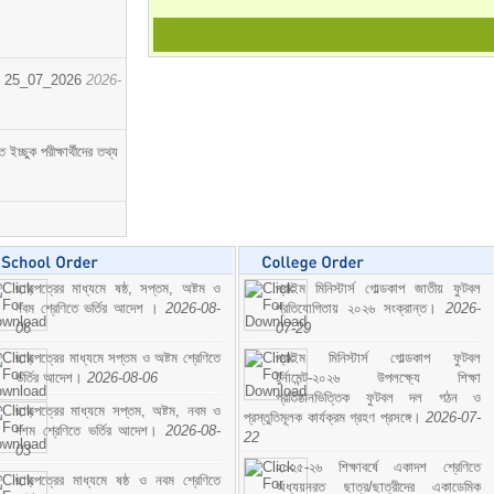
োর্ট। 25_07_2026
2026-
্ছুক পরীক্ষার্থীদের তথ্য
ছাড়পত্রের মাধ্যমে ষষ্ঠ, সপ্তম, অষ্টম ও
প্রাইম মিনিস্টার্স গোল্ডকাপ জাতীয় ফুটবল
নবম শ্রেণিতে ভর্তির আদেশ ।
2026-08-
প্রতিযোগিতায় ২০২৬ সংক্রান্ত।
2026-
06
07-29
ছাড়পত্রের মাধ্যমে সপ্তম ও অষ্টম শ্রেণিতে
প্রাইম মিনিস্টার্স গোল্ডকাপ ফুটবল
ভর্তির আদেশ।
2026-08-06
টুর্নামেন্ট-২০২৬ উপলক্ষ্যে শিক্ষা
প্রতিষ্ঠানভিত্তিক ফুটবল দল গঠন ও
ছাড়পত্রের মাধ্যমে সপ্তম, অষ্টম, নবম ও
প্রস্তুতিমূলক কার্যক্রম গ্রহণ প্রসঙ্গে।
2026-07-
দশম শ্রেণিতে ভর্তির আদেশ।
2026-08-
22
03
২০২৫-২৬ শিক্ষাবর্ষে একাদশ শ্রেণিতে
ছাড়পত্রের মাধ্যমে ষষ্ঠ ও নবম শ্রেণিতে
অধ্যয়নরত ছাত্র/ছাত্রীদের একাডেমিক