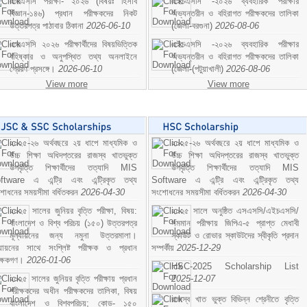
এসএসসি পরীক্ষা- ২০২৬ (বিষয়ঃ হিসাব
এইচএসসি -২০২৬ ব্যবহারিক পরীক্ষার
বিজ্ঞান-১৪৬) প্রধান পরীক্ষকদের নিকট
অভ্যন্তরীন ও বহিরাগত পরীক্ষকদের তালিকা
উত্তরপত্র পাঠাবার ঠিকানা
2026-06-10
(জেলা-বরগুনা)
2026-08-06
এসএসসি ২০২৬ পরীক্ষার্থীদের বিষয়ভিত্তিক
এইচএসসি -২০২৬ ব্যবহারিক পরীক্ষার
বহিষ্কার ও অনুপস্থিত তথ্য অনলাইনে
অভ্যন্তরীন ও বহিরাগত পরীক্ষকদের তালিকা
প্রেরণ প্রসঙ্গে।
2026-06-10
(জেলা-(পটুয়াখালী)
2026-08-06
View more
View more
২০২৫-২৬ অর্থবছরে ২য় ধাপে মাধ্যমিক ও
২০২৫-২৬ অর্থবছরে ২য় ধাপে মাধ্যমিক ও
উচ্চ শিক্ষা অধিদপ্তরের রাজস্ব খাতভুক্ত
উচ্চ শিক্ষা অধিদপ্তরের রাজস্ব খাতভুক্ত
উপবৃত্তি শিক্ষার্থীদের তত্যাদি MIS
উপবৃত্তি শিক্ষার্থীদের তত্যাদি MIS
ftware এ এন্ট্রি এবং এন্ট্রিকৃত তথ্য
Software এ এন্ট্রি এবং এন্ট্রিকৃত তথ্য
শোধনের সময়সীমা বর্ধিতকরন
2026-04-30
সংশোধনের সময়সীমা বর্ধিতকরন
2026-04-30
২০২৫ সালের জুনিয়র বৃত্তি পরীক্ষা, বিষয়:
২০২৫ সালে অনুষ্ঠিত এসএসসি/এইচএসসি/
বাংলাদেশ ও বিশ্ব পরিচয় (১৫০) উত্তরপত্র
সমমান পরীক্ষায় জিপিএ-৫ প্রাপ্ত মেধাবী
মূল্যায়নের জন্য নমুনা উত্তরমালা।
স্কাউট ও রোভার স্কাউটদের স্বীকৃতি প্রদান
ল্যায়নের সাথে সংশ্লিষ্ট পরীক্ষক ও প্রধান
সম্পর্কীয়
2025-12-29
ীক্ষকগণ।
2026-01-06
HSC-2025 Scholarship List
২০২৫ সালের জুনিয়র বৃত্তি পরীক্ষায় প্রধান
2025-12-07
পরীক্ষকদের অধীন পরীক্ষকদের তালিকা, বিষয়
রাজস্ব খাত ভুক্ত বিভিন্ন শ্রেনীতে বৃত্তি
বাংলাদেশ ও বিশ্বপরিচয়; কোড- ১৫০