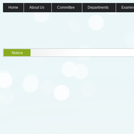
Home
About Us
Committee
Departments
Examin
Notice