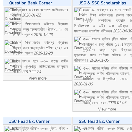
প্রশ্নব্যাংক কার্যক্রম আপাতত স্থগিতকরণের
২০২৫-২৬ অর্থবছরে ২য় ধাপে মাধ্যম
নোটিশ
2020-01-22
উচ্চ শিক্ষা অধিদপ্তরের রাজস্ব খাতভ
উপবৃত্তি শিক্ষার্থীদের তত্যাদি
বরিশাল শিক্ষাবোর্ডের অধীনস্থ বিদ্যালয়
Software এ এন্ট্রি এবং এন্ট্রিকৃত 
সমূহের জন্য অভ্যন্তরীণ পরীক্ষা-২০২০ এর
সংশোধনের সময়সীমা বর্ধিতকরন
2026-04-30
সিলেবাস প্রকাশ
2019-12-28
২০২৫ সালের জুনিয়র বৃত্তি পরীক্ষা, ব
বরিশাল শিক্ষাবোর্ডের অধীনস্থ বিদ্যালয়
বাংলাদেশ ও বিশ্ব পরিচয় (১৫০) উত্তর
সমূহের জন্য অভ্যন্তরীণ পরীক্ষা-২০২০ এর
মূল্যায়নের জন্য নমুনা উত্তরম
সিলেবাস প্রকাশ
2019-12-28
মূল্যায়নের সাথে সংশ্লিষ্ট পরীক্ষক ও প্
পরীক্ষকগণ।
2026-01-06
প্রশ্ন ব্যাংক হতে ২০১৯ সালের বার্ষিক
পরীক্ষার প্রশ্নপত্র ডাউনলোডের ম্যানুয়াল
২০২৫ সালের জুনিয়র বৃত্তি পরীক্ষায় প্
প্রকাশ
2019-11-24
পরীক্ষকদের অধীন পরীক্ষকদের তালিকা, 
View more
বাংলাদেশ ও বিশ্বপরিচয়; কোড- 
2026-01-06
২০২৫ সালের জুনিয়র বৃত্তি পরীক্ষায় প্
পরীক্ষকদের অধীন পরীক্ষকদের তালিকা, 
বিজ্ঞান; কোড- ১২৭
2026-01-06
View more
জুনিয়র বৃত্তি পরীক্ষা- ২০২৫ (বিষয়: গণিত -
এসএসসি পরীক্ষা ২০২৬ বিষয়: পৌর