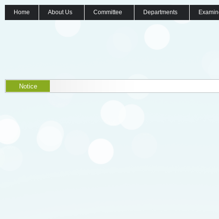
Home
About Us
Committee
Departments
Examin
Notice