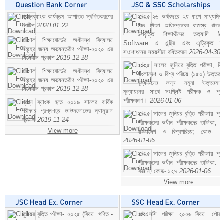
প্রশ্নব্যাংক কার্যক্রম আপাতত স্থগিতকরণের
২০২৫-২৬ অর্থবছরে ২য় ধাপে মাধ্যম
নোটিশ
2020-01-22
উচ্চ শিক্ষা অধিদপ্তরের রাজস্ব খাতভ
উপবৃত্তি শিক্ষার্থীদের তত্যাদি
বরিশাল শিক্ষাবোর্ডের অধীনস্থ বিদ্যালয়
Software এ এন্ট্রি এবং এন্ট্রিকৃত 
সমূহের জন্য অভ্যন্তরীণ পরীক্ষা-২০২০ এর
সংশোধনের সময়সীমা বর্ধিতকরন
2026-04-30
সিলেবাস প্রকাশ
2019-12-28
২০২৫ সালের জুনিয়র বৃত্তি পরীক্ষা, ব
বরিশাল শিক্ষাবোর্ডের অধীনস্থ বিদ্যালয়
বাংলাদেশ ও বিশ্ব পরিচয় (১৫০) উত্তর
সমূহের জন্য অভ্যন্তরীণ পরীক্ষা-২০২০ এর
মূল্যায়নের জন্য নমুনা উত্তরম
সিলেবাস প্রকাশ
2019-12-28
মূল্যায়নের সাথে সংশ্লিষ্ট পরীক্ষক ও প্
পরীক্ষকগণ।
2026-01-06
প্রশ্ন ব্যাংক হতে ২০১৯ সালের বার্ষিক
পরীক্ষার প্রশ্নপত্র ডাউনলোডের ম্যানুয়াল
২০২৫ সালের জুনিয়র বৃত্তি পরীক্ষায় প্
প্রকাশ
2019-11-24
পরীক্ষকদের অধীন পরীক্ষকদের তালিকা, 
View more
বাংলাদেশ ও বিশ্বপরিচয়; কোড- 
2026-01-06
২০২৫ সালের জুনিয়র বৃত্তি পরীক্ষায় প্
পরীক্ষকদের অধীন পরীক্ষকদের তালিকা, 
বিজ্ঞান; কোড- ১২৭
2026-01-06
View more
জুনিয়র বৃত্তি পরীক্ষা- ২০২৫ (বিষয়: গণিত -
এসএসসি পরীক্ষা ২০২৬ বিষয়: পৌর