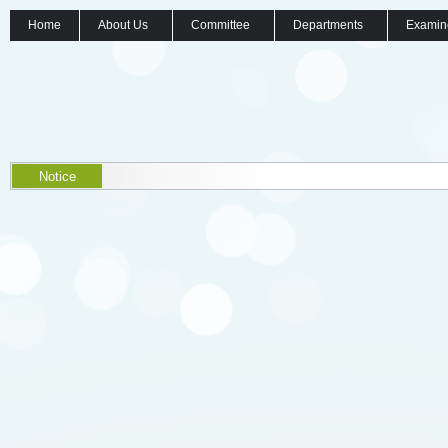
Home
About Us
Committee
Departments
Examin
Notice