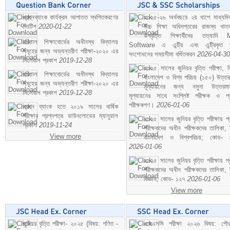
প্রশ্নব্যাংক কার্যক্রম আপাতত স্থগিতকরণের
২০২৫-২৬ অর্থবছরে ২য় ধাপে মাধ্যম
নোটিশ
2020-01-22
উচ্চ শিক্ষা অধিদপ্তরের রাজস্ব খাতভ
উপবৃত্তি শিক্ষার্থীদের তত্যাদি
বরিশাল শিক্ষাবোর্ডের অধীনস্থ বিদ্যালয়
Software এ এন্ট্রি এবং এন্ট্রিকৃত 
সমূহের জন্য অভ্যন্তরীণ পরীক্ষা-২০২০ এর
সংশোধনের সময়সীমা বর্ধিতকরন
2026-04-30
সিলেবাস প্রকাশ
2019-12-28
২০২৫ সালের জুনিয়র বৃত্তি পরীক্ষা, ব
বরিশাল শিক্ষাবোর্ডের অধীনস্থ বিদ্যালয়
বাংলাদেশ ও বিশ্ব পরিচয় (১৫০) উত্তর
সমূহের জন্য অভ্যন্তরীণ পরীক্ষা-২০২০ এর
মূল্যায়নের জন্য নমুনা উত্তরম
সিলেবাস প্রকাশ
2019-12-28
মূল্যায়নের সাথে সংশ্লিষ্ট পরীক্ষক ও প্
পরীক্ষকগণ।
2026-01-06
প্রশ্ন ব্যাংক হতে ২০১৯ সালের বার্ষিক
পরীক্ষার প্রশ্নপত্র ডাউনলোডের ম্যানুয়াল
২০২৫ সালের জুনিয়র বৃত্তি পরীক্ষায় প্
প্রকাশ
2019-11-24
পরীক্ষকদের অধীন পরীক্ষকদের তালিকা, 
View more
বাংলাদেশ ও বিশ্বপরিচয়; কোড- 
2026-01-06
২০২৫ সালের জুনিয়র বৃত্তি পরীক্ষায় প্
পরীক্ষকদের অধীন পরীক্ষকদের তালিকা, 
বিজ্ঞান; কোড- ১২৭
2026-01-06
View more
জুনিয়র বৃত্তি পরীক্ষা- ২০২৫ (বিষয়: গণিত -
এসএসসি পরীক্ষা ২০২৬ বিষয়: পৌর