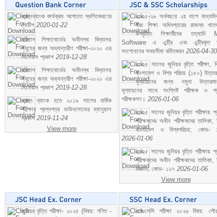
প্রশ্নব্যাংক কার্যক্রম আপাতত স্থগিতকরণের
২০২৫-২৬ অর্থবছরে ২য় ধাপে মাধ্যম
নোটিশ
2020-01-22
উচ্চ শিক্ষা অধিদপ্তরের রাজস্ব খাতভ
উপবৃত্তি শিক্ষার্থীদের তত্যাদি
বরিশাল শিক্ষাবোর্ডের অধীনস্থ বিদ্যালয়
Software এ এন্ট্রি এবং এন্ট্রিকৃত 
সমূহের জন্য অভ্যন্তরীণ পরীক্ষা-২০২০ এর
সংশোধনের সময়সীমা বর্ধিতকরন
2026-04-30
সিলেবাস প্রকাশ
2019-12-28
২০২৫ সালের জুনিয়র বৃত্তি পরীক্ষা, ব
বরিশাল শিক্ষাবোর্ডের অধীনস্থ বিদ্যালয়
বাংলাদেশ ও বিশ্ব পরিচয় (১৫০) উত্তর
সমূহের জন্য অভ্যন্তরীণ পরীক্ষা-২০২০ এর
মূল্যায়নের জন্য নমুনা উত্তরম
সিলেবাস প্রকাশ
2019-12-28
মূল্যায়নের সাথে সংশ্লিষ্ট পরীক্ষক ও প্
পরীক্ষকগণ।
2026-01-06
প্রশ্ন ব্যাংক হতে ২০১৯ সালের বার্ষিক
পরীক্ষার প্রশ্নপত্র ডাউনলোডের ম্যানুয়াল
২০২৫ সালের জুনিয়র বৃত্তি পরীক্ষায় প্
প্রকাশ
2019-11-24
পরীক্ষকদের অধীন পরীক্ষকদের তালিকা, 
View more
বাংলাদেশ ও বিশ্বপরিচয়; কোড- 
2026-01-06
২০২৫ সালের জুনিয়র বৃত্তি পরীক্ষায় প্
পরীক্ষকদের অধীন পরীক্ষকদের তালিকা, 
বিজ্ঞান; কোড- ১২৭
2026-01-06
View more
জুনিয়র বৃত্তি পরীক্ষা- ২০২৫ (বিষয়: গণিত -
এসএসসি পরীক্ষা ২০২৬ বিষয়: পৌর