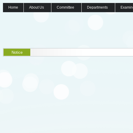
Home
About Us
Committee
Departments
Examin
Notice