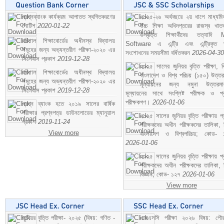
প্রশ্নব্যাংক কার্যক্রম আপাতত স্থগিতকরণের
২০২৫-২৬ অর্থবছরে ২য় ধাপে মাধ্যম
নোটিশ
2020-01-22
উচ্চ শিক্ষা অধিদপ্তরের রাজস্ব খাতভ
উপবৃত্তি শিক্ষার্থীদের তত্যাদি
বরিশাল শিক্ষাবোর্ডের অধীনস্থ বিদ্যালয়
Software এ এন্ট্রি এবং এন্ট্রিকৃত 
সমূহের জন্য অভ্যন্তরীণ পরীক্ষা-২০২০ এর
সংশোধনের সময়সীমা বর্ধিতকরন
2026-04-30
সিলেবাস প্রকাশ
2019-12-28
২০২৫ সালের জুনিয়র বৃত্তি পরীক্ষা, ব
বরিশাল শিক্ষাবোর্ডের অধীনস্থ বিদ্যালয়
বাংলাদেশ ও বিশ্ব পরিচয় (১৫০) উত্তর
সমূহের জন্য অভ্যন্তরীণ পরীক্ষা-২০২০ এর
মূল্যায়নের জন্য নমুনা উত্তরম
সিলেবাস প্রকাশ
2019-12-28
মূল্যায়নের সাথে সংশ্লিষ্ট পরীক্ষক ও প্
পরীক্ষকগণ।
2026-01-06
প্রশ্ন ব্যাংক হতে ২০১৯ সালের বার্ষিক
পরীক্ষার প্রশ্নপত্র ডাউনলোডের ম্যানুয়াল
২০২৫ সালের জুনিয়র বৃত্তি পরীক্ষায় প্
প্রকাশ
2019-11-24
পরীক্ষকদের অধীন পরীক্ষকদের তালিকা, 
View more
বাংলাদেশ ও বিশ্বপরিচয়; কোড- 
2026-01-06
২০২৫ সালের জুনিয়র বৃত্তি পরীক্ষায় প্
পরীক্ষকদের অধীন পরীক্ষকদের তালিকা, 
বিজ্ঞান; কোড- ১২৭
2026-01-06
View more
জুনিয়র বৃত্তি পরীক্ষা- ২০২৫ (বিষয়: গণিত -
এসএসসি পরীক্ষা ২০২৬ বিষয়: পৌর