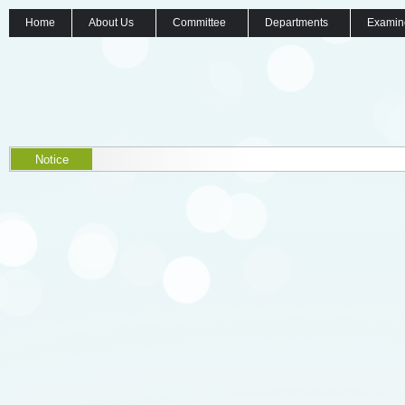
Home
About Us
Committee
Departments
Examin
Notice