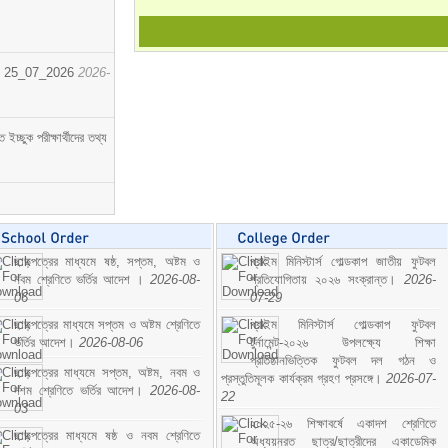
োর্ট। 25_07_2026
2026-
্ছুক পরীক্ষার্থীদের তথ্য
ছাড়পত্রের মাধ্যমে ষষ্ঠ, সপ্তম, অষ্টম ও
প্রাইম মিনিস্টার্স গোল্ডকাপ জাতীয় ফুটবল
নবম শ্রেণিতে ভর্তির আদেশ ।
2026-08-
প্রতিযোগিতায় ২০২৬ সংক্রান্ত।
2026-
06
07-29
ছাড়পত্রের মাধ্যমে সপ্তম ও অষ্টম শ্রেণিতে
প্রাইম মিনিস্টার্স গোল্ডকাপ ফুটবল
ভর্তির আদেশ।
2026-08-06
টুর্নামেন্ট-২০২৬ উপলক্ষ্যে শিক্ষা
প্রতিষ্ঠানভিত্তিক ফুটবল দল গঠন ও
ছাড়পত্রের মাধ্যমে সপ্তম, অষ্টম, নবম ও
প্রস্তুতিমূলক কার্যক্রম গ্রহণ প্রসঙ্গে।
2026-07-
দশম শ্রেণিতে ভর্তির আদেশ।
2026-08-
22
03
২০২৫-২৬ শিক্ষাবর্ষে একাদশ শ্রেণিতে
ছাড়পত্রের মাধ্যমে ষষ্ঠ ও নবম শ্রেণিতে
অধ্যয়নরত ছাত্র/ছাত্রীদের একাডেমিক