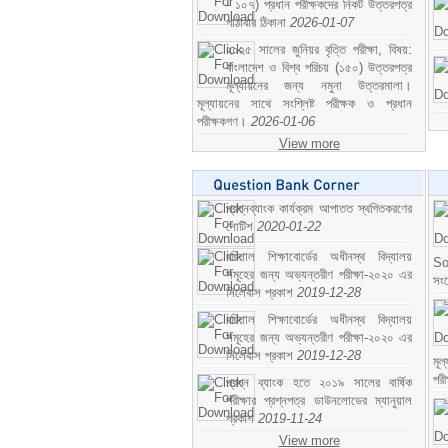
- ১০৭) প্রধান পরীক্ষকদের নিকট উত্তরপত্র
পাঠাবার ঠিকানা
2026-01-07
২০২৫ সালের জুনিয়র বৃত্তি পরীক্ষা, বিষয়:
বাংলাদেশ ও বিশ্ব পরিচয় (১৫০) উত্তরপত্র
মূল্যায়নের জন্য নমুনা উত্তরমালা।
মূল্যায়নের সাথে সংশ্লিষ্ট পরীক্ষক ও প্রধান
পরীক্ষকগণ।
2026-01-06
View more
প্রশ্নব্যাংক কার্যক্রম আপাতত স্থগিতকরণের
নোটিশ
2020-01-22
বরিশাল শিক্ষাবোর্ডের অধীনস্থ বিদ্যালয়
So
সমূহের জন্য অভ্যন্তরীণ পরীক্ষা-২০২০ এর
সং
সিলেবাস প্রকাশ
2019-12-28
বরিশাল শিক্ষাবোর্ডের অধীনস্থ বিদ্যালয়
সমূহের জন্য অভ্যন্তরীণ পরীক্ষা-২০২০ এর
সিলেবাস প্রকাশ
2019-12-28
মূ
পর
প্রশ্ন ব্যাংক হতে ২০১৯ সালের বার্ষিক
পরীক্ষার প্রশ্নপত্র ডাউনলোডের ম্যানুয়াল
প্রকাশ
2019-11-24
View more