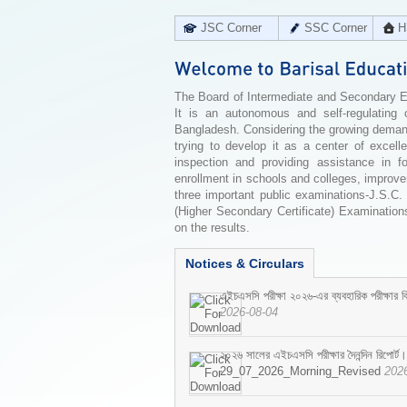
JSC Corner
SSC Corner
H
The Board of Intermediate and Secondary Edu
It is an autonomous and self-regulating 
Bangladesh. Considering the growing demand 
trying to develop it as a center of excell
inspection and providing assistance in f
enrollment in schools and colleges, improv
three important public examinations-J.S.C.
(Higher Secondary Certificate) Examinations
on the results.
Notices & Circulars
এইচএসসি পরীক্ষা ২০২৬-এর ব্যবহারিক পরীক্ষার বি
2026-08-04
২০২৬ সালের এইচএসসি পরীক্ষার দৈনন্দিন রিপোর্ট।
29_07_2026_Morning_Revised
202