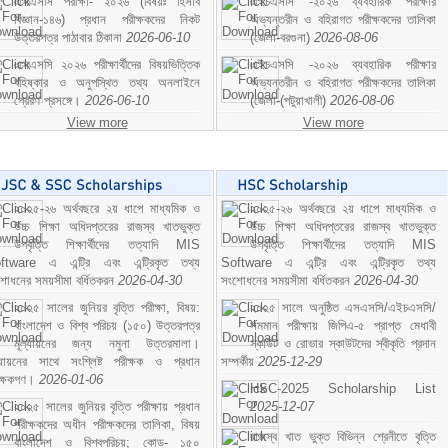
এসএসসি পরীক্ষা- ২০২৬ (বিষয়ঃ হিসাব
এইচএসসি -২০২৬ ব্যবহারিক পরীক্ষার
বিজ্ঞান-১৪৬) প্রধান পরীক্ষকদের নিকট
অভ্যন্তরীন ও বহিরাগত পরীক্ষকদের তালিকা
উত্তরপত্র পাঠাবার ঠিকানা
2026-06-10
(জেলা-বরগুনা)
2026-08-06
এসএসসি ২০২৬ পরীক্ষার্থীদের বিষয়ভিত্তিক
এইচএসসি -২০২৬ ব্যবহারিক পরীক্ষার
বহিষ্কার ও অনুপস্থিত তথ্য অনলাইনে
অভ্যন্তরীন ও বহিরাগত পরীক্ষকদের তালিকা
প্রেরণ প্রসঙ্গে।
2026-06-10
(জেলা-(পটুয়াখালী)
2026-08-06
View more
View more
২০২৫-২৬ অর্থবছরে ২য় ধাপে মাধ্যমিক ও
২০২৫-২৬ অর্থবছরে ২য় ধাপে মাধ্যমিক ও
উচ্চ শিক্ষা অধিদপ্তরের রাজস্ব খাতভুক্ত
উচ্চ শিক্ষা অধিদপ্তরের রাজস্ব খাতভুক্ত
উপবৃত্তি শিক্ষার্থীদের তত্যাদি MIS
উপবৃত্তি শিক্ষার্থীদের তত্যাদি MIS
ftware এ এন্ট্রি এবং এন্ট্রিকৃত তথ্য
Software এ এন্ট্রি এবং এন্ট্রিকৃত তথ্য
শোধনের সময়সীমা বর্ধিতকরন
2026-04-30
সংশোধনের সময়সীমা বর্ধিতকরন
2026-04-30
২০২৫ সালের জুনিয়র বৃত্তি পরীক্ষা, বিষয়:
২০২৫ সালে অনুষ্ঠিত এসএসসি/এইচএসসি/
বাংলাদেশ ও বিশ্ব পরিচয় (১৫০) উত্তরপত্র
সমমান পরীক্ষায় জিপিএ-৫ প্রাপ্ত মেধাবী
মূল্যায়নের জন্য নমুনা উত্তরমালা।
স্কাউট ও রোভার স্কাউটদের স্বীকৃতি প্রদান
ল্যায়নের সাথে সংশ্লিষ্ট পরীক্ষক ও প্রধান
সম্পর্কীয়
2025-12-29
ীক্ষকগণ।
2026-01-06
HSC-2025 Scholarship List
২০২৫ সালের জুনিয়র বৃত্তি পরীক্ষায় প্রধান
2025-12-07
পরীক্ষকদের অধীন পরীক্ষকদের তালিকা, বিষয়
রাজস্ব খাত ভুক্ত বিভিন্ন শ্রেনীতে বৃত্তি
বাংলাদেশ ও বিশ্বপরিচয়; কোড- ১৫০