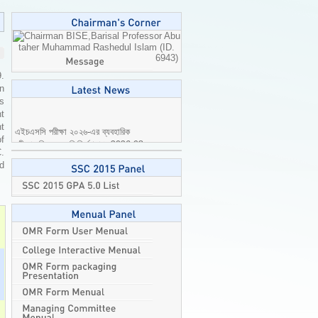
Professor Abu
taher Muhammad Rashedul Islam (ID.
6943)
9.
n
is
t
এইচএসসি পরীক্ষা ২০২৬-এর ব্যবহারিক
t
পরীক্ষার বিষয়ে জরুরি নির্দেশনা।
2026-08-
of
04
C.
ed