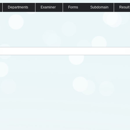
Departments
Examiner
Forms
Subdomain
Result