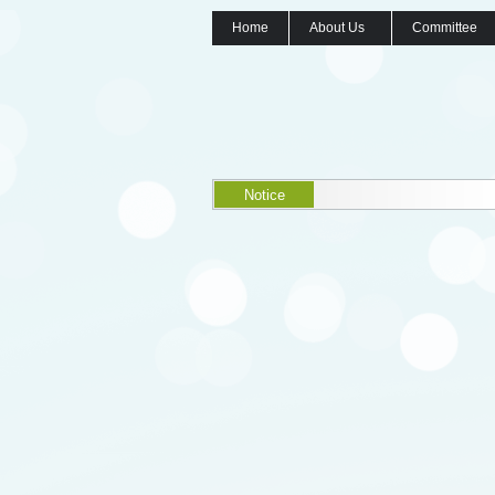
Home
About Us
Committee
Notice