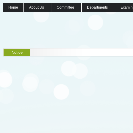
Home
About Us
Committee
Departments
Examin
Notice