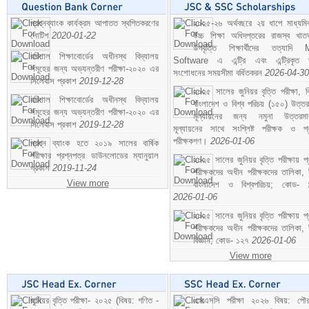
প্রশ্নব্যাংক কার্যক্রম আপাতত স্থগিতকরণের
২০২৫-২৬ অর্থবছরে ২য় ধাপে মাধ্যম
নোটিশ
2020-01-22
উচ্চ শিক্ষা অধিদপ্তরের রাজস্ব খাতভ
উপবৃত্তি শিক্ষার্থীদের তত্যাদি
বরিশাল শিক্ষাবোর্ডের অধীনস্থ বিদ্যালয়
Software এ এন্ট্রি এবং এন্ট্রিকৃত 
সমূহের জন্য অভ্যন্তরীণ পরীক্ষা-২০২০ এর
সংশোধনের সময়সীমা বর্ধিতকরন
2026-04-30
সিলেবাস প্রকাশ
2019-12-28
২০২৫ সালের জুনিয়র বৃত্তি পরীক্ষা, ব
বরিশাল শিক্ষাবোর্ডের অধীনস্থ বিদ্যালয়
বাংলাদেশ ও বিশ্ব পরিচয় (১৫০) উত্তর
সমূহের জন্য অভ্যন্তরীণ পরীক্ষা-২০২০ এর
মূল্যায়নের জন্য নমুনা উত্তরম
সিলেবাস প্রকাশ
2019-12-28
মূল্যায়নের সাথে সংশ্লিষ্ট পরীক্ষক ও প্
পরীক্ষকগণ।
2026-01-06
প্রশ্ন ব্যাংক হতে ২০১৯ সালের বার্ষিক
পরীক্ষার প্রশ্নপত্র ডাউনলোডের ম্যানুয়াল
২০২৫ সালের জুনিয়র বৃত্তি পরীক্ষায় প্
প্রকাশ
2019-11-24
পরীক্ষকদের অধীন পরীক্ষকদের তালিকা, 
View more
বাংলাদেশ ও বিশ্বপরিচয়; কোড- 
2026-01-06
২০২৫ সালের জুনিয়র বৃত্তি পরীক্ষায় প্
পরীক্ষকদের অধীন পরীক্ষকদের তালিকা, 
বিজ্ঞান; কোড- ১২৭
2026-01-06
View more
জুনিয়র বৃত্তি পরীক্ষা- ২০২৫ (বিষয়: গণিত -
এসএসসি পরীক্ষা ২০২৬ বিষয়: পৌর