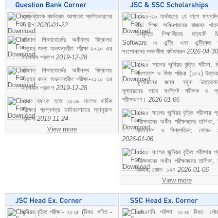
প্রশ্নব্যাংক কার্যক্রম আপাতত স্থগিতকরণের
২০২৫-২৬ অর্থবছরে ২য় ধাপে মাধ্যম
নোটিশ
2020-01-22
উচ্চ শিক্ষা অধিদপ্তরের রাজস্ব খাতভ
উপবৃত্তি শিক্ষার্থীদের তত্যাদি
বরিশাল শিক্ষাবোর্ডের অধীনস্থ বিদ্যালয়
Software এ এন্ট্রি এবং এন্ট্রিকৃত 
সমূহের জন্য অভ্যন্তরীণ পরীক্ষা-২০২০ এর
সংশোধনের সময়সীমা বর্ধিতকরন
2026-04-30
সিলেবাস প্রকাশ
2019-12-28
২০২৫ সালের জুনিয়র বৃত্তি পরীক্ষা, ব
বরিশাল শিক্ষাবোর্ডের অধীনস্থ বিদ্যালয়
বাংলাদেশ ও বিশ্ব পরিচয় (১৫০) উত্তর
সমূহের জন্য অভ্যন্তরীণ পরীক্ষা-২০২০ এর
মূল্যায়নের জন্য নমুনা উত্তরম
সিলেবাস প্রকাশ
2019-12-28
মূল্যায়নের সাথে সংশ্লিষ্ট পরীক্ষক ও প্
পরীক্ষকগণ।
2026-01-06
প্রশ্ন ব্যাংক হতে ২০১৯ সালের বার্ষিক
পরীক্ষার প্রশ্নপত্র ডাউনলোডের ম্যানুয়াল
২০২৫ সালের জুনিয়র বৃত্তি পরীক্ষায় প্
প্রকাশ
2019-11-24
পরীক্ষকদের অধীন পরীক্ষকদের তালিকা, 
View more
বাংলাদেশ ও বিশ্বপরিচয়; কোড- 
2026-01-06
২০২৫ সালের জুনিয়র বৃত্তি পরীক্ষায় প্
পরীক্ষকদের অধীন পরীক্ষকদের তালিকা, 
বিজ্ঞান; কোড- ১২৭
2026-01-06
View more
জুনিয়র বৃত্তি পরীক্ষা- ২০২৫ (বিষয়: গণিত -
এসএসসি পরীক্ষা ২০২৬ বিষয়: পৌর