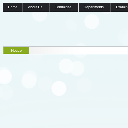
Home
About Us
Committee
Departments
Examin
Notice