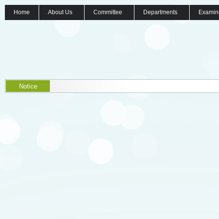
Home
About Us
Committee
Departments
Examin
Notice