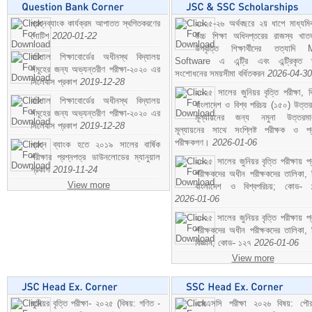
প্রশ্নব্যাংক কার্যক্রম আপাতত স্থগিতকরণের
২০২৫-২৬ অর্থবছরে ২য় ধাপে মাধ্যম
নোটিশ
2020-01-22
উচ্চ শিক্ষা অধিদপ্তরের রাজস্ব খাতভ
উপবৃত্তি শিক্ষার্থীদের তত্যাদি
বরিশাল শিক্ষাবোর্ডের অধীনস্থ বিদ্যালয়
Software এ এন্ট্রি এবং এন্ট্রিকৃত 
সমূহের জন্য অভ্যন্তরীণ পরীক্ষা-২০২০ এর
সংশোধনের সময়সীমা বর্ধিতকরন
2026-04-30
সিলেবাস প্রকাশ
2019-12-28
২০২৫ সালের জুনিয়র বৃত্তি পরীক্ষা, ব
বরিশাল শিক্ষাবোর্ডের অধীনস্থ বিদ্যালয়
বাংলাদেশ ও বিশ্ব পরিচয় (১৫০) উত্তর
সমূহের জন্য অভ্যন্তরীণ পরীক্ষা-২০২০ এর
মূল্যায়নের জন্য নমুনা উত্তরম
সিলেবাস প্রকাশ
2019-12-28
মূল্যায়নের সাথে সংশ্লিষ্ট পরীক্ষক ও প্
পরীক্ষকগণ।
2026-01-06
প্রশ্ন ব্যাংক হতে ২০১৯ সালের বার্ষিক
পরীক্ষার প্রশ্নপত্র ডাউনলোডের ম্যানুয়াল
২০২৫ সালের জুনিয়র বৃত্তি পরীক্ষায় প্
প্রকাশ
2019-11-24
পরীক্ষকদের অধীন পরীক্ষকদের তালিকা, 
View more
বাংলাদেশ ও বিশ্বপরিচয়; কোড- 
2026-01-06
২০২৫ সালের জুনিয়র বৃত্তি পরীক্ষায় প্
পরীক্ষকদের অধীন পরীক্ষকদের তালিকা, 
বিজ্ঞান; কোড- ১২৭
2026-01-06
View more
জুনিয়র বৃত্তি পরীক্ষা- ২০২৫ (বিষয়: গণিত -
এসএসসি পরীক্ষা ২০২৬ বিষয়: পৌর