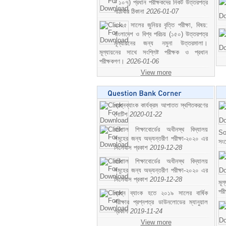
- ১০৭) প্রধান পরীক্ষকদের নিকট উত্তরপত্র
পাঠাবার ঠিকানা
2026-01-07
২০২৫ সালের জুনিয়র বৃত্তি পরীক্ষা, বিষয়:
বাংলাদেশ ও বিশ্ব পরিচয় (১৫০) উত্তরপত্র
মূল্যায়নের জন্য নমুনা উত্তরমালা।
মূল্যায়নের সাথে সংশ্লিষ্ট পরীক্ষক ও প্রধান
পরীক্ষকগণ।
2026-01-06
View more
প্রশ্নব্যাংক কার্যক্রম আপাতত স্থগিতকরণের
নোটিশ
2020-01-22
বরিশাল শিক্ষাবোর্ডের অধীনস্থ বিদ্যালয়
So
সমূহের জন্য অভ্যন্তরীণ পরীক্ষা-২০২০ এর
সং
সিলেবাস প্রকাশ
2019-12-28
বরিশাল শিক্ষাবোর্ডের অধীনস্থ বিদ্যালয়
সমূহের জন্য অভ্যন্তরীণ পরীক্ষা-২০২০ এর
সিলেবাস প্রকাশ
2019-12-28
মূ
পর
প্রশ্ন ব্যাংক হতে ২০১৯ সালের বার্ষিক
পরীক্ষার প্রশ্নপত্র ডাউনলোডের ম্যানুয়াল
প্রকাশ
2019-11-24
View more