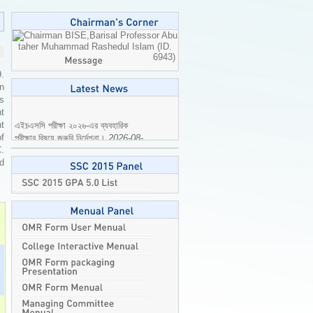
Professor Abu
taher Muhammad Rashedul Islam (ID.
6943)
9.
n
is
t
এইচএসসি পরীক্ষা ২০২৬-এর ব্যবহারিক
t
পরীক্ষার বিষয়ে জরুরি নির্দেশনা।
2026-08-
of
04
C.
ed