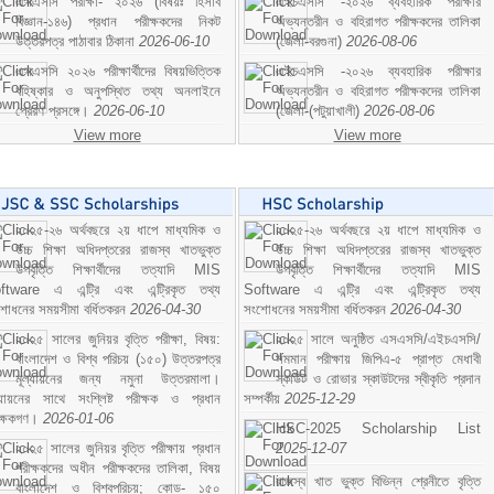
এসএসসি পরীক্ষা- ২০২৬ (বিষয়ঃ হিসাব
এইচএসসি -২০২৬ ব্যবহারিক পরীক্ষার
বিজ্ঞান-১৪৬) প্রধান পরীক্ষকদের নিকট
অভ্যন্তরীন ও বহিরাগত পরীক্ষকদের তালিকা
উত্তরপত্র পাঠাবার ঠিকানা
2026-06-10
(জেলা-বরগুনা)
2026-08-06
এসএসসি ২০২৬ পরীক্ষার্থীদের বিষয়ভিত্তিক
এইচএসসি -২০২৬ ব্যবহারিক পরীক্ষার
বহিষ্কার ও অনুপস্থিত তথ্য অনলাইনে
অভ্যন্তরীন ও বহিরাগত পরীক্ষকদের তালিকা
প্রেরণ প্রসঙ্গে।
2026-06-10
(জেলা-(পটুয়াখালী)
2026-08-06
View more
View more
২০২৫-২৬ অর্থবছরে ২য় ধাপে মাধ্যমিক ও
২০২৫-২৬ অর্থবছরে ২য় ধাপে মাধ্যমিক ও
উচ্চ শিক্ষা অধিদপ্তরের রাজস্ব খাতভুক্ত
উচ্চ শিক্ষা অধিদপ্তরের রাজস্ব খাতভুক্ত
উপবৃত্তি শিক্ষার্থীদের তত্যাদি MIS
উপবৃত্তি শিক্ষার্থীদের তত্যাদি MIS
ftware এ এন্ট্রি এবং এন্ট্রিকৃত তথ্য
Software এ এন্ট্রি এবং এন্ট্রিকৃত তথ্য
শোধনের সময়সীমা বর্ধিতকরন
2026-04-30
সংশোধনের সময়সীমা বর্ধিতকরন
2026-04-30
২০২৫ সালের জুনিয়র বৃত্তি পরীক্ষা, বিষয়:
২০২৫ সালে অনুষ্ঠিত এসএসসি/এইচএসসি/
বাংলাদেশ ও বিশ্ব পরিচয় (১৫০) উত্তরপত্র
সমমান পরীক্ষায় জিপিএ-৫ প্রাপ্ত মেধাবী
মূল্যায়নের জন্য নমুনা উত্তরমালা।
স্কাউট ও রোভার স্কাউটদের স্বীকৃতি প্রদান
ল্যায়নের সাথে সংশ্লিষ্ট পরীক্ষক ও প্রধান
সম্পর্কীয়
2025-12-29
ীক্ষকগণ।
2026-01-06
HSC-2025 Scholarship List
২০২৫ সালের জুনিয়র বৃত্তি পরীক্ষায় প্রধান
2025-12-07
পরীক্ষকদের অধীন পরীক্ষকদের তালিকা, বিষয়
রাজস্ব খাত ভুক্ত বিভিন্ন শ্রেনীতে বৃত্তি
বাংলাদেশ ও বিশ্বপরিচয়; কোড- ১৫০