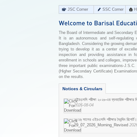
JSC Corner
SSC Corner
H
The Board of Intermediate and Secondary Edu
It is an autonomous and self-regulating 
Bangladesh. Considering the growing demand 
trying to develop it as a center of excell
inspection and providing assistance in f
enrollment in schools and colleges, improv
three important public examinations-J.S.C.
(Higher Secondary Certificate) Examinations
on the results.
Notices & Circulars
এইচএসসি পরীক্ষা ২০২৬-এর ব্যবহারিক পরীক্ষার বি
2026-08-04
২০২৬ সালের এইচএসসি পরীক্ষার দৈনন্দিন রিপোর্ট।
29_07_2026_Morning_Revised
202