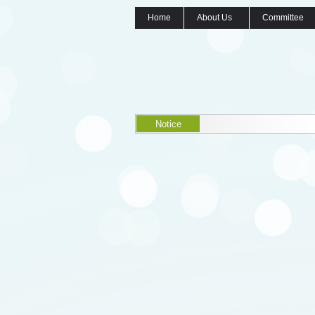
Home
About Us
Committee
Notice