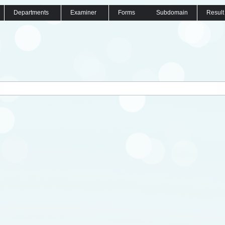
Departments
Examiner
Forms
Subdomain
Result