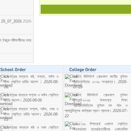
োর্ট। 25_07_2026
2026-
্ছুক পরীক্ষার্থীদের তথ্য
ছাড়পত্রের মাধ্যমে ষষ্ঠ, সপ্তম, অষ্টম ও
প্রাইম মিনিস্টার্স গোল্ডকাপ জাতীয় ফুটবল
নবম শ্রেণিতে ভর্তির আদেশ ।
2026-08-
প্রতিযোগিতায় ২০২৬ সংক্রান্ত।
2026-
06
07-29
ছাড়পত্রের মাধ্যমে সপ্তম ও অষ্টম শ্রেণিতে
প্রাইম মিনিস্টার্স গোল্ডকাপ ফুটবল
ভর্তির আদেশ।
2026-08-06
টুর্নামেন্ট-২০২৬ উপলক্ষ্যে শিক্ষা
প্রতিষ্ঠানভিত্তিক ফুটবল দল গঠন ও
ছাড়পত্রের মাধ্যমে সপ্তম, অষ্টম, নবম ও
প্রস্তুতিমূলক কার্যক্রম গ্রহণ প্রসঙ্গে।
2026-07-
দশম শ্রেণিতে ভর্তির আদেশ।
2026-08-
22
03
২০২৫-২৬ শিক্ষাবর্ষে একাদশ শ্রেণিতে
ছাড়পত্রের মাধ্যমে ষষ্ঠ ও নবম শ্রেণিতে
অধ্যয়নরত ছাত্র/ছাত্রীদের একাডেমিক