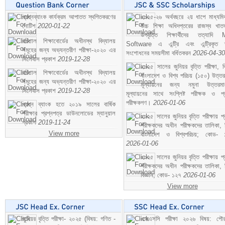
প্রশ্নব্যাংক কার্যক্রম আপাতত স্থগিতকরণের
২০২৫-২৬ অর্থবছরে ২য় ধাপে মাধ্যম
নোটিশ
2020-01-22
উচ্চ শিক্ষা অধিদপ্তরের রাজস্ব খাতভ
উপবৃত্তি শিক্ষার্থীদের তত্যাদি
বরিশাল শিক্ষাবোর্ডের অধীনস্থ বিদ্যালয়
Software এ এন্ট্রি এবং এন্ট্রিকৃত 
সমূহের জন্য অভ্যন্তরীণ পরীক্ষা-২০২০ এর
সংশোধনের সময়সীমা বর্ধিতকরন
2026-04-30
সিলেবাস প্রকাশ
2019-12-28
২০২৫ সালের জুনিয়র বৃত্তি পরীক্ষা, ব
বরিশাল শিক্ষাবোর্ডের অধীনস্থ বিদ্যালয়
বাংলাদেশ ও বিশ্ব পরিচয় (১৫০) উত্তর
সমূহের জন্য অভ্যন্তরীণ পরীক্ষা-২০২০ এর
মূল্যায়নের জন্য নমুনা উত্তরম
সিলেবাস প্রকাশ
2019-12-28
মূল্যায়নের সাথে সংশ্লিষ্ট পরীক্ষক ও প্
পরীক্ষকগণ।
2026-01-06
প্রশ্ন ব্যাংক হতে ২০১৯ সালের বার্ষিক
পরীক্ষার প্রশ্নপত্র ডাউনলোডের ম্যানুয়াল
২০২৫ সালের জুনিয়র বৃত্তি পরীক্ষায় প্
প্রকাশ
2019-11-24
পরীক্ষকদের অধীন পরীক্ষকদের তালিকা, 
View more
বাংলাদেশ ও বিশ্বপরিচয়; কোড- 
2026-01-06
২০২৫ সালের জুনিয়র বৃত্তি পরীক্ষায় প্
পরীক্ষকদের অধীন পরীক্ষকদের তালিকা, 
বিজ্ঞান; কোড- ১২৭
2026-01-06
View more
জুনিয়র বৃত্তি পরীক্ষা- ২০২৫ (বিষয়: গণিত -
এসএসসি পরীক্ষা ২০২৬ বিষয়: পৌর