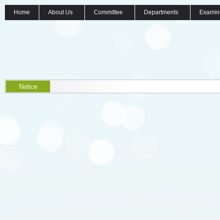
Home
About Us
Committee
Departments
Examin
Notice